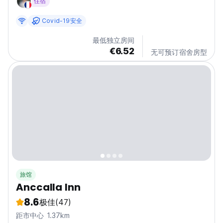
住宿
The hostel features private accommodation with
private bathrooms. Flying Monkey Hostel - Terms...
Covid-19安全
最低独立房间
€6.52
无可预订宿舍房型
旅馆
Anccalla Inn
8.6
极佳
(47)
距市中心 1.37km