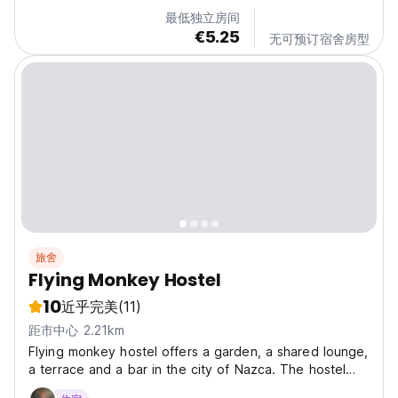
最低独立房间
€5.25
无可预订宿舍房型
旅舍
Flying Monkey Hostel
10
近乎完美
(11)
距市中心 2.21km
Flying monkey hostel offers a garden, a shared lounge,
a terrace and a bar in the city of Nazca. The hostel
also offers free WiFi access and free private parking.