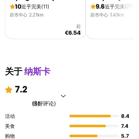
10
9.6
近乎完美
(11)
近乎完美
(774)
距市中心 2.21km
距市中心 1.43km
起
€6.54
关于
纳斯卡
7.2
很好
(86 评论)
活动
8.4
美食
7.4
购物
5.7