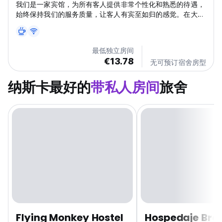
我们是一家宾馆，为所有客人提供非常个性化和熟悉的待遇，
始终保持我们的服务质量，让客人有宾至如归的感觉。在大流
行期间，我们在我们的服务中添加了所有生物安全协议，我们
致力于您的福祉和健康，让您安心无忧。我们将使您在我们的
宾馆和美丽的纳斯卡市度过愉快的时光。 我们提供前往城市
最低独立房间
不同旅游景点的飞越和游览服务，只需在接待处询问即可，
€13.78
无可预订宿舍房型
100% 安全可靠。 根据住宿政策，住宿的入住时间为预订当
天的 13:30 起。 (Auto-translated from original language)
纳斯卡最好的
带私人房间
旅舍
Flying Monkey Hostel
Hospedaje Bra