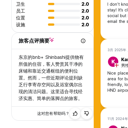
卫生
2.0
I don’t kn
stay! It’s c
员工
2.0
social but 
位置
2.0
email the 
设施
2.0
旅客点评摘要
3月 2025年
东京的bnb+ Shinbashi提供物有
Ka
K
所值的住宿，客人赞赏其干净的
男性,
床铺和靠近交通枢纽的便利位
Nice place
置。然而，一些近期评论提到缺
area for b
乏行李寄存空间以及浴室偶尔出
friendly, 
HND airport
现的清洁问题。这里适合寻找经
all of To
济实惠、简单的落脚点的旅客。
这对您有帮助吗？
11月 2024