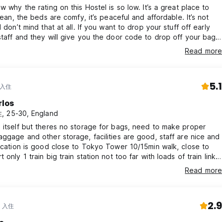
ow why the rating on this Hostel is so low. It’s a great place to
lean, the beds are comfy, it’s peaceful and affordable. It’s not
I don’t mind that at all. If you want to drop your stuff off early
staff and they will give you the door code to drop off your bags
before check in time. I would stay here again
Read more
5.1
 入住
rlos
 25-30, England
 itself but theres no storage for bags, need to make proper
aggage and other storage, facilities are good, staff are nice and
location is good close to Tokyo Tower 10/15min walk, close to
 only 1 train big train station not too far with loads of train links
kyo and beyond
Read more
2.9
年 入住