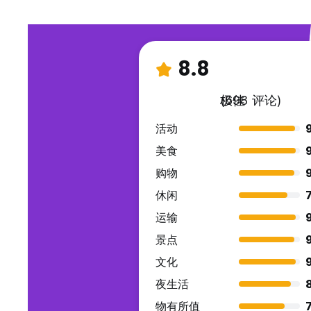
8.8
极佳
(698 评论)
活动
美食
购物
9
休闲
7
运输
景点
9
文化
夜生活
物有所值
7