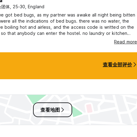
a
团体, 25-30, England
e got bed bugs, as my partner was awake all night being bitten
were all the indications of bed bugs. there was no water, the
 boiling hot and airless, and the access code is writted on the
 so that anybody can enter the hostel. no laundry or kitchen
 and no common area. thisnhostel nearly ruined our trip to tokyo
Read more
ed to be away from the hostel as much as possible.
查看全部评价
查看地图