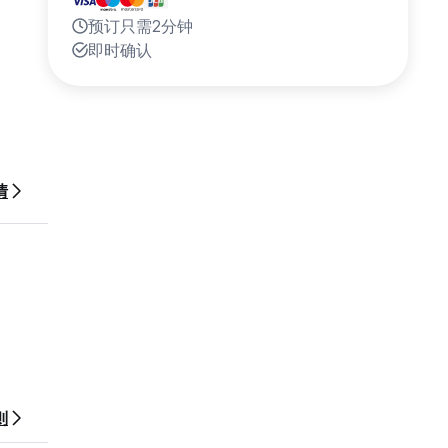
预订只需2分钟
即时确认
情
则