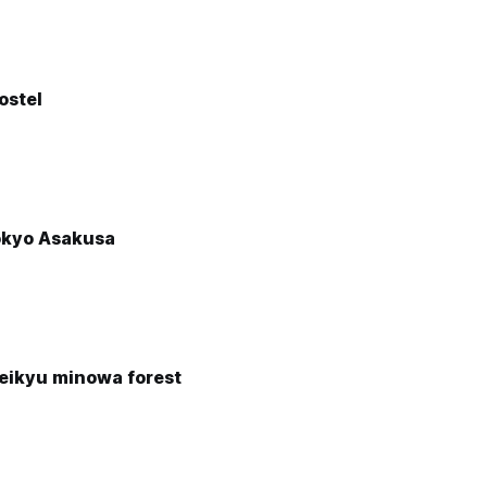
ostel
okyo Asakusa
keikyu minowa forest