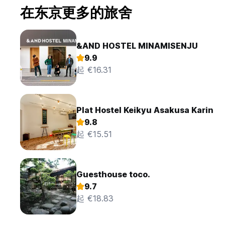
在东京更多的旅舍
&AND HOSTEL MINAMISENJU
9.9
起 €16.31
Plat Hostel Keikyu Asakusa Karin
9.8
起 €15.51
Guesthouse toco.
9.7
起 €18.83