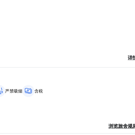
详
严禁吸烟
含税
浏览旅舍规