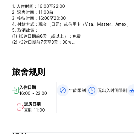
1. 入住时间：16:00至22:00
2. 退房时间：11:00前
3. 接待时间：16:00至20:00
4. 付款方式：现金（日元）或信用卡（Visa、Master、Amex）
5. 取消政策：
(1) 抵达日期前8天（或以上）：免费
(2) 抵达日期前7天至3天：30％
抵达日期前2天：50％
抵达日期前1天：80％
(3) 当天入住或未入住：100 %
6.年龄限制：有（18岁以上）
旅舍规则
7. 禁止吸烟
8. 禁止携带宠物
9. 不含早餐
入住日期
10. 含税 (Auto-translated from original language)
年龄限制
无出入时间限制
16:00 - 22:00
退房日期
直到 11:00