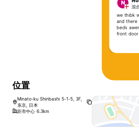
No
N
混合
we thibk w
and there 
beds awere
front door
facilities
and we tri
位置
Minato-ku Shinbashi 5-1-5, 3F,
东京, 日本
距市中心 6.3km