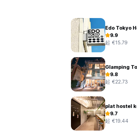
Edo Tokyo H
9.9
起 €15.79
Glamping T
9.8
起 €22.73
plat hostel 
9.7
起 €19.44