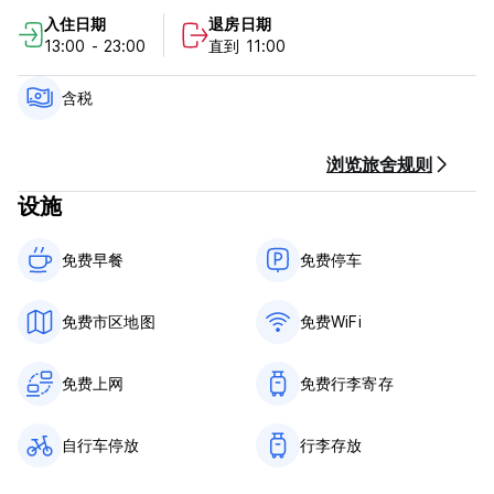
入住日期
退房日期
取消政策：抵达前 2 天。如果延迟取消或未入住，我们将向您收取
13:00 - 23:00
直到 11:00
入住第一晚的费用。
13:00 开始办理入住。
11:00前退房。
含税
24 小时接待。
抵达时使用现金、信用卡付款。
信用卡付款需加收2.1%服务费。
浏览旅舍规则
酒店可能会在抵达前对信用卡进行预授权。
设施
含税。
包含早餐。
没有宵禁。
免费早餐‎
免费停车
宠物友好。
儿童友好。
除指定区域外禁止吸烟。 (Auto-translated from original
免费市区地图
免费WiFi
language)
免费上网
免费行李寄存
自行车停放
行李存放