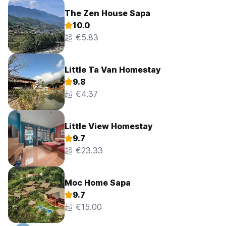
The Zen House Sapa
10.0
起 €5.83
Little Ta Van Homestay
9.8
起 €4.37
Little View Homestay
9.7
起 €23.33
Moc Home Sapa
9.7
起 €15.00