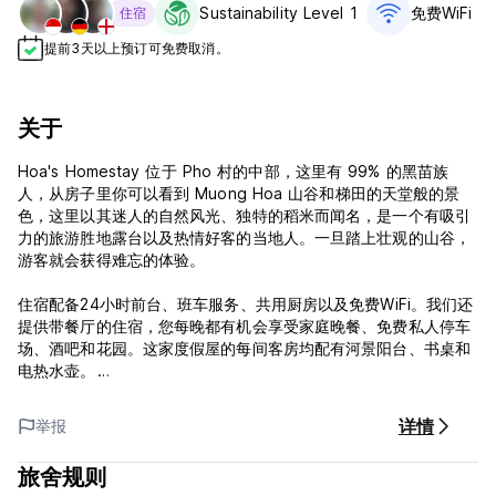
Sustainability Level 1
免费WiFi
住宿
提前3天以上预订可免费取消。
关于
Hoa's Homestay 位于 Pho 村的中部，这里有 99% 的黑苗族
人，从房子里你可以看到 Muong Hoa 山谷和梯田的天堂般的景
色，这里以其迷人的自然风光、独特的稻米而闻名，是一个有吸引
力的旅游胜地露台以及热情好客的当地人。一旦踏上壮观的山谷，
游客就会获得难忘的体验。
住宿配备24小时前台、班车服务、共用厨房以及免费WiFi。我们还
提供带餐厅的住宿，您每晚都有机会享受家庭晚餐、免费私人停车
场、酒吧和花园。这家度假屋的每间客房均配有河景阳台、书桌和
电热水壶。
欢迎入住沙巴霍阿民宿！
详情
举报
旅舍规则
条款及条件