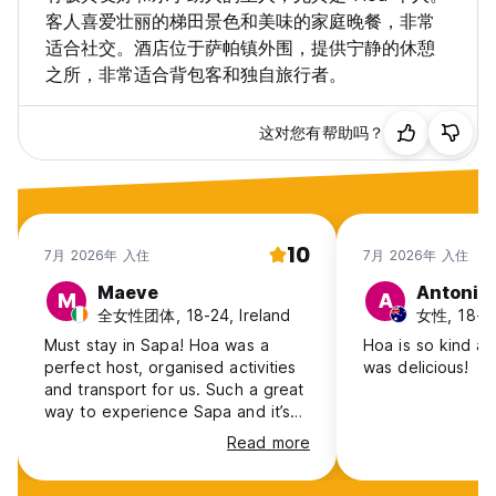
客人喜爱壮丽的梯田景色和美味的家庭晚餐，非常
适合社交。酒店位于萨帕镇外围，提供宁静的休憩
之所，非常适合背包客和独自旅行者。
这对您有帮助吗？
10
7月 2026年 入住
7月 2026年 入住
Maeve
Antonia
M
A
全女性团体, 18-24, Ireland
女性, 18-24,
Must stay in Sapa! Hoa was a
Hoa is so kind an
perfect host, organised activities
was delicious!
and transport for us. Such a great
way to experience Sapa and it’s
culture. Beds are comfy, clean
Read more
and breakfast is great. Amazing
views and made to feel so