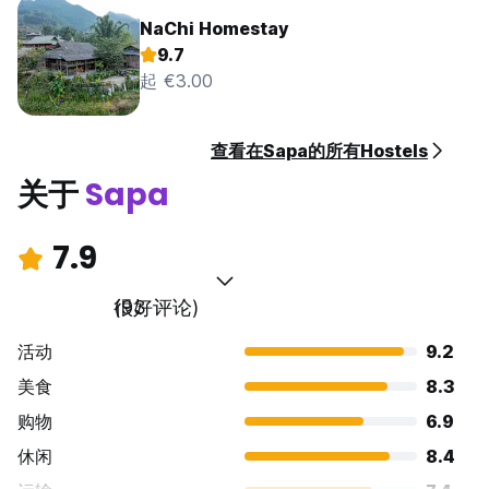
NaChi Homestay
9.7
起 €3.00
查看在Sapa的所有Hostels
关于
Sapa
7.9
很好
(93 评论)
活动
9.2
美食
8.3
购物
6.9
休闲
8.4