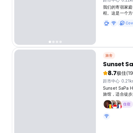
我们的寄宿家庭位
程。这是一个方
Mountai
Cov
和受欢迎的村庄
轻松，宽敞的氛
将受到我们家庭
活，了解少数民
旅舍
Sunset Sa
8.7
极佳
(19
距市中心 0.21k
Sunset S
旅馆，适合徒步旅行
original langu
住宿