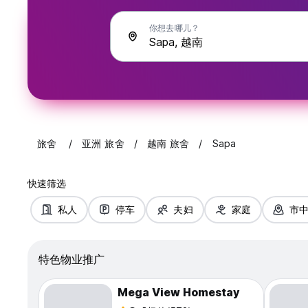
你想去哪儿？
旅舍
亚洲 旅舍
越南 旅舍
Sapa
快速筛选
私人
停车
夫妇
家庭
市
特色物业推广
Mega View Homestay