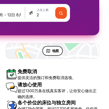
入住人数
地图
免费取消
提供灵活的预订和免费取消选项。
请放心使用
超过1300万条在线真实客评，让你安心做出正
确的选择。
各个价位的床位与独立房间
ZiZi Mekhoo Sapa Homestay
全球179个国家，超过17,700多家旅舍，任你选