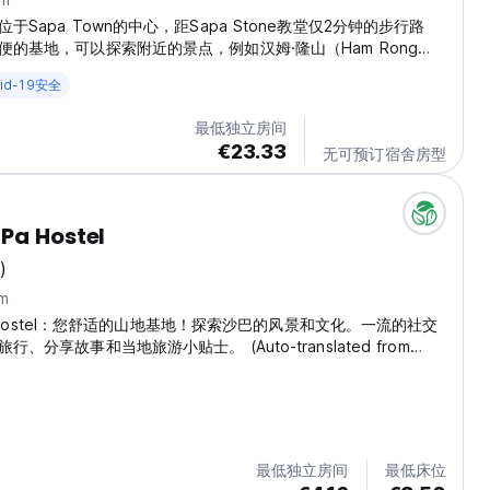
于Sapa Town的中心，距Sapa Stone教堂仅2分钟的步行路
便的基地，可以探索附近的景点，例如汉姆·隆山（Ham Rong
n），扇形缆车，古老的岩石田和当地瀑布。我们提供8个以当地少数民族
id-19安全
命名的独特房间。每个房间都提供一个舒适，舒适的空间，并带有
围 - 经过一天的探索，可以放松身心。在我们的寄宿家庭中，您
最低独立房间
经营的团队的热情，友好的欢迎。在SAPA的心脏中体验当地生
€23.33
无可预订宿舍房型
族的文化，并发现该地区的自然美景。...
Pa Hostel
)
m
aPa Hostel：您舒适的山地基地！探索沙巴的风景和文化。一流的社交
、分享故事和当地旅游小贴士。 (Auto-translated from
age)
最低独立房间
最低床位