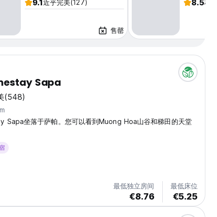
9.1
8.5
近乎完美
(127)
极
售罄
mestay Sapa
美
(548)
km
estay Sapa坐落于萨帕。您可以看到Muong Hoa山谷和梯田的天堂
住宿
最低独立房间
最低床位
€8.76
€5.25