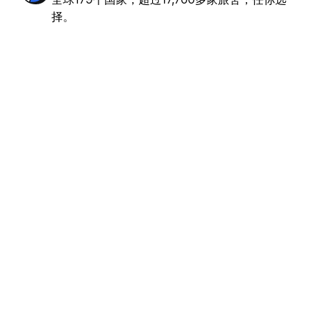
佳
(155)
择。
€3.15
起