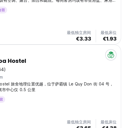
设有空调、露台、阳台和庭院。每间客房均设有带坐浴盆、淋浴和
私人浴室。 早餐选择：美式、全套英式/爱尔兰式、素食和亚洲风
 住宿
适的用餐空间。费用 70,000 越南盾/人 当地景点：沙巴湖距离
公里，沙巴巴士站距离酒店有 13 分钟步行路程。附近的景点包括
arden 和沙巴石教堂，距离旅馆均不到 1 公里。 (Auto-translated
最低独立房间
最低床位
€3.33
€1.93
pa Hostel
64)
km
a Hostel 旅舍地理位置优越，位于萨霸镇 Le Quy Don 街 04 号，
离市中心仅 0.5 公里
住宿
最低独立房间
最低床位