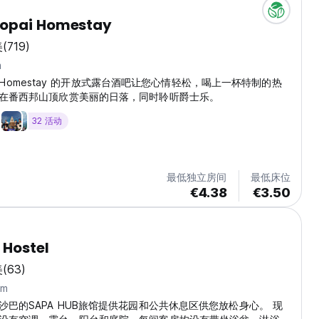
opai Homestay
美
(719)
m
pai Homestay 的开放式露台酒吧让您心情轻松，喝上一杯特制的热
在番西邦山顶欣赏美丽的日落，同时聆听爵士乐。
32 活动
最低独立房间
最低床位
€4.38
€3.50
 Hostel
美
(63)
km
沙巴的SAPA HUB旅馆提供花园和公共休息区供您放松身心。 现