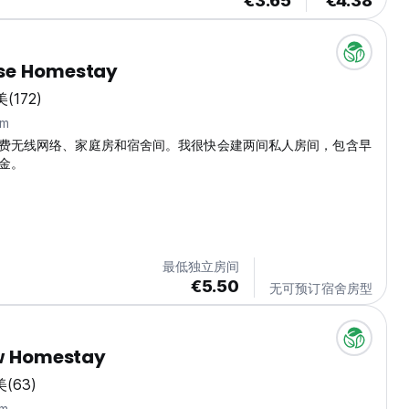
€3.65
€4.38
se Homestay
美
(172)
km
费无线网络、家庭房和宿舍间。我很快会建两间私人房间，包含早
金。
最低独立房间
€5.50
无可预订宿舍房型
ew Homestay
美
(63)
m