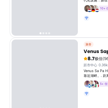
代化设施：旅馆
免费洗浴用品的
10+
味。用餐区提供舒
酒店不到 1 
Ham Rong G
from original...
旅舍
Venus Sa
8.7
极佳
(5
距市中心 0.36
Venus Sa P
靠近湖畔。. 距
5+ 