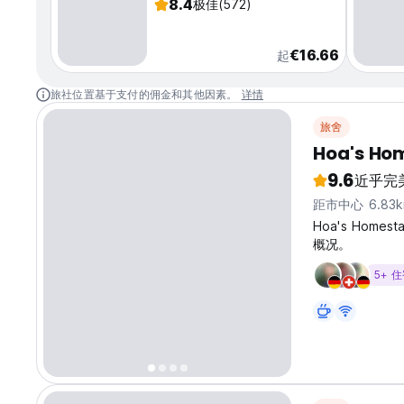
8.4
极佳
(572)
€16.66
起
旅社位置基于支付的佣金和其他因素。
详情
旅舍
Hoa's Ho
9.6
近乎完
距市中心 6.83
Hoa's Hom
概况。
5+ 