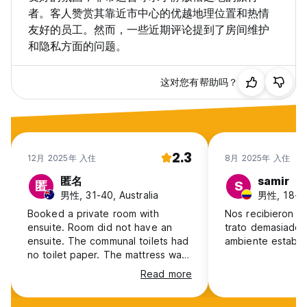
者。客人赞赏其靠近市中心的优越地理位置和热情
友好的员工。然而，一些近期评论提到了房间维护
和隐私方面的问题。
这对您有帮助吗？
2.3
12月 2025年 入住
8月 2025年 入住
匿名
samir
匿
S
男性, 31-40, Australia
男性, 18-24
Booked a private room with
Nos recibieron sú
ensuite. Room did not have an
trato demasiado 
ensuite. The communal toilets had
ambiente estaba 
no toilet paper. The mattress was
filthy. The air conditioner did not
Read more
work. The floor had holes all
through it. The step into my