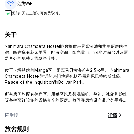
免费WiFi
提前3天以上预订可免费取消。
关于
Nahimara Champeta Hostel旅舍提供带景观泳池和共用厨房的住
宿。民宿享有花园美景，配有空调、阳光露台、24小时前台以及覆
盖各处的免费无线网络连接。
位于卡塔赫纳的Manga区，距离马贝拉海滩有2.5公里。 Nahimara
Champeta Hostel附近的热门地标包括圣费利佩巴拉哈斯城堡、
Palace of the Inquisition和Bolivar Park。
所有房间均配有休息区、用餐区以及带洗碗机、烤箱、冰箱和炉灶
等各种烹饪设施的设施齐全的厨房。每间客房均设有带户外用餐区
并享有内部庭院景致的庭院。民宿的所有客房均配有床单和毛巾。
详情
举报
美式早餐提供多种选择，包括当地特色菜、煎饼和水果。酒店设有
小吃店和迷你市场。
旅舍规则