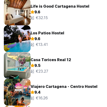
Life is Good Cartagena Hostel
9.6
起 €32.15
Los Patios Hostel
9.6
起 €13.41
Casa Torices Real 12
9.5
起 €23.27
Viajero Cartagena - Centro Hostel
9.4
起 €16.26