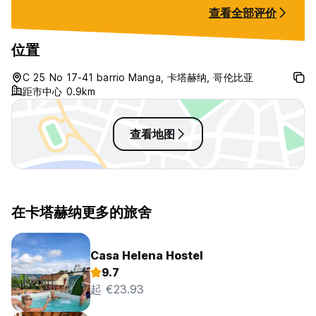
"room" was removed while I was
查看全部评价
there. They forgot about
breakfast and tried to charge me
more than the agreed upon fee.
位置
On top of that, I arrived New
Years Eve and they had a
C 25 No 17-41 barrio Manga, 卡塔赫纳, 哥伦比亚
communal dinner/celebration that
距市中心 0.9km
they did not tell me about. One of
the worst hostel experiences Ive
had.
查看地图
在卡塔赫纳更多的旅舍
Casa Helena Hostel
9.7
起 €23.93