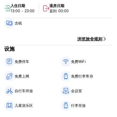
附近提供观光旅游。民宿还配备户外游乐设施，客人还可以在花园
入住日期
退房日期
里放松身心。
13:00 - 23:00
直到 00:00
Nahimara Champeta HOSTEL 政策和条件：
含税
取消政策：抵达前 2 天。如果延迟取消或未入住，我们将收取第一
晚住宿费。
浏览旅舍规则
入住时间为 13:00 至 23:00
设施
11点前退房
抵达时以现金付款
免费停车
免费WiFi
含税
不含早餐
免费上网
免费行李寄存
一般的：
24 小时接待（请我们知道您到达的时间）
仅私人客房允许携带宠物
自行车停放
会议室
未成年儿童仅可与负责的成人一起入住
表现得友善
儿童游乐区
行李存放