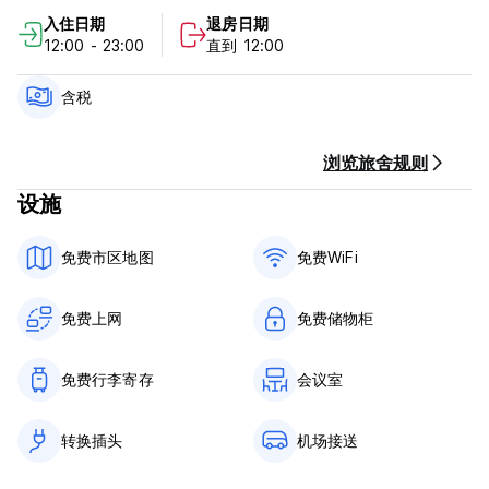
晚住宿的费用。
入住日期
退房日期
12:00 - 23:00
直到 12:00
入住时间为 12:00 至 23:00
12点前退房
含税
抵达时使用现金、信用卡和借记卡付款
含税
不提供早餐
浏览旅舍规则
设施
一般的：
24 小时接待。
所有未成年人必须由父母陪同 (Auto-translated from original
免费市区地图
免费WiFi
language)
免费上网
免费储物柜
免费行李寄存
会议室
转换插头
机场接送