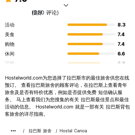
很好
(330 评论)
活动
8.3
美食
7.4
购物
7.4
休闲
6.6
运输
6.8
景点
7.7
Hostelworld.com为您选择了拉巴斯市的最佳旅舍供您在线
文化
7.8
预订。 查看拉巴斯旅舍的顾客评论，在拉巴斯上查看青年
夜生活
旅舍及是否有特价优惠，例如是否提供免费 短信确认服
7.0
务。 马上查看我们为您搜集的有关 拉巴斯最佳景点和最佳
物有所值
8.5
活动的信息。 Hostelworld.com 就是一部有关 拉巴斯背包
客旅舍的详尽指南。
拉巴斯 旅舍
Hostal Canoa