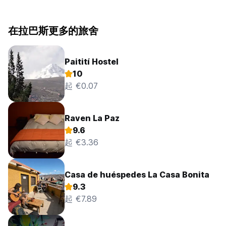
在拉巴斯更多的旅舍
Paitití Hostel
10
起 €0.07
Raven La Paz
9.6
起 €3.36
Casa de huéspedes La Casa Bonita
9.3
起 €7.89