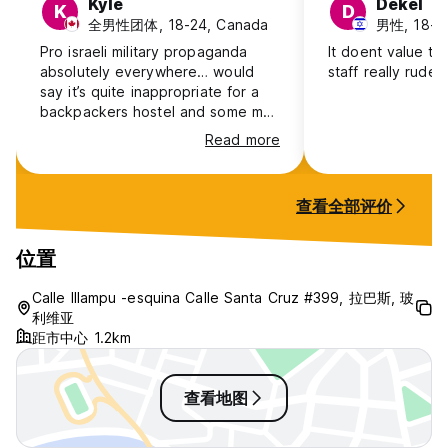
Kyle
Dekel
K
D
全男性团体, 18-24, Canada
男性, 18-24,
Pro israeli military propaganda
It doent value t
absolutely everywhere… would
staff really rude
say it’s quite inappropriate for a
backpackers hostel and some may
feel uncomfortable here. They
Read more
accused us of not paying twice.
Location is good though.
查看全部评价
位置
Calle Illampu -esquina Calle Santa Cruz #399, 拉巴斯, 玻
利维亚
距市中心 1.2km
查看地图