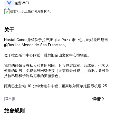
免费WiFi
提前2天以上预订可免费取消。
关于
Hostal Canoa旅馆位于拉巴斯（La Paz）市中心，毗邻拉巴斯市
的Basilica Menor de San Francisco。
位于拉巴斯市中心附近，毗邻旧金山文化中心博物馆。
我们的旅馆设有私人和共用房间、乒乓球游戏室、台球室、供客人
使用的厨房、免费无线网络连接（无需额外付费）、酒吧，并可欣
赏拉巴斯和伊利马尼市的美丽景色。
距离巴士总站 10 分钟出租车车程，距离埃尔阿尔托国际机场 25
分钟出租车车程。
详情
举报
卡诺阿旅馆政策和条件：
旅舍规则
取消政策：抵达前 1 天。如果延迟取消或未入住，我们将收取第一