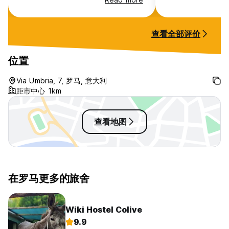
booked the Vatican Museums.it is
recommend:)
very good location for arrive all
the Landscape in Rome. I will
查看全部评价
select this hotel for living again if l
have chance to visit the Rome
city.
位置
Via Umbria, 7, 罗马, 意大利
距市中心 1km
查看地图
在罗马更多的旅舍
Wiki Hostel Colive
9.9