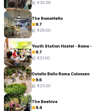
起 €30.00
The RomeHello
9.7
起 €29.00
Youth Station Hostel - Rome -
9.7
起 €31.00
Ostello Bello Roma Colosseo
9.6
起 €25.00
The Beehive
9.4