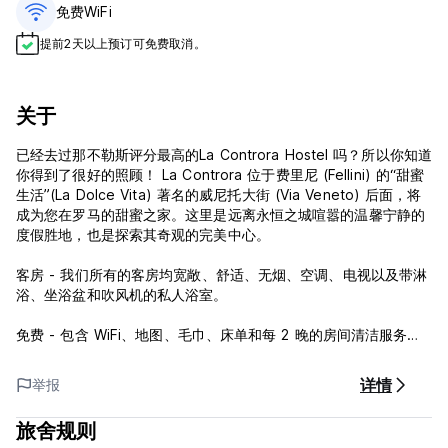
免费WiFi
提前2天以上预订可免费取消。
关于
已经去过那不勒斯评分最高的La Controra Hostel 吗？所以你知道
你得到了很好的照顾！ La Controra 位于费里尼 (Fellini) 的“甜蜜
生活”(La Dolce Vita) 著名的威尼托大街 (Via Veneto) 后面，将
成为您在罗马的甜蜜之家。这里是远离永恒之城喧嚣的温馨宁静的
度假胜地，也是探索其奇观的完美中心。
客房 - 我们所有的客房均宽敞、舒适、无烟、空调、电视以及带淋
浴、坐浴盆和吹风机的私人浴室。
免费 - 包含 WiFi、地图、毛巾、床单和每 2 晚的房间清洁服务。
位置 – La Controra 距离特米尼车站（罗马中央火车站）步行不到
详情
举报
10 分钟，距离 Repubblica 地铁站 4 分钟路程，步行即可到达市
中心及其主要景点和最热闹的地区，同时又处于非常安静的位置和
旅舍规则
安全的邻里。