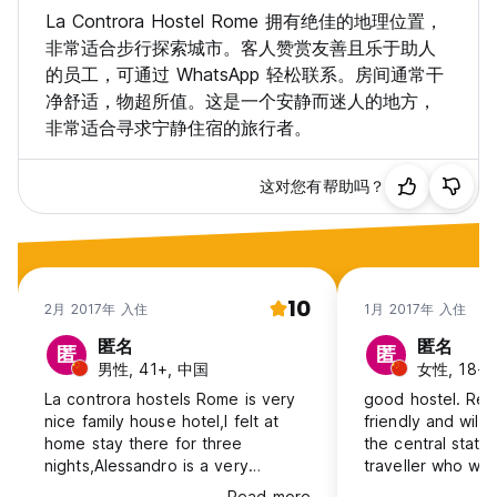
La Controra Hostel Rome 拥有绝佳的地理位置，
非常适合步行探索城市。客人赞赏友善且乐于助人
的员工，可通过 WhatsApp 轻松联系。房间通常干
净舒适，物超所值。这是一个安静而迷人的地方，
非常适合寻求宁静住宿的旅行者。
这对您有帮助吗？
10
2月 2017年 入住
1月 2017年 入住
匿名
匿名
匿
匿
男性, 41+, 中国
女性, 18-2
La controra hostels Rome is very
good hostel. Rece
nice family house hotel,l felt at
friendly and willi
home stay there for three
the central statio
nights,Alessandro is a very
traveller who wan
Enthusiasm young man for help me
after tiring walki
Read more