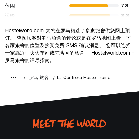
休闲
7.8
运输
8.3
景点
9.6
Hostelworld.com 为您在罗马精选了多家旅舍供您网上预
文化
9.6
订。 查阅顾客对罗马旅舍的评论或是在罗马地图上看一下
夜生活
各家旅舍的位置及接受免费 SMS 确认消息。 您可以选择
7.7
一家靠近中央火车站或梵蒂冈的旅舍。 Hostelworld.com -
物有所值
7.7
罗马旅舍的详尽指南。
罗马 旅舍
La Controra Hostel Rome