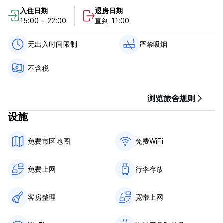
步行 5 至 15 分钟即可轻松抵达特莱维喷泉、西班牙阶梯、波各赛
入住日期
退房日期
别墅、巴贝里尼广场（地铁）。
15:00 - 22:00
直到 11:00
胃口大开！ - 好吧，罗马很美丽，观光很棒。但是食物呢？一家高
档餐厅、一家美味的比萨饼店和两家美味的咖啡馆就位于隔壁。该
无出入时间限制
严禁吸烟
市一些最好的餐厅、比萨饼店、酒吧和冰淇淋店距离酒店仅几步之
遥。欢迎询问我们，我们将非常乐意为您解答，让您远离旅游陷
不含税
阱！
浏览旅舍规则
政策和条件
-------------------------------------------------- -----------------
设施
-----------
入住时间：12:00-18:00（12:00-06:00pm）
免费市区地图
免费WiFi
退房时间：10:30（上午 10:30）
请注意，La Controra酒店不提供24小时前台服务。
免费上网
行李存放
所有在正常入住时间之前或之后办理入住手续的客人必须至少在抵
达日期前两天向我们提出申请并安排。
客房整理
宽带上网
罗马市的旅游税（5,00 欧元/人/天）不包含在预订总价中。
客人需在抵达时以现金或信用卡付款。