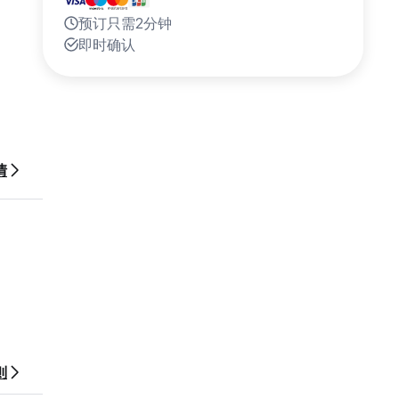
预订只需2分钟
即时确认
情
 just 2
则