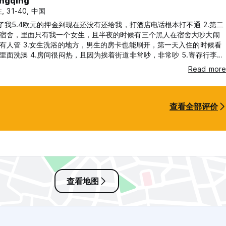
ngqing
, 31-40, 中国
扣了我5.4欧元的押金到现在还没有还给我，打酒店电话根本打不通 2.第二
宿舍，里面只有我一个女生，且半夜的时候有三个黑人在宿舍大吵大闹
有人管 3.女生洗浴的地方，男生的房卡也能刷开，第一天入住的时候看
里面洗澡 4.房间很闷热，且因为挨着街道非常吵，非常吵 5.寄存行李需
，且寄存柜的价格很贵，好像是6欧才6小时，比中央车站贵很多 是目前
Read more
差的青年旅社了
查看全部评价
查看地图