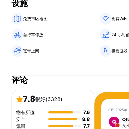
设施
When you stay with us, you'll always enjoy a great night's sleep in a c
8 bed dorms.
Most rooms have en-suite bathrooms and the few that don
免费市区地图
免费WiFi
Benefit from free wifi to stay in contact with your friends,
possible to make new friends.
自行车停放
24 小时
Taxes not included: 5% City Tax will be collected at Check-
please contact the hostel directly for additional information
宽带上网
棋盘游戏
评论
7.8
很好
(6328)
8月 2025年
物有所值
7.6
安全
8.8
QI
Q
女性
氛围
7.7