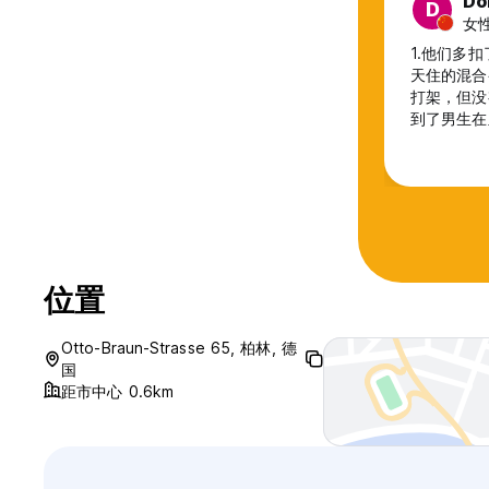
Do
D
女性
1.他们多
天住的混合
打架，但没
到了男生在
要额外加钱
为止住过最
位置
Otto-Braun-Strasse 65, 柏林, 德
国
距市中心 0.6km