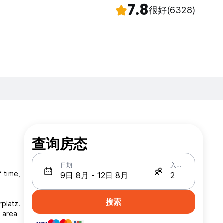
7.8
很好
(6328)
查询房态
日期
入住人数
 time,
搜索
rplatz.
g area