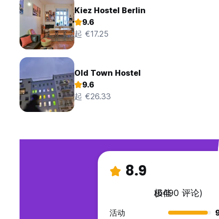
Kiez Hostel Berlin
9.6
起 €17.25
Old Town Hostel
9.6
起 €26.33
8.9
极佳
(6490 评论)
活动