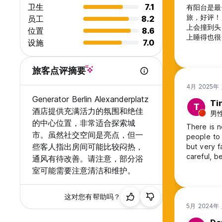
卫生
7.1
有阳台是最
旅，好评！
员工
8.2
上会撞到头
位置
8.6
上睡得也很
设施
7.0
旅客点评摘要
4月 2025年
Generator Berlin Alexanderplatz
Ti
T
酒店提供充满活力的氛围和绝佳
男性
的中心位置，非常适合探索城
There is no
市。虽然社交空间是亮点，但一
people to 
些客人指出房间可能比较闷热，
but very f
careful, b
通风有待改善。请注意，部分浴
o'clock, a
室可能需要注意清洁和维护。
这对您有帮助吗？
5月 2024年