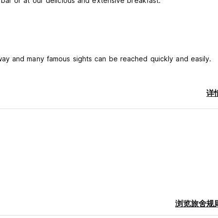
ar or at our delicious and extensive breakfast.
ay and many famous sights can be reached quickly and easily.
详
e selection of drinks. Otherwise, other bars and restaurants are
浏览旅舍规
cool hot dogs. Ask our colleagues at the front office.