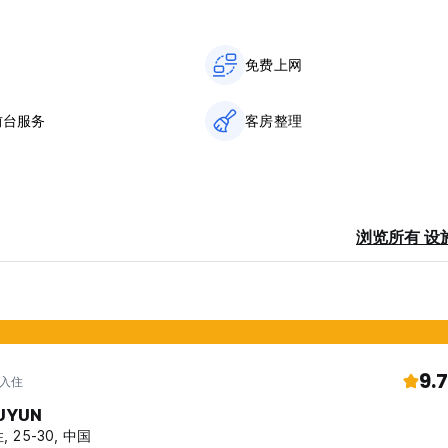
omfortable bed. Choose between spacious 4 bed, 6 bed or
't have bathrooms close by.
免费上网
 our bar with a nice outside courtyard. We like to make it as easy 
前台服务
客房整理
in (exceptions apply for business travellers with appropriate pro
).
浏览所有 设
9.7
 入住
UYUN
, 25-30, 中国