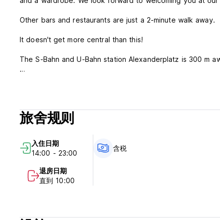
and a wardrobe. We look forward to welcoming you at our b
Other bars and restaurants are just a 2-minute walk away.
It doesn't get more central than this!
The S-Bahn and U-Bahn station Alexanderplatz is 300 m aw
Here are just a few hot spots in our vicinity:
TV Tower 0.7 km
Brandenburg Gate 3.0 km
旅舍规则
Gendarmenmarkt 1.5 km
Reich-/Bundestag 3.3 km
Checkpoint Charlie 2.9 km
入住日期
East Side Gallery 3.0 km
含税
14:00 - 23:00
Warschauer Strasse 4.0 km
How do you get here?
退房日期
直到 10:00
You can have breakfast (extra cost) and we also offer a wid
minutes walking distance away from us.
Brand new and available now! Fresh, aromatic popcorn and 