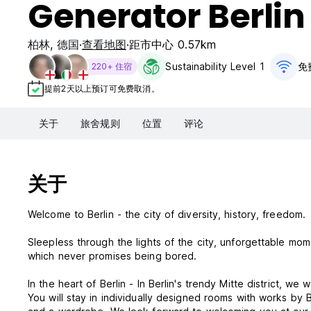
Generator Berlin
柏林
,
德国
查看地图
距市中心 0.57km
Sustainability Level 1
免费
220+ 住宿
提前2天以上预订可免费取消。
关于
旅舍规则
位置
评论
关于
Welcome to Berlin - the city of diversity, history, freedom.
Sleepless through the lights of the city, unforgettable mo
which never promises being bored.
In the heart of Berlin - In Berlin's trendy Mitte district, 
You will stay in individually designed rooms with works by 