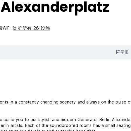
 Alexanderplatz
浏览所有 26 设施
WiFi
举报
ments in a constantly changing scenery and always on the pulse of
we welcome you to our stylish and modern Generator Berlin Alexande
Berlin artists. Each of the soundproofed rooms has a small seatin