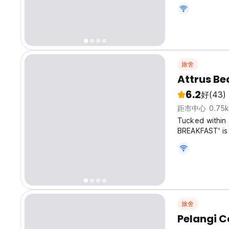
旅舍
Attrus Be
6.2
好
(43)
距市中心 0.75
Tucked within 
BREAKFAST' is 
offers chic env
& Singapore, ou
旅舍
Pelangi C