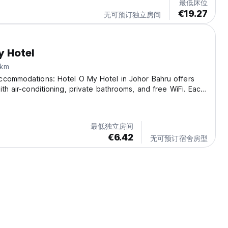
最低床位
€19.27
无可预订独立房间
y Hotel
km
ccommodations: Hotel O My Hotel in Johor Bahru offers
ith air-conditioning, private bathrooms, and free WiFi. Each
 seating area, TV, and free toiletries. Essential Facilities:
ax on the terrace or stay...
最低独立房间
€6.42
无可预订宿舍房型