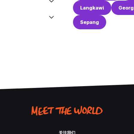
Langkawi
Georg
Sepang
关注我们