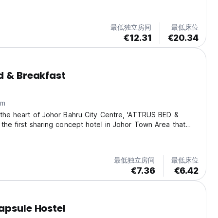
最低独立房间
最低床位
€12.31
€20.34
d & Breakfast
km
the heart of Johor Bahru City Centre, 'ATTRUS BED &
the first sharing concept hotel in Johor Town Area that
ironment. With its strategic location just 5 mins walk to CIQ
r beds are of high quality,...
最低独立房间
最低床位
€7.36
€6.42
apsule Hostel