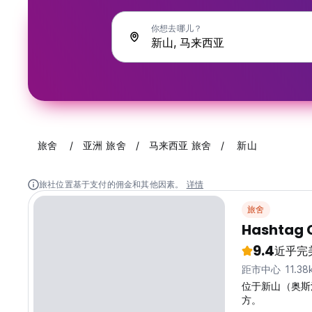
你想去哪儿？
旅舍
亚洲 旅舍
马来西亚 旅舍
新山
旅社位置基于支付的佣金和其他因素。
详情
旅舍
Hashtag 
9.4
近乎完
距市中心 11.38
位于新山（奥斯
方。