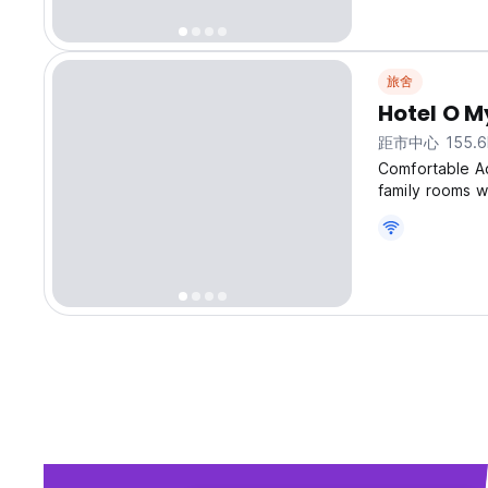
旅舍
Hotel O M
距市中心 155.6
Comfortable A
family rooms w
room includes a
Guests can rel