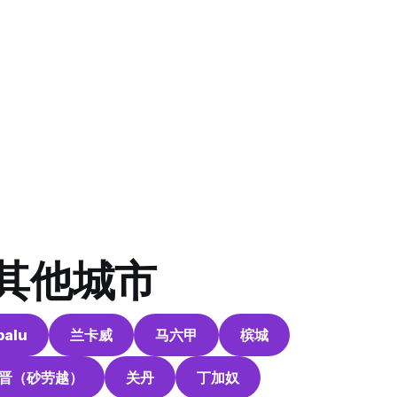
其他城市
balu
兰卡威
马六甲
槟城
晋（砂劳越）
关丹
丁加奴