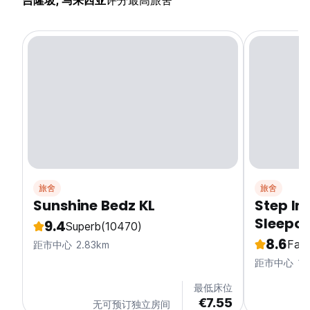
吉隆坡, 马来西亚
评分最高旅舍
旅舍
旅舍
Sunshine Bedz KL
Step Inn - KL's Ul
Sleepo
9.4
Superb
(10470)
8.6
Fabu
距市中心 2.83km
距市中心 1.8
最低床位
€7.55
无可预订独立房间