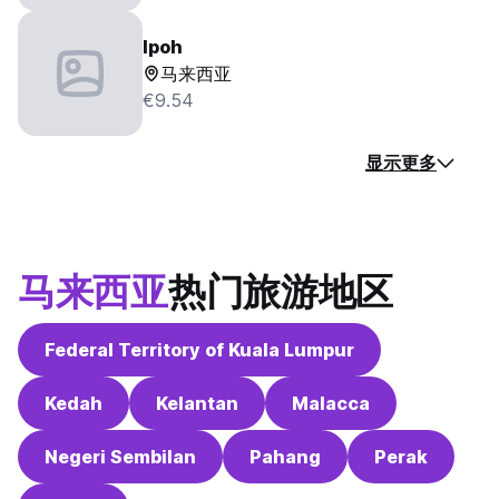
Ipoh
马来西亚
€9.54
显示更多
马来西亚
热门旅游地区
Federal Territory of Kuala Lumpur
Kedah
Kelantan
Malacca
Negeri Sembilan
Pahang
Perak