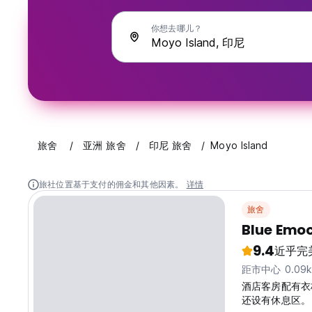
你想去哪儿？
旅舍
亚洲 旅舍
印尼 旅舍
Moyo Island
旅社位置基于支付的佣金和其他因素。
详情
旅舍
Blue Emoc
9.4
近乎完
距市中心 0.09
酒店客房配有衣柜
还设有休息区。