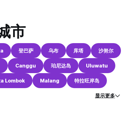
城市
ta
登巴萨
乌布
库塔
沙努尔
m
Canggu
珀尼达岛
Uluwatu
ta Lombok
Malang
特拉旺岸岛
显示更多