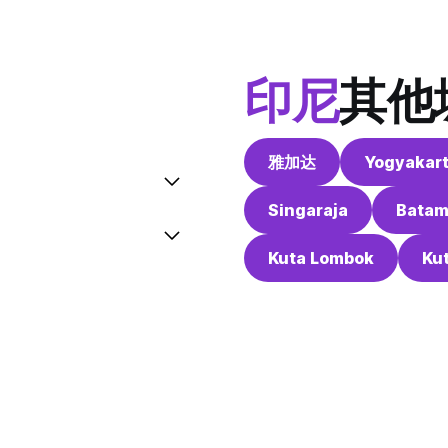
印尼
其他
雅加达
Yogyakar
Singaraja
Bata
Kuta Lombok
Ku