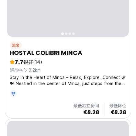
旅舍
HOSTAL COLIBRI MINCA
7.7
很好
(14)
距市中心 0.2km
Stay in the Heart of Minca – Relax, Explore, Connect 🌿
🐦 Nestled in the center of Minca, just steps from the
local church, Hostal Colibrí Minca is a vibrant and
welcoming hostel offering a cozy base for exploring
the Sierra Nevada. Just 12 km from Santa Marta,...
最低独立房间
最低床位
€8.28
€8.28