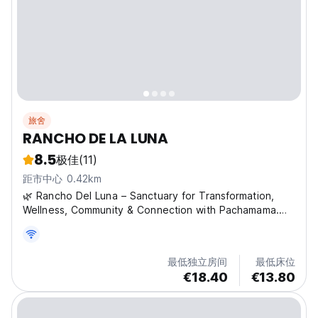
旅舍
RANCHO DE LA LUNA
8.5
极佳
(11)
距市中心 0.42km
🌿 Rancho Del Luna – Sanctuary for Transformation,
Wellness, Community & Connection with Pachamama.
Rancho Del Luna is a peaceful eco-sanctuary in the
mountains of Minca, created for any traveler seeking
deep rest, personal renewal, connection with nature,...
最低独立房间
最低床位
€18.40
€13.80