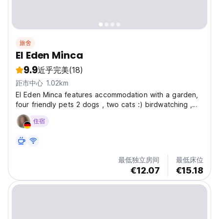
旅舍
El Eden Minca
9.9
近乎完美
(18)
距市中心 1.02km
El Eden Minca features accommodation with a garden,
four friendly pets 2 dogs , two cats :) birdwatching ,
two terrace with view to the mountains and Sea Free
住宿
Wifi satelital Coworking Area we have a cafeteria
service with a water filter from 7:30 Pm to 8Pm...
最低独立房间
最低床位
€12.07
€15.18