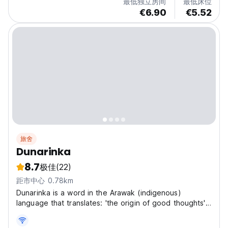
最低独立房间
最低床位
€6.90
€5.52
旅舍
Dunarinka
8.7
极佳
(22)
距市中心 0.78km
Dunarinka is a word in the Arawak (indigenous)
language that translates: 'the origin of good thoughts',
our hostel stands out for 3 main pillars: tranquillity, the
views we offer and the silence of the place. Dunarinka