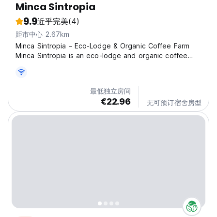
Minca Sintropia
9.9
近乎完美
(4)
距市中心 2.67km
Minca Sintropia – Eco-Lodge & Organic Coffee Farm
Minca Sintropia is an eco-lodge and organic coffee
farm located at 1,250 meters altitude, about 4 km
above Minca. Here, you can enjoy breathtaking views
of the Caribbean Sea, Santa Marta, and the lush
最低独立房间
green...
€22.96
无可预订宿舍房型