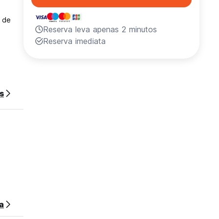
e de
Reserva leva apenas 2 minutos
Reserva imediata
s
ornar
iar o
da
a
o antes