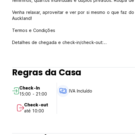
femininos, quartos individuais e duplos privados. Roupa de
Venha relaxar, aproveitar e ver por si mesmo o que faz 
Auckland!
Termos e Condições
Detalhes de chegada e check-in/check-out:
A recepção do Attic funciona das 9h às 21h.
O horário de check-in é a partir das 14h30.
Regras da Casa
Os hóspedes podem deixar as malas em nosso depósito de 
às 14h30 para fazer o check-in.
Se chegar no meio da noite anterior ou de manhã cedo, cer
Check-In
check-in imediato para você.
IVA Incluído
15:00 - 21:00
É possível fazer o check-in após o fechamento da recepçã
tardia' na noite do seu dia de chegada. Por favor, use o gr
Check-out
informações antes da chegada.
até 10:00
O horário de check-out é às 10h.
Por favor, embale todos os seus pertences, recolha todos
das 10h.