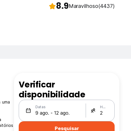
8.9
Maravilhoso
(4437)
Verificar
disponibilidade
s uma
Datas
Hóspedes
a
itórios
Pesquisar