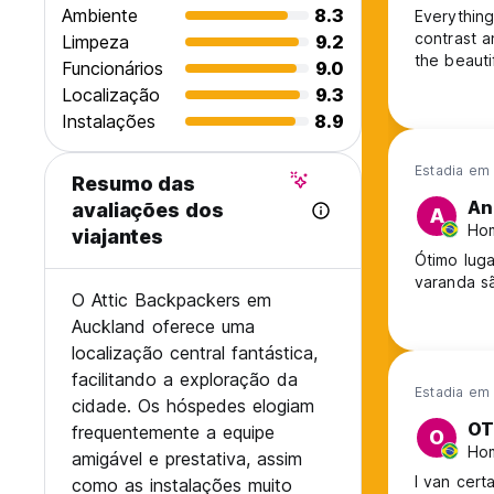
consuma com responsabilidade, siga as Regras da Casa e/
Ambiente
8.3
Everything
Não se aplica toque de recolher e há muitos bares locais 
contrast a
Limpeza
9.2
no CBD.
the beauti
Funcionários
9.0
A Attic está orgulhosa do nosso relacionamento próximo c
Localização
9.3
from original language)
Instalações
8.9
Estadia em 
Resumo das
An
avaliações dos
A
Hom
viajantes
Ótimo luga
O Attic Backpackers em
Auckland oferece uma
localização central fantástica,
facilitando a exploração da
Estadia em
cidade. Os hóspedes elogiam
OT
frequentemente a equipe
O
Hom
amigável e prestativa, assim
como as instalações muito