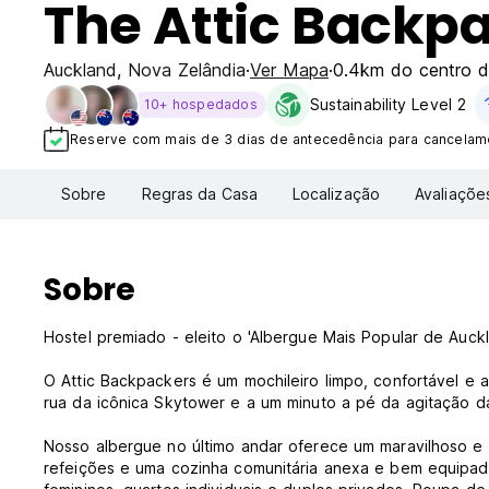
The Attic Backp
Auckland
,
Nova Zelândia
Ver Mapa
0.4km do centro d
Sustainability Level 2
10+ hospedados
Reserve com mais de 3 dias de antecedência para cancelame
Sobre
Regras da Casa
Localização
Avaliaçõe
Sobre
Hostel premiado - eleito o 'Albergue Mais Popular de Auc
O Attic Backpackers é um mochileiro limpo, confortável e
rua da icônica Skytower e a um minuto a pé da agitação d
Nosso albergue no último andar oferece um maravilhoso e a
refeições e uma cozinha comunitária anexa e bem equipa