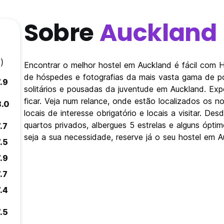
Sobre
Auckland
)
Encontrar o melhor hostel em Auckland é fácil com 
de hóspedes e fotografias da mais vasta gama de po
.9
solitários e pousadas da juventude em Auckland. Exp
ficar. Veja num relance, onde estão localizados os
8.0
locais de interesse obrigatório e locais a visitar. 
quartos privados, albergues 5 estrelas e alguns ópt
.7
seja a sua necessidade, reserve já o seu hostel em A
.5
.9
.7
.4
.5