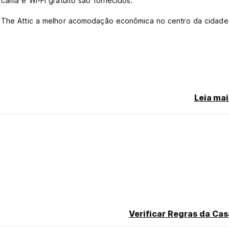
 cama e Wi-Fi gratuito são fornecidos.
do The Attic a melhor acomodação econômica no centro da cidad
Leia mai
bagagens a partir das 9h, mas precisam sair do albergue e ret
tifique-se de reservar na noite anterior e poderemos providenc
o, às 21h. Iremos enviar-lhe um e-mail com 'instruções de chega
atuito, por exemplo. Wi-Fi do aeroporto para verificar essas
Verificar Regras da Cas
 os alimentos da cozinha e deixe a chave e a fronha na recepçã