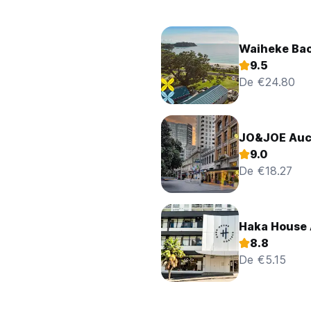
Waiheke Bac
9.5
De €24.80
JO&JOE Auc
9.0
De €18.27
Haka House 
8.8
De €5.15