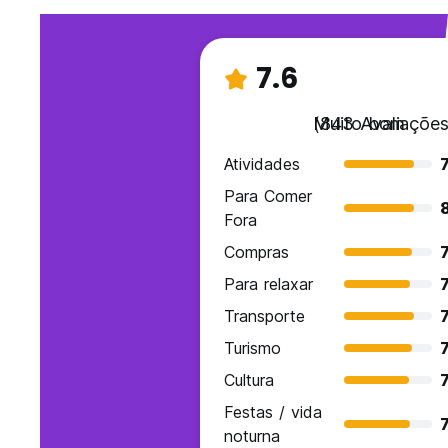
7.6
Muito bom
(843 Avaliações
Atividades
7
Para Comer
Fora
Compras
7
Para relaxar
7
Transporte
7
Turismo
7
Cultura
7
Festas / vida
7
noturna