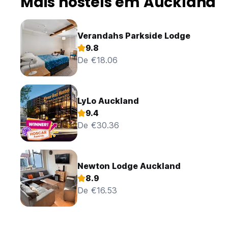
Mais hostels em Auckland
Verandahs Parkside Lodge
9.8
De €18.06
LyLo Auckland
9.4
De €30.36
Newton Lodge Auckland
8.9
De €16.53