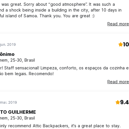
ou os requisitos dos Membros da Equipe do Sótão quando solici
 was great. Sorry about “good atmosphere”. It was such a
e áreas de entretenimento nas proximidades devido à nossa loca
nd a shock being inside a building in the city, after 10 days in
ful island of Samoa. Thank you. You are great :)
Read more
om o Hostelworld e estamos ansiosos para recebê-lo. (Auto-trans
10
jun. 2019
ônimo
em, 25-30, Brasil
r! Staff sensacional! Limpeza, conforto, os espaços da cozinha e
varanda são bem legais. Recomendo!
Read more
9.4
 mai. 2019
TO GUILHERME
em, 25-30, Brasil
I van certainly recommend Attic Backpackers, it's a great place to stay.