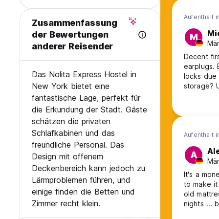
Aufenthalt 
Zusammenfassung
Mi
der Bewertungen
M
Män
anderer Reisender
Decent fir
earplugs.
Das Nolita Express Hostel in
locks due 
New York bietet eine
storage? U
showers/to
fantastische Lage, perfekt für
Cameras in
die Erkundung der Stadt. Gäste
like a prof
schätzen die privaten
Schlafkabinen und das
Aufenthalt 
freundliche Personal. Das
Al
A
Design mit offenem
Män
Deckenbereich kann jedoch zu
It's a mon
Lärmproblemen führen, und
to make it
einige finden die Betten und
old mattres
Zimmer recht klein.
nights ...