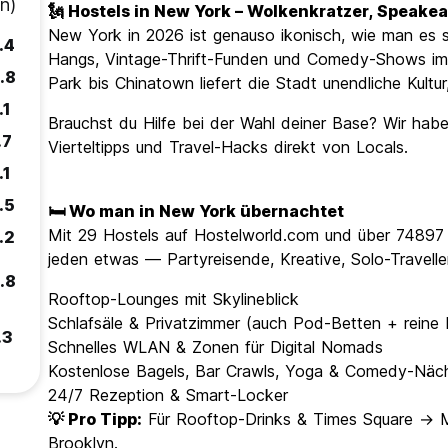
n)
🗽 Hostels in New York – Wolkenkratzer, Speake
New York in 2026 ist genauso ikonisch, wie man es s
.4
Hangs, Vintage-Thrift-Funden und Comedy-Shows im Ke
.8
Park bis Chinatown liefert die Stadt unendliche Kultur
.1
Brauchst du Hilfe bei der Wahl deiner Base? Wir habe
.7
Vierteltipps und Travel-Hacks direkt von Locals.
.1
.5
🛏️ Wo man in New York übernachtet
Mit 29 Hostels auf Hostelworld.com und über 74897 
.2
jeden etwas — Partyreisende, Kreative, Solo-Travelle
.8
Rooftop-Lounges mit Skylineblick
Schlafsäle & Privatzimmer (auch Pod-Betten + reine
.3
Schnelles WLAN & Zonen für Digital Nomads
Kostenlose Bagels, Bar Crawls, Yoga & Comedy-Näc
24/7 Rezeption & Smart-Locker
💡 Pro Tipp:
Für Rooftop-Drinks & Times Square → Ma
Brooklyn.