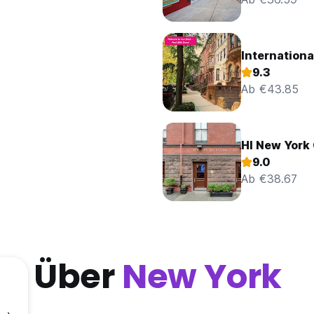
Internationa
9.3
Ab €43.85
HI New York 
9.0
Ab €38.67
Über
New York