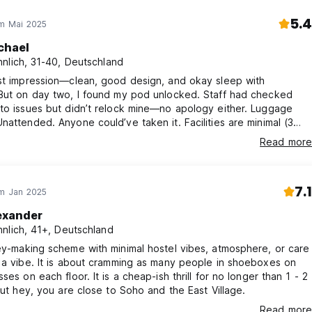
5.4
im Mai 2025
chael
nlich, 31-40, Deutschland
st impression—clean, good design, and okay sleep with
 But on day two, I found my pod unlocked. Staff had checked
to issues but didn’t relock mine—no apology either. Luggage
nattended. Anyone could’ve taken it. Facilities are minimal (3
ilets for ~40 pods), and “deluxe” windows barely work.
Read more
 combination with no pod ceiling raise privacy concerns. Feels
it-first place with little care. Wouldn’t stay again.
7.1
im Jan 2025
exander
nlich, 41+, Deutschland
ey-making scheme with minimal hostel vibes, atmosphere, or care
 a vibe. It is about cramming as many people in shoeboxes on
ses on each floor. It is a cheap-ish thrill for no longer than 1 - 2
 but hey, you are close to Soho and the East Village.
Read more