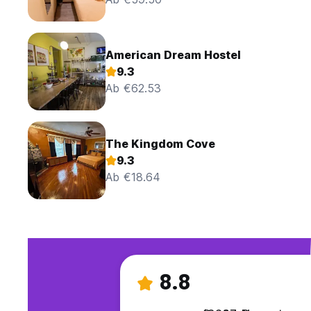
American Dream Hostel
9.3
Ab €62.53
The Kingdom Cove
9.3
Ab €18.64
8.8