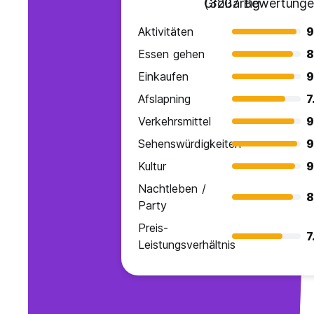
Großartig
(3207 Bewertunge
Aktivitäten
9
Essen gehen
8
Einkaufen
9
Afslapning
7
Verkehrsmittel
9
Sehenswürdigkeiten
9
Kultur
9
Nachtleben /
8
Party
Preis-
7
Leistungsverhältnis