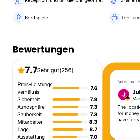
Rezeption rund um die Uhr geöffnet
Zimmerre
Brettspiele
Tee- un
Bewertungen
7.7
Sehr gut
(256)
Aufenthalt 
Preis-Leistungs
7.6
verhältnis
Ju
J
Män
Sicherheit
7.9
Atmosphäre
7.3
The locati
for money 
Sauberkeit
7.3
have a rea
Mitarbeiter
8.3
Lage
8.7
Ausstattung
7.0