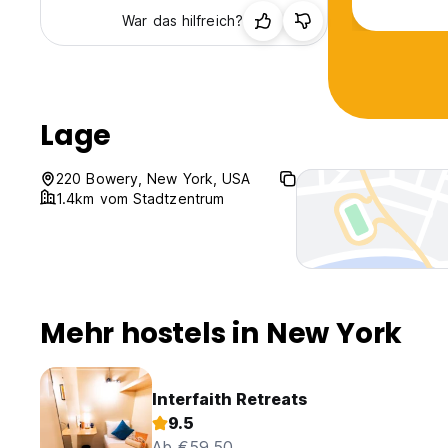
War das hilfreich?
Lage
220 Bowery, New York, USA
1.4km vom Stadtzentrum
Mehr hostels in New York
Interfaith Retreats
9.5
Ab €59.50