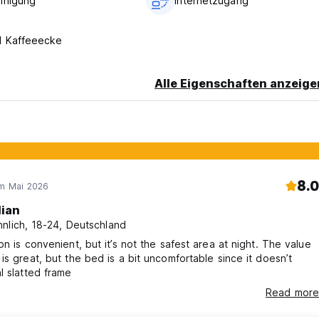
inigung
Internetzugang
d Kaffeeecke
Alle Eigenschaften anzeige
8.0
im Mai 2026
lian
nlich, 18-24, Deutschland
on is convenient, but it’s not the safest area at night. The value
is great, but the bed is a bit uncomfortable since it doesn’t
l slatted frame
Read more