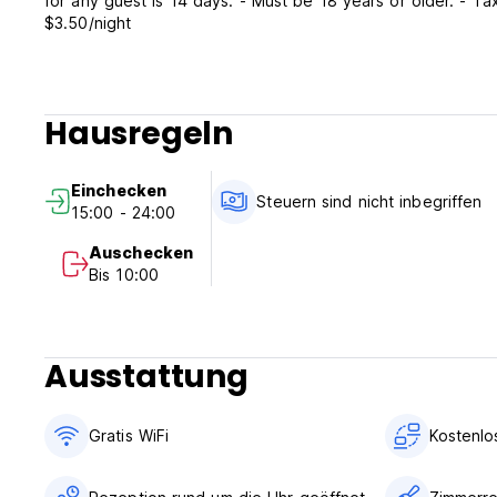
for any guest is 14 days. - Must be 18 years or older. - Taxes are not included - City, State and Occupancy taxes total 14.75% +
$3.50/night
Hausregeln
Einchecken
Steuern sind nicht inbegriffen
15:00 - 24:00
Auschecken
Bis 10:00
Ausstattung
Gratis WiFi
Kostenlo