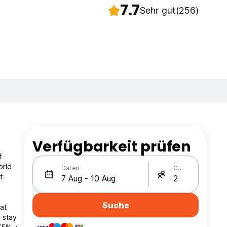
7.7
Sehr gut
(256)
Verfügbarkeit prüfen
f
orld
Daten
Gäste
t
Suche
at
 stay