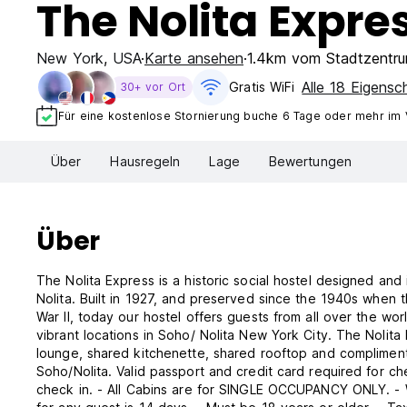
The Nolita Expre
New York
,
USA
Karte ansehen
1.4km vom Stadtzentr
Alle 18 Eigensc
Gratis WiFi
30+ vor Ort
Für eine kostenlose Stornierung buche 6 Tage oder mehr im
Über
Hausregeln
Lage
Bewertungen
Über
The Nolita Express is a historic social hostel designed an
Nolita. Built in 1927, and preserved since the 1940s when 
War II, today our hostel offers guests from all over the wor
vibrant locations in Soho/ Nolita New York City. The Nolita Express offers WiFi, luggage storage, shared bathrooms, shared
lounge, shared kitchenette, shared rooftop and complimenta
Soho/Nolita. Valid passport and credit card required for c
check in. - All Cabins are for SINGLE OCCUPANCY ONLY. -