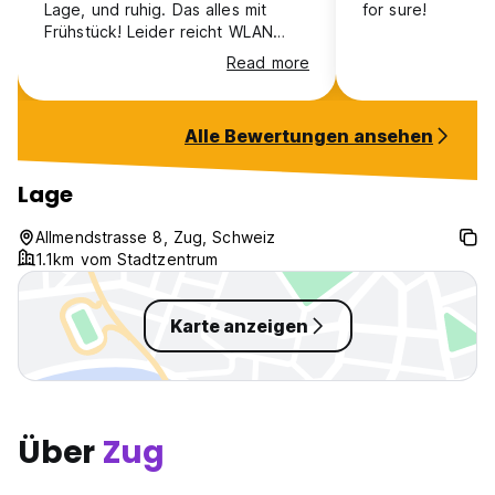
Lage, und ruhig. Das alles mit
for sure!
Frühstück! Leider reicht WLAN
nicht bis ins Zimmer … da wäre ein
Read more
Extender doch sicher machbar!?
Alle Bewertungen ansehen
Lage
Allmendstrasse 8, Zug, Schweiz
1.1km vom Stadtzentrum
Karte anzeigen
Über
Zug