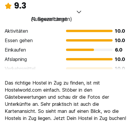
9.3
Ausgezeichnet
(1 Bewertungen)
Aktivitäten
10.0
Essen gehen
10.0
Einkaufen
6.0
Afslapning
10.0
Verkehrsmittel
10.0
Sehenswürdigkeiten
10.0
Das richtige Hostel in Zug zu finden, ist mit
Kultur
10.0
Hostelworld.com einfach. Stöber in den
Nachtleben / Party
Gästebewertungen und schau dir die Fotos der
8.0
Unterkünfte an. Sehr praktisch ist auch die
Preis-Leistungsverhältnis
10.0
Kartenansicht. So sieht man auf einen Blick, wo die
Hostels in Zug liegen. Jetzt Dein Hostel in Zug buchen!