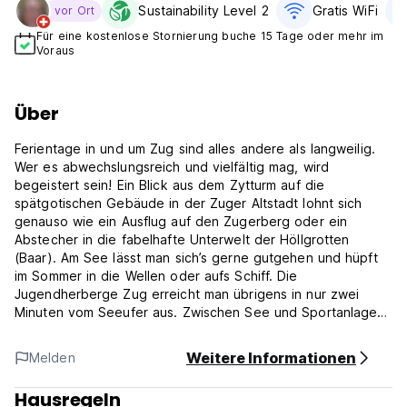
Sustainability Level 2
Gratis WiFi
vor Ort
Für eine kostenlose Stornierung buche 15 Tage oder mehr im
Voraus
Über
Ferientage in und um Zug sind alles andere als langweilig.
Wer es abwechslungsreich und vielfältig mag, wird
begeistert sein! Ein Blick aus dem Zytturm auf die
spätgotischen Gebäude in der Zuger Altstadt lohnt sich
genauso wie ein Ausflug auf den Zugerberg oder ein
Abstecher in die fabelhafte Unterwelt der Höllgrotten
(Baar). Am See lässt man sich’s gerne gutgehen und hüpft
im Sommer in die Wellen oder aufs Schiff. Die
Jugendherberge Zug erreicht man übrigens in nur zwei
Minuten vom Seeufer aus. Zwischen See und Sportanlagen
«Herti» gelegen, eignet sie sich hervorragend für
Leichtathletik-, Curling-, Hockey- und Tauch-Lager.
Weitere Informationen
Melden
Hausregeln