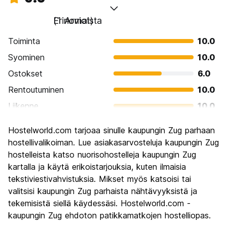
Erinomaista
(1 Arviot)
Toiminta
10.0
Syominen
10.0
Ostokset
6.0
Rentoutuminen
10.0
Liikenne
10.0
Kiertoajelu
10.0
Hostelworld.com tarjoaa sinulle kaupungin Zug parhaan
Kulttuuri
10.0
hostellivalikoiman. Lue asiakasarvosteluja kaupungin Zug
Yöelämä
hostelleista katso nuorisohostelleja kaupungin Zug
8.0
kartalla ja käytä erikoistarjouksia, kuten ilmaisia
Rahanarvoinen
10.0
tekstiviestivahvistuksia. Mikset myös katsoisi tai
valitsisi kaupungin Zug parhaista nähtävyyksistä ja
tekemisistä siellä käydessäsi. Hostelworld.com -
kaupungin Zug ehdoton patikkamatkojen hostelliopas.