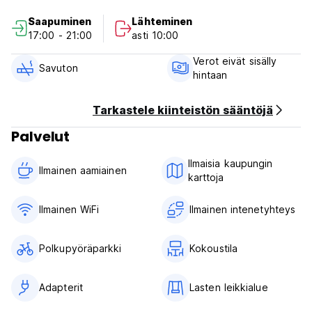
Saapuminen
Lähteminen
17:00 - 21:00
asti 10:00
Verot eivät sisälly
Savuton
hintaan
Tarkastele kiinteistön sääntöjä
Palvelut
Ilmaisia ​​kaupungin
Ilmainen aamiainen‎
karttoja
Ilmainen WiFi
Ilmainen intenetyhteys
Polkupyöräparkki
Kokoustila
Adapterit
Lasten leikkialue