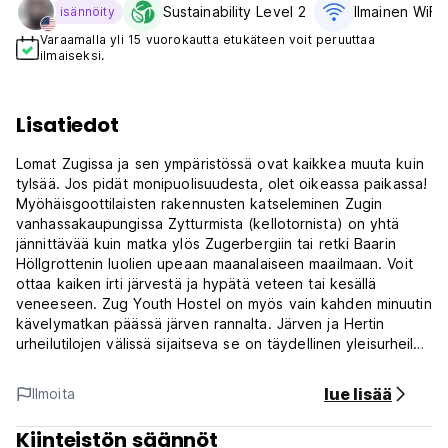
Sustainability Level 2
Ilmainen WiFi
isännöity
Varaamalla yli 15 vuorokautta etukäteen voit peruuttaa
ilmaiseksi.
Lisatiedot
Lomat Zugissa ja sen ympäristössä ovat kaikkea muuta kuin
tylsää. Jos pidät monipuolisuudesta, olet oikeassa paikassa!
Myöhäisgoottilaisten rakennusten katseleminen Zugin
vanhassakaupungissa Zytturmista (kellotornista) on yhtä
jännittävää kuin matka ylös Zugerbergiin tai retki Baarin
Höllgrottenin luolien upeaan maanalaiseen maailmaan. Voit
ottaa kaiken irti järvestä ja hypätä veteen tai kesällä
veneeseen. Zug Youth Hostel on myös vain kahden minuutin
kävelymatkan päässä järven rannalta. Järven ja Hertin
urheilutilojen välissä sijaitseva se on täydellinen yleisurheilu-,
curling-, jääkiekko- ja sukellusleireille. (Auto-translated from
original language)
lue lisää
Ilmoita
Kiinteistön säännöt