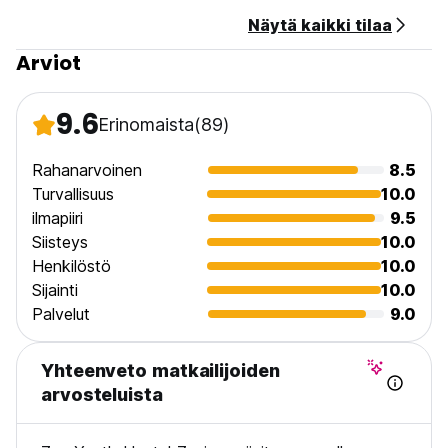
Näytä kaikki tilaa
Arviot
9.6
Erinomaista
(89)
Rahanarvoinen
8.5
Turvallisuus
10.0
ilmapiiri
9.5
Siisteys
10.0
Henkilöstö
10.0
Sijainti
10.0
Palvelut
9.0
Yhteenveto matkailijoiden
arvosteluista