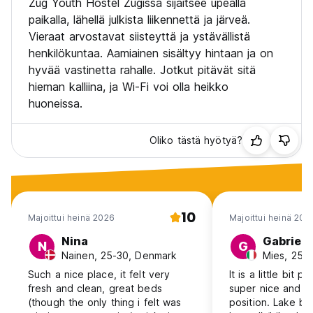
Zug Youth Hostel Zugissa sijaitsee upealla
paikalla, lähellä julkista liikennettä ja järveä.
Vieraat arvostavat siisteyttä ja ystävällistä
henkilökuntaa. Aamiainen sisältyy hintaan ja on
hyvää vastinetta rahalle. Jotkut pitävät sitä
hieman kalliina, ja Wi-Fi voi olla heikko
huoneissa.
Oliko tästä hyötyä?
10
Majoittui heinä 2026
Majoittui heinä 202
Nina
Gabriele
N
G
Nainen, 25-30, Denmark
Mies, 25-30
Such a nice place, it felt very
It is a little bit pr
fresh and clean, great beds
super nice and i
(though the only thing i felt was
position. Lake b