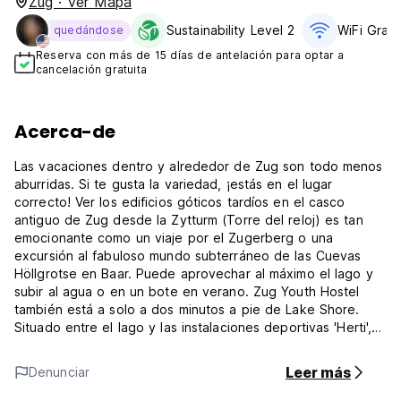
Zug · Ver Mapa
Sustainability Level 2
WiFi Grati
quedándose
Reserva con más de 15 días de antelación para optar a
cancelación gratuita
Acerca-de
Las vacaciones dentro y alrededor de Zug son todo menos
aburridas. Si te gusta la variedad, ¡estás en el lugar
correcto! Ver los edificios góticos tardíos en el casco
antiguo de Zug desde la Zytturm (Torre del reloj) es tan
emocionante como un viaje por el Zugerberg o una
excursión al fabuloso mundo subterráneo de las Cuevas
Höllgrotse en Baar. Puede aprovechar al máximo el lago y
subir al agua o en un bote en verano. Zug Youth Hostel
también está a solo a dos minutos a pie de Lake Shore.
Situado entre el lago y las instalaciones deportivas 'Herti',
es perfecto para atletismo de atletismo, rizado, hockey y
campamentos de buceo. (Auto-translated from original
Leer más
Denunciar
language)