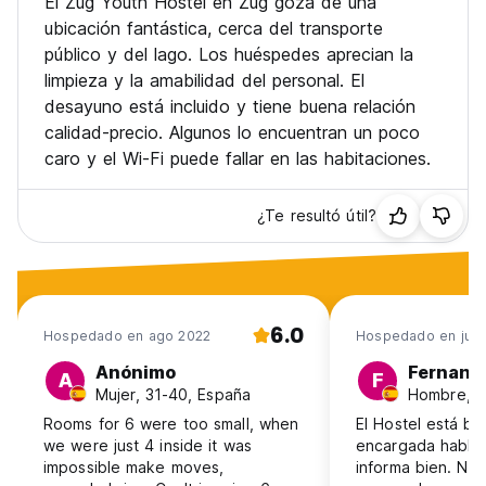
El Zug Youth Hostel en Zug goza de una
ubicación fantástica, cerca del transporte
público y del lago. Los huéspedes aprecian la
limpieza y la amabilidad del personal. El
desayuno está incluido y tiene buena relación
calidad-precio. Algunos lo encuentran un poco
caro y el Wi-Fi puede fallar en las habitaciones.
¿Te resultó útil?
6.0
Hospedado en ago 2022
Hospedado en jun 
Anónimo
Fernand
A
F
Mujer, 31-40, España
Hombre, 2
Rooms for 6 were too small, when
El Hostel está bu
we were just 4 inside it was
encargada habla 
impossible make moves,
informa bien. No 