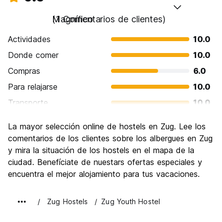
Magnífico
(1 Comentarios de clientes)
Actividades
10.0
Donde comer
10.0
Compras
6.0
Para relajarse
10.0
Transporte
10.0
Visita de lugares de interés
10.0
La mayor selección online de hostels en Zug. Lee los
Cultura
10.0
comentarios de los clientes sobre los albergues en Zug
Fiesta
y mira la situación de los hostels en el mapa de la
8.0
ciudad. Benefíciate de nuestars ofertas especiales y
Calidad Precio
10.0
encuentra el mejor alojamiento para tus vacaciones.
Zug Hostels
Zug Youth Hostel