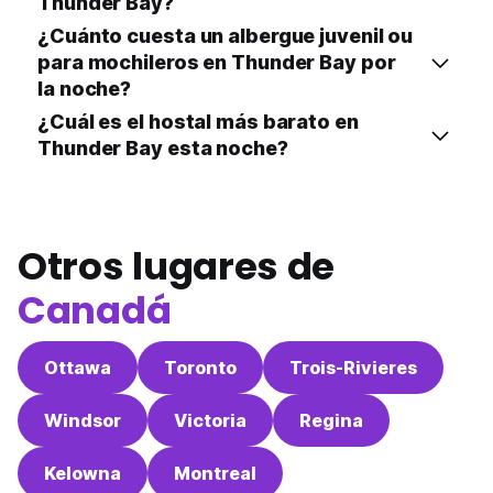
Thunder Bay?
¿Cuánto cuesta un albergue juvenil ou
para mochileros en Thunder Bay por
la noche?
¿Cuál es el hostal más barato en
Thunder Bay esta noche?
Otros lugares de
Canadá
Ottawa
Toronto
Trois-Rivieres
Windsor
Victoria
Regina
Kelowna
Montreal