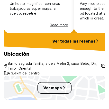
Un hostel magnífico, con unas
Very nice place in
trabajadoras super majas. si
enough to the cit
vuelvo, repetiré
bit located at a 
which is great. 
and the staff is r
Read more
recommend 100
Ver todas las reseñas
Ubicación
Bairro sagrada família, aldeia Metin 2, suco Bebo, Dili,
Timor Oriental
A 3.4km del centro
Ver mapa