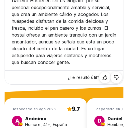
DaTerra Hostel en Dili es elogiado por su
personal excepcionalmente amable y servicial,
que crea un ambiente cálido y acogedor. Los
huéspedes disfrutan de la comida deliciosa y
fresca, incluido el pan casero y los zumos. El
hostal ofrece un ambiente tranquilo con un jardín
encantador, aunque se señala que está un poco
alejado del centro de la ciudad. Es un lugar
estupendo para viajeros solitarios y mochileros
que buscan conocer gente.
¿Te resultó útil?
9.7
Hospedado en ago 2026
Hospedado en jul 
Anónimo
Daniel
A
D
Hombre, 41+, España
Hombre, 2