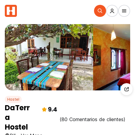
Hostel
DaTerr
9.4
a
(80 Comentarios de clientes)
Hostel