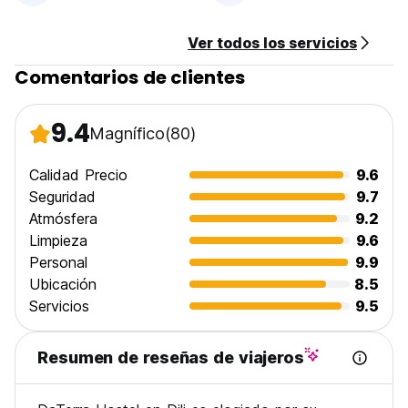
No hay cierre de horario.
El hostel es para niños.
Ver todos los servicios
No se pueden fumar en el hostal, pero hay una z (Auto-
translated from original language)
Comentarios de clientes
9.4
Magnífico
(80)
Calidad Precio
9.6
Seguridad
9.7
Atmósfera
9.2
Limpieza
9.6
Personal
9.9
Ubicación
8.5
Servicios
9.5
Resumen de reseñas de viajeros