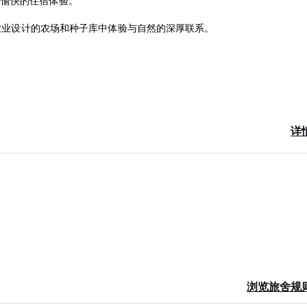
有愉快的住宿体验。
续农业设计的农场和种子库中体验与自然的深厚联系。
取入住第一晚的费用。
详
ge)
浏览旅舍规