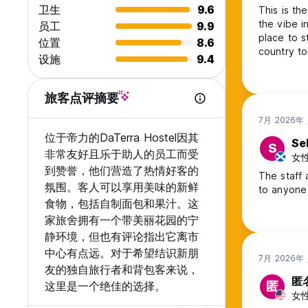
卫生
9.6
This is th
the vibe i
员工
9.9
place to s
位置
8.6
country t
设施
9.4
旅客点评摘要
7月 2026年
位于帝力的DaTerra Hostel因其
Se
S
非常友好且乐于助人的员工而受
女性,
到赞誉，他们营造了热情好客的
The staff 
氛围。客人可以享用美味的新鲜
to anyone s
食物，包括自制面包和果汁。这
家旅舍拥有一个带美丽花园的宁
静环境，但也有评论指出它离市
中心有点远。对于希望结识新朋
7月 2026年
友的独自旅行者和背包客来说，
匿
这里是一个绝佳的选择。
匿
女性