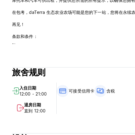
摩托车和汽车可供出租，并提供您所需的所有提示，以确保您拥
在包考，daTerra 生态农业农场可能是您的下一站，您将在永
再见！
条款和条件：
取消政策：抵达前 2 天。如果延迟取消或未入住，我们将向您收
入住时间为12:00至21:00。
退房时间为08:00至12:00。
抵达时以现金付款。
旅舍规则
含税。
包含早餐。
没有宵禁。
入住日期
儿童友好。
可接受信用卡
含税
12:00 - 21:00
禁止吸烟。房间内禁止吸烟，但有吸烟区
接待时间：8:00-21:00 (Auto-translated from original langua
退房日期
直到 12:00