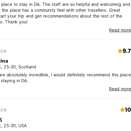
e place to stay in Dili. The staff are so helpful and welcoming and
n the place has a community feel with other travellers. Great
tart your trip and get recommendations about the rest of the
oo. Thank you!
Read more
9.7
 入住
lina
 25-30, Scotland
are absolutely incredible, I would definitely recommend this place
taying in Dili.
Read more
10
 入住
名
, 25-30, USA