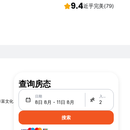
9.4
近乎完美
(79)
查询房态
日期
入住人数
丰富文化
搜索