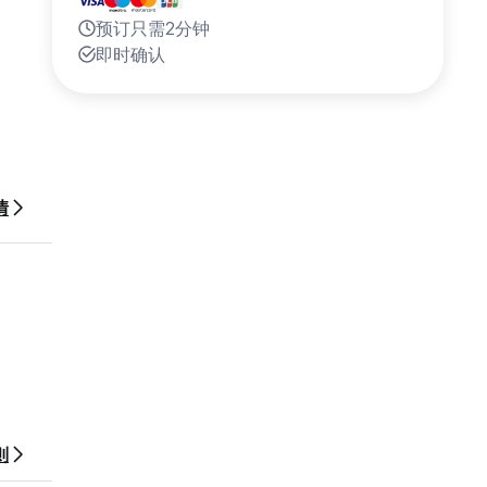
预订只需2分钟
即时确认
情
则