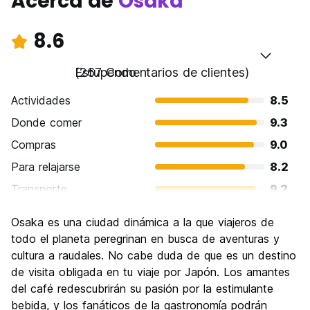
Acerca de
Osaka
8.6
Estupendo
(267 Comentarios de clientes)
Actividades
8.5
Donde comer
9.3
Compras
9.0
Para relajarse
8.2
Transporte
9.2
Visita de lugares de interés
8.4
Osaka es una ciudad dinámica a la que viajeros de
Cultura
8.4
todo el planeta peregrinan en busca de aventuras y
Fiesta
cultura a raudales. No cabe duda de que es un destino
8.5
de visita obligada en tu viaje por Japón. Los amantes
Calidad Precio
8.4
del café redescubrirán su pasión por la estimulante
bebida, y los fanáticos de la gastronomía podrán