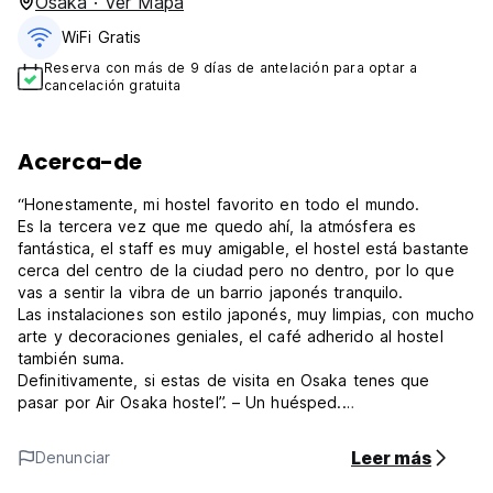
Osaka · Ver Mapa
WiFi Gratis
Reserva con más de 9 días de antelación para optar a
cancelación gratuita
Acerca-de
“Honestamente, mi hostel favorito en todo el mundo.
Es la tercera vez que me quedo ahí, la atmósfera es
fantástica, el staff es muy amigable, el hostel está bastante
cerca del centro de la ciudad pero no dentro, por lo que
vas a sentir la vibra de un barrio japonés tranquilo.
Las instalaciones son estilo japonés, muy limpias, con mucho
arte y decoraciones geniales, el café adherido al hostel
también suma.
Definitivamente, si estas de visita en Osaka tenes que
pasar por Air Osaka hostel”. – Un huésped.
*Para aquellos quiénes están aburridos del mismo hostel de
Leer más
Denunciar
“tipo hipster” y quieren disfrutar un espacio lleno de
muchos personajes.