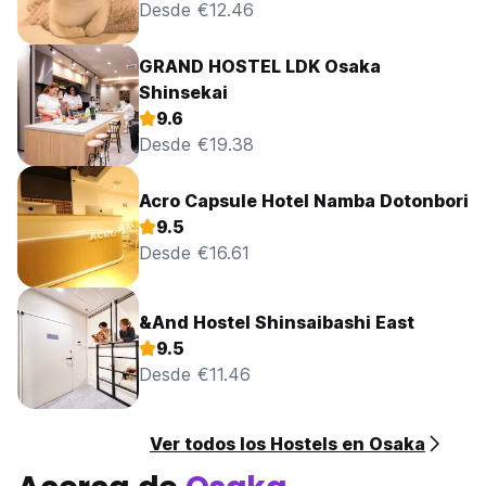
Desde €12.46
GRAND HOSTEL LDK Osaka
Shinsekai
9.6
Desde €19.38
Acro Capsule Hotel Namba Dotonbori
9.5
Desde €16.61
&And Hostel Shinsaibashi East
9.5
Desde €11.46
Ver todos los Hostels en Osaka