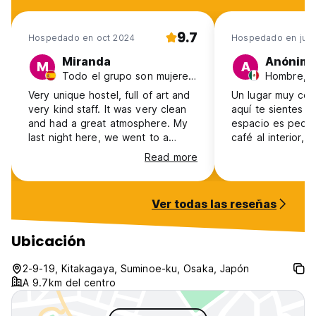
9.7
Hospedado en oct 2024
Hospedado en jul 
Miranda
Anónim
M
A
Todo el grupo son mujeres, 18-24, España
Hombre, 3
Very unique hostel, full of art and
Un lugar muy cóm
very kind staff. It was very clean
aquí te sientes c
and had a great atmosphere. My
espacio es peque
last night here, we went to a
café al interior,
karaoke, great way to say
junta para platic
Read more
goodbye
mayoría son staff 
muchos comentari
lugar antes de ir
Ver todas las reseñas
jaja. Esta muy ce
estacion de metr
mercado, a un Fa
Ubicación
restaurantes loca
2-9-19, Kitakagaya, Suminoe-ku, Osaka, Japón
A 9.7km del centro