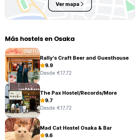
Ver mapa
Más hostels en Osaka
Rally's Craft Beer and Guesthouse
9.9
Desde €17.72
The Pax Hostel/Records/More
9.7
Desde €17.72
Mad Cat Hostel Osaka & Bar
9.6