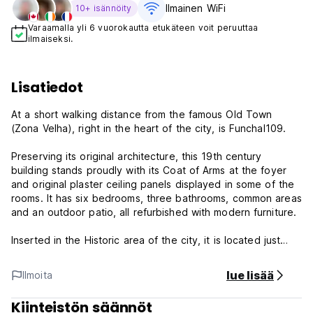
Ilmainen WiFi
10+ isännöity
Varaamalla yli 6 vuorokautta etukäteen voit peruuttaa
ilmaiseksi.
Lisatiedot
At a short walking distance from the famous Old Town
(Zona Velha), right in the heart of the city, is Funchal109.
Preserving its original architecture, this 19th century
building stands proudly with its Coat of Arms at the foyer
and original plaster ceiling panels displayed in some of the
rooms. It has six bedrooms, three bathrooms, common areas
and an outdoor patio, all refurbished with modern furniture.
Inserted in the Historic area of the city, it is located just
minutes away from the seaside and the newer city center,
as well as main points of interest such as Museums,
lue lisää
Ilmoita
Churches, Flower and Fish Market, the biggest Book Shop
in Europe (over 100,000 exposed books!) and souvenir
Kiinteistön säännöt
shops of exclusive Portuguese manufacture.