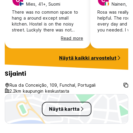
O
C
Mies, 41+, Suomi
Nainen, 25
There was no common space to
Rosa was really f
hang a around except small
helpful. The roo
kitchen. Hostel is on the noisy
every day and it
street. Luckyly there was not
you needed. I wou
much traffic on nights. Overall,
Read more
very Basic.
Näytä kaikki arvostelut
Sijainti
Rua da Conceição, 109, Funchal, Portugali
2.2km kaupungin keskustasta
Näytä kartta