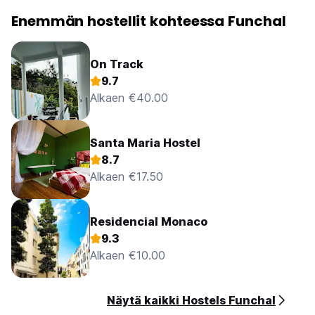
Enemmän hostellit kohteessa Funchal
On Track
9.7
Alkaen €40.00
Santa Maria Hostel
8.7
Alkaen €17.50
Residencial Monaco
9.3
Alkaen €10.00
Näytä kaikki Hostels Funchal