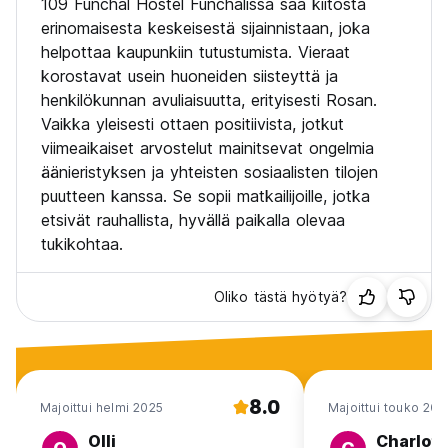
109 Funchal Hostel Funchalissa saa kiitosta
consent;
erinomaisesta keskeisestä sijainnistaan, joka
- No pets allowed;
helpottaa kaupunkiin tutustumista. Vieraat
- No curfew;
korostavat usein huoneiden siisteyttä ja
- Laundry Service at additional cost;
henkilökunnan avuliaisuutta, erityisesti Rosan.
- Extra Towels at additional cost;
- Failure to deliver padlock and/or key will result in
Vaikka yleisesti ottaen positiivista, jotkut
additional cost.
viimeaikaiset arvostelut mainitsevat ongelmia
äänieristyksen ja yhteisten sosiaalisten tilojen
puutteen kanssa. Se sopii matkailijoille, jotka
etsivät rauhallista, hyvällä paikalla olevaa
tukikohtaa.
Oliko tästä hyötyä?
8.0
Majoittui helmi 2025
Majoittui touko 202
Olli
Charlott