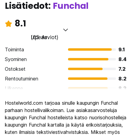
Lisätiedot:
Funchal
8.1
Upeaa
(65 Arviot)
Toiminta
9.1
Syominen
8.4
Ostokset
7.2
Rentoutuminen
8.2
Liikenne
8.3
Kiertoajelu
8.6
Hostelworld.com tarjoaa sinulle kaupungin Funchal
Kulttuuri
7.9
parhaan hostellivalikoiman. Lue asiakasarvosteluja
Yöelämä
kaupungin Funchal hostelleista katso nuorisohostelleja
6.7
kaupungin Funchal kartalla ja käytä erikoistarjouksia,
Rahanarvoinen
8.5
kuten ilmaisia tekstiviestivahvistuksia. Mikset myös