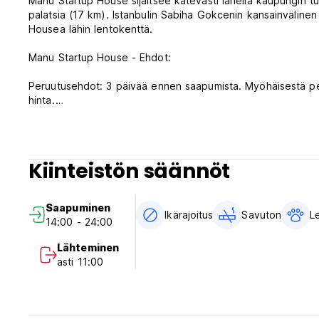
Manu Startup House sijaitsee kätevästi lähellä kaupungin 
palatsia (17 km). Istanbulin Sabiha Gokcenin kansainvälinen
Housea lähin lentokenttä.
Manu Startup House - Ehdot:
Peruutusehdot: 3 päivää ennen saapumista. Myöhäisestä pe
hinta.
Sisäänkirjautuminen klo 14.00-24.00.
Uloskirjautuminen ennen klo 10.00.
Kiinteistön säännöt
Maksu saapumisen yhteydessä vain käteisellä.
Verot sisältyvät
Saapuminen
Aamiainen ei sisälly hintaan.
Ikärajoitus
Savuton
L
14:00 - 24:00
Yleistä:
Lähteminen
Vastaanotto klo 9.00-24.00 .
asti 11:00
Ei ulkonaliikkumiskieltoa.
(Auto-translated from original language)