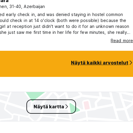
nara
nen, 31-40, Azerbaijan
ed early check in, and was denied staying in hostel common
I could check in at 14 o'clock (both were possible) because the
girl at reception just didn't want to do it for an unknown reason
she just saw me first time in her life for few minutes, she really
 I had a night flight and didn't sleep but was
Read more
go out and spend 5 hours in the city. Couldn't believe that
hrew me out because she didn't like how I look or whatever. Se
Näytä kaikki arvostelut
Näytä kartta