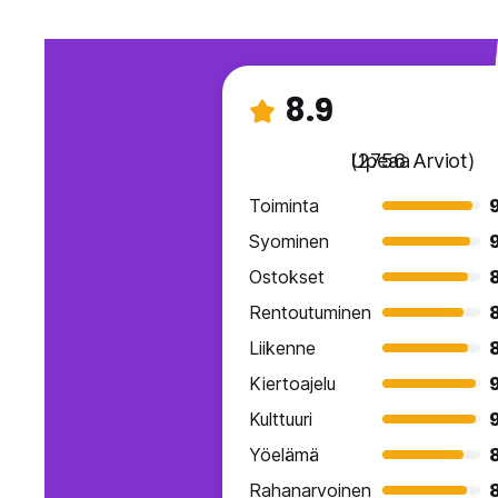
8.9
Upeaa
(2756 Arviot)
Toiminta
Syominen
Ostokset
Rentoutuminen
Liikenne
Kiertoajelu
Kulttuuri
Yöelämä
Rahanarvoinen