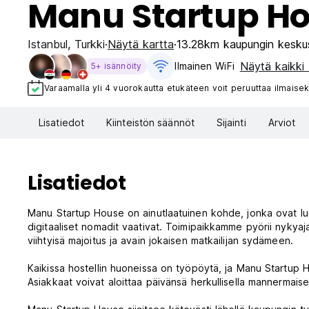
Manu Startup H
Istanbul
,
Turkki
Näytä kartta
13.28km kaupungin kesku
Näytä kaikki 
Ilmainen WiFi
5+ isännöity
Varaamalla yli 4 vuorokautta etukäteen voit peruuttaa ilmaisek
Lisatiedot
Kiinteistön säännöt
Sijainti
Arviot
Lisatiedot
Manu Startup House on ainutlaatuinen kohde, jonka ovat luon
digitaaliset nomadit vaativat. Toimipaikkamme pyörii nykyaja
viihtyisä majoitus ja avain jokaisen matkailijan sydämeen.
Kaikissa hostellin huoneissa on työpöytä, ja Manu Startup H
Asiakkaat voivat aloittaa päivänsä herkullisella mannermaisella