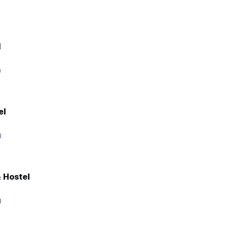
l
0
el
0
& Hostel
0