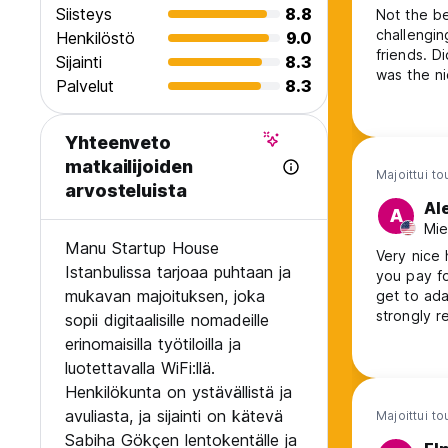
Siisteys
8.8
Not the be
challengin
Henkilöstö
9.0
friends. D
Sijainti
8.3
was the ni
Palvelut
8.3
Yhteenveto
matkailijoiden
Majoittui t
arvosteluista
Al
A
Mie
Manu Startup House
Very nice 
Istanbulissa tarjoaa puhtaan ja
you pay fo
mukavan majoituksen, joka
get to ada
strongly r
sopii digitaalisille nomadeille
two if you
erinomaisilla työtiloilla ja
person suit
luotettavalla WiFi:llä.
place!
Henkilökunta on ystävällistä ja
avuliasta, ja sijainti on kätevä
Majoittui t
Sabiha Gökçen lentokentälle ja