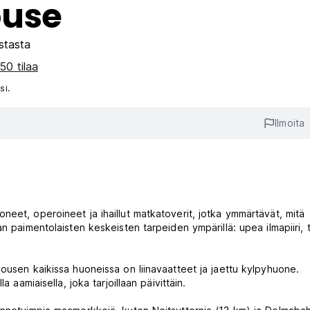
ouse
stasta
50 tilaa
si.
Ilmoita
eet, operoineet ja ihaillut matkatoverit, jotka ymmärtävät, mitä
n paimentolaisten keskeisten tarpeiden ympärillä: upea ilmapiiri, t
ousen kaikissa huoneissa on liinavaatteet ja jaettu kylpyhuone.
 aamiaisella, joka tarjoillaan päivittäin.