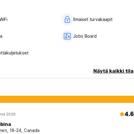
WiFi
Ilmaiset turvakaapit
la
Jobs Board
ttäkuljetukset
Näytä kaikki tila
4.6
einä 2026
bina
nen, 18-24, Canada