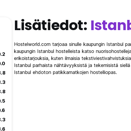
Lisätiedot:
Istan
Hostelworld.com tarjoaa sinulle kaupungin Istanbul pa
kaupungin Istanbul hostelleista katso nuorisohostellej
9.2
erikoistarjouksia, kuten ilmaisia tekstiviestivahvistuksi
9.0
Istanbul parhaista nähtävyyksistä ja tekemisistä siel
Istanbul ehdoton patikkamatkojen hostelliopas.
8.8
8.3
8.8
9.5
9.6
8.3
8.6