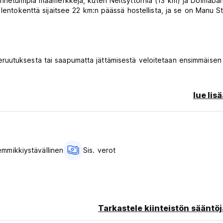
tunnetuimpia maamerkkejä, kuten Neitsyttornia (13 km) ja Dolmaba
 lentokenttä sijaitsee 22 km:n päässä hostellista, ja se on Manu S
ruutuksesta tai saapumatta jättämisestä veloitetaan ensimmäisen
lue lis
emmikkiystävällinen
Sis. verot
Tarkastele kiinteistön sääntöj