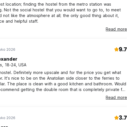
st location; finding the hostel from the metro station was
g. Not the social hostel that you would want to go to, to meet
id not like the atmosphere at all; the only good thing about it,
ce and helpful staff.
Read more
9.7
ouko 2026
exander
s, 18-24, USA
hostel. Definitely more upscale and for the price you get what
r. It's nice to be on the Anatolian side closer to the ferries to
lar. The place is clean with a good kitchen and bathroom. Would
ecommend getting the double room that is completely private for
 have a partner! Costs the same as two singles in the 8-10
Read more
e but feels luxury. They go fast so book it in advance. Great
3.7
ouko 2026