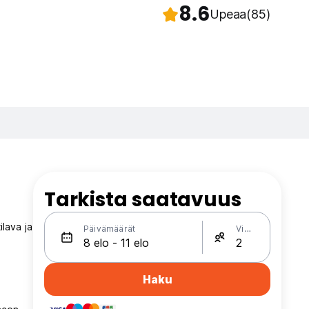
8.6
Upeaa
(85)
Tarkista saatavuus
ilava ja
Päivämäärät
Vieraat
Haku