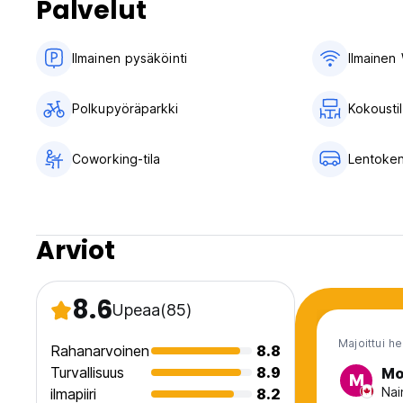
Palvelut
Ilmainen pysäköinti
Ilmainen 
Polkupyöräparkki
Kokousti
Coworking-tila
Lentoken
Arviot
8.6
Upeaa
(85)
Majoittui h
Rahanarvoinen
8.8
Turvallisuus
8.9
Mo
M
Nai
ilmapiiri
8.2