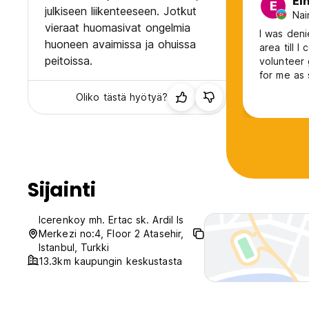
El
E
julkiseen liikenteeseen. Jotkut
Nai
vieraat huomasivat ongelmia
I was deni
huoneen avaimissa ja ohuissa
area till 
peitoissa.
volunteer 
for me as 
didn't want to check me in.
Oliko tästä hyötyä?
forced to 
someone t
Sijainti
Icerenkoy mh. Ertac sk. Ardil Is
Merkezi no:4, Floor 2 Atasehir,
Istanbul, Turkki
13.3km kaupungin keskustasta