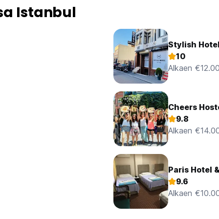
a Istanbul
Stylish Hote
10
Alkaen €12.0
Cheers Host
9.8
Alkaen €14.0
Paris Hotel 
9.6
Alkaen €10.0