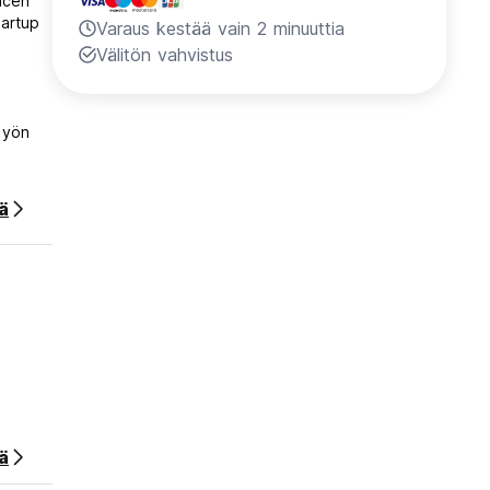
hcen
tartup
Varaus kestää vain 2 minuuttia
Välitön vahvistus
 yön
ää
ä