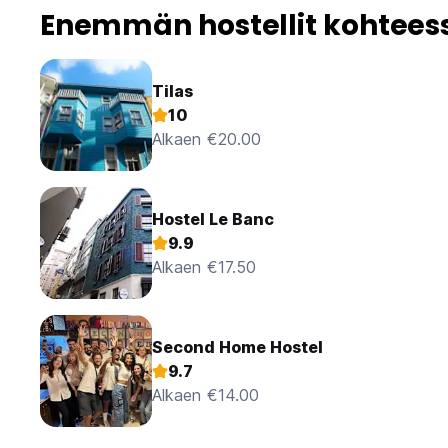
Enemmän hostellit kohteess
Tilas
10
Alkaen €20.00
Hostel Le Banc
9.9
Alkaen €17.50
Second Home Hostel
9.7
Alkaen €14.00