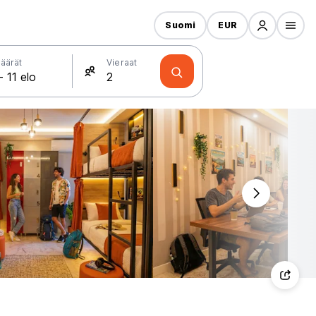
Suomi
EUR
äärät
Vieraat