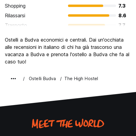
Shopping
7.3
Rilassarsi
8.6
Trasporto
7.7
Cosa visitare
8.1
Ostelli a Budva economici e centrali. Dai un'occhiata
Luoghi di interesse culturale
7.3
alle recensioni in italiano di chi ha già trascorso una
Festa / Vita notturna
vacanza a Budva e prenota l'ostello a Budva che fa al
8.5
caso tuo!
Qualita' Prezzo
8.0
Ostelli Budva
The High Hostel