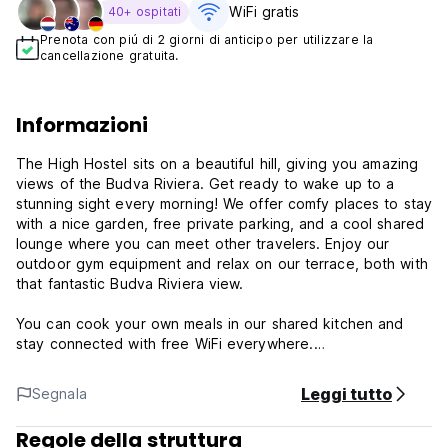
WiFi gratis
40+ ospitati
Prenota con piú di 2 giorni di anticipo per utilizzare la
cancellazione gratuita.
Informazioni
The High Hostel sits on a beautiful hill, giving you amazing
views of the Budva Riviera. Get ready to wake up to a
stunning sight every morning! We offer comfy places to stay
with a nice garden, free private parking, and a cool shared
lounge where you can meet other travelers. Enjoy our
outdoor gym equipment and relax on our terrace, both with
that fantastic Budva Riviera view.
You can cook your own meals in our shared kitchen and
stay connected with free WiFi everywhere.
Our location is perfect! We're in Budva, just a short walk
Leggi tutto
Segnala
(about 1.3 km) to Ricardova Glava Beach and Slovenska
Beach. Mogren Beach is also nearby (1.8 km), and Aqua
Regole della struttura
Park Budva is only 3.4 km away for some fun. Want to see