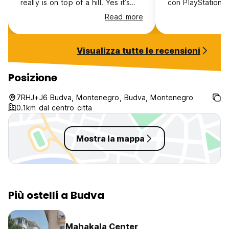
really is on top of a hill. Yes it’s
con PlayStation e 
that bad! I met good people
in gruppo.la vist
Read more
though, so my stay was nice. But I
spettacolare
had to take a taxi every time,
because it was really bad. Like
Visualizza tutte le recensioni
the fortress was so much below
us!
Posizione
7RHJ+J6 Budva, Montenegro, Budva, Montenegro
0.1km dal centro citta
Mostra la mappa
Più ostelli a Budva
Mahakala Center