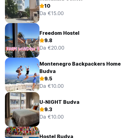
10
Da €15.00
Freedom Hostel
9.8
Da €20.00
Montenegro Backpackers Home
Budva
9.5
Da €10.00
U-NIGHT Budva
9.3
Da €10.00
Hostel Budva