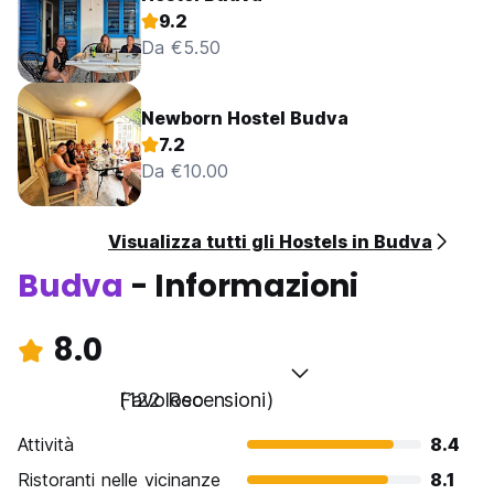
9.2
Da €5.50
Newborn Hostel Budva
7.2
Da €10.00
Visualizza tutti gli Hostels in Budva
Budva
- Informazioni
8.0
Favoloso
(122 Recensioni)
Attività
8.4
Ristoranti nelle vicinanze
8.1