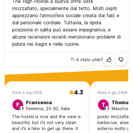
The High Hostel a Budva offre viste
mozzafiato, specialmente dal tetto. Molti ospiti
apprezzano l'atmosfera sociale creata dai falò e
dal personale cordiale. Tuttavia, la ripida
posizione in salita può essere impegnativa, e
alcune recensioni recenti menzionano problemi di
pulizia nei bagni e nelle cucine.
Ti è stato utile?
4.3
Stato a lug 2026
Stato a giu 2026
Francesca
Thomas
F
T
Femmina, 25-30, Italia
Maschio, 1
The hostel is nice and the view is
posto mozzafiato
beautiful, but it’s not very clean
barbecue, area c
and it’s a hike to get up there. It
esterno molto gro