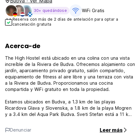
Budva · Ver Mapa
WiFi Gratis
30+ quedándose
Reserva con más de 2 días de antelación para optar a
cancelación gratuita
Acerca-de
The High Hostel está ubicado en una colina con una vista
increíble de la Riviera de Budva. Ofrecemos alojamiento con
jardín, aparcamiento privado gratuito, salón compartido,
equipamiento de fitness al aire libre y una terraza con vista
a la Riviera de Budva. Proporcionamos una cocina
compartida y WiFi gratuito en toda la propiedad.
Estamos ubicados en Budva, a 1.3 km de las playas
Ricardova Glava y Slovenska, a 1.8 km de la playa Mogren
y a 3.4 km del Aqua Park Budva. Sveti Stefan está a 11 km
y la Torre del Reloj de Kotor está a 22 km. El aeropuerto
más cercano es el de Tivat, a 17 km de nosotros, y
Leer más
Denunciar
ofrecemos un servicio de traslado al aeropuerto por un
costo adicional.