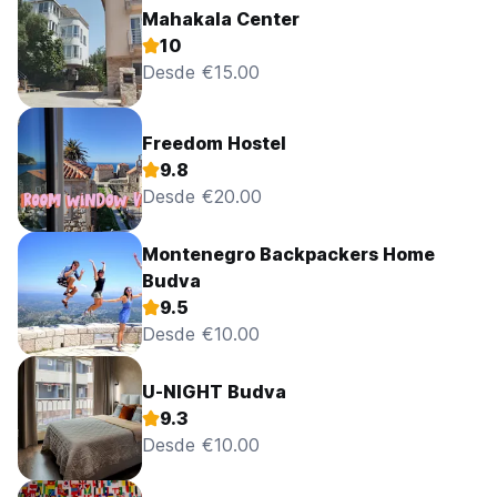
Mahakala Center
10
Desde €15.00
Freedom Hostel
9.8
Desde €20.00
Montenegro Backpackers Home
Budva
9.5
Desde €10.00
U-NIGHT Budva
9.3
Desde €10.00