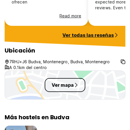
ofrecen
expected more d
reviews. Even t
received very wel
Read more
whole stay we fel
mid. The kitchen was EXTREMELY
dirty. I wouldn’t recommend this
Ver todas las reseñas
place. Greatest view we had of
the city though.
Ubicación
7RHJ+J6 Budva, Montenegro, Budva, Montenegro
A 0.1km del centro
Ver mapa
Más hostels en Budva