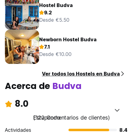
Hostel Budva
9.2
Desde €5.50
Newborn Hostel Budva
7.1
Desde €10.00
Ver todos los Hostels en Budva
Acerca de
Budva
8.0
Estupendo
(122 Comentarios de clientes)
Actividades
8.4