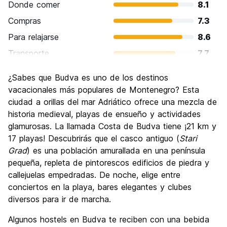
Donde comer
8.1
Compras
7.3
Para relajarse
8.6
Transporte
7.7
Visita de lugares de interés
8.1
¿Sabes que Budva es uno de los destinos
Cultura
7.3
vacacionales más populares de Montenegro? Esta
Fiesta
ciudad a orillas del mar Adriático ofrece una mezcla de
8.5
historia medieval, playas de ensueño y actividades
Calidad Precio
8.0
glamurosas. La llamada Costa de Budva tiene ¡21 km y
17 playas! Descubrirás que el casco antiguo (
Stari
Grad
) es una población amurallada en una península
pequeña, repleta de pintorescos edificios de piedra y
callejuelas empedradas. De noche, elige entre
conciertos en la playa, bares elegantes y clubes
diversos para ir de marcha.
Algunos hostels en Budva te reciben con una bebida