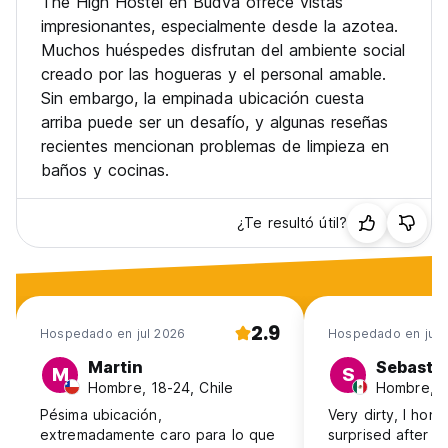
The High Hostel en Budva ofrece vistas
impresionantes, especialmente desde la azotea.
Muchos huéspedes disfrutan del ambiente social
creado por las hogueras y el personal amable.
Sin embargo, la empinada ubicación cuesta
arriba puede ser un desafío, y algunas reseñas
recientes mencionan problemas de limpieza en
baños y cocinas.
¿Te resultó útil?
2.9
Hospedado en jul 2026
Hospedado en jun
Martin
Sebasti
M
S
Hombre, 18-24, Chile
Hombre, 1
Pésima ubicación,
Very dirty, I hone
extremadamente caro para lo que
surprised after ar