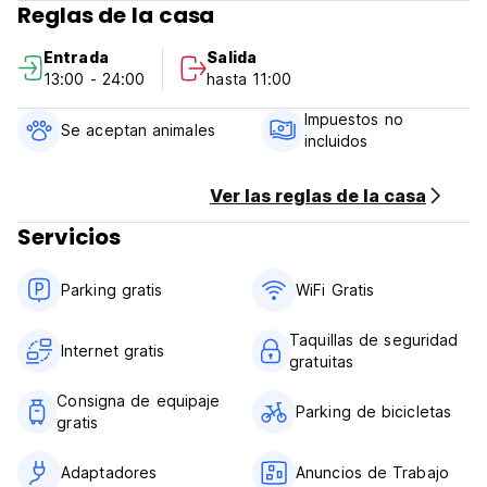
Reglas de la casa
Política y Condiciones del High Hostel:
Entrada
Salida
13:00 - 24:00
hasta 11:00
Política de cancelación: 1 día antes de la llegada. En caso
de una cancelación tardía o no presentarse, se le cobrará
Impuestos no
la primera noche de su estancia.
Se aceptan animales
incluidos
Registro de entrada desde las 12:00 hasta las 23:00
Salida antes de las 11:00
Ver las reglas de la casa
Servicios
Pago a la llegada en efectivo
Impuestos incluidos
Desayuno no incluido
Parking gratis
WiFi Gratis
General:
Taquillas de seguridad
Recepción 24 horas.
Internet gratis
gratuitas
Sin condiciones especiales.
Consigna de equipaje
Parking de bicicletas
gratis
Adaptadores
Anuncios de Trabajo