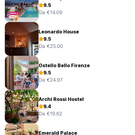
9.5
Da €14.09
Leonardo House
9.5
Da €25.00
Ostello Bello Firenze
9.5
Da €24.97
Archi Rossi Hostel
9.4
Da €19.62
Emerald Palace