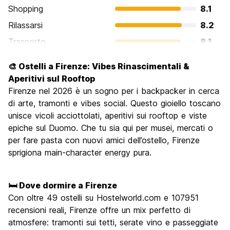
Shopping
8.1
Rilassarsi
8.2
Trasporto
8.1
Cosa visitare
9.3
🎨 Ostelli a Firenze: Vibes Rinascimentali &
Luoghi di interesse culturale
9.6
Aperitivi sul Rooftop
Festa / Vita notturna
Firenze nel 2026 è un sogno per i backpacker in cerca
7.4
di arte, tramonti e vibes social. Questo gioiello toscano
Qualita' Prezzo
7.7
unisce vicoli acciottolati, aperitivi sui rooftop e viste
epiche sul Duomo. Che tu sia qui per musei, mercati o
per fare pasta con nuovi amici dell’ostello, Firenze
sprigiona main-character energy pura.
🛏️ Dove dormire a Firenze
Con oltre 49 ostelli su Hostelworld.com e 107951
recensioni reali, Firenze offre un mix perfetto di
atmosfere: tramonti sui tetti, serate vino e passeggiate