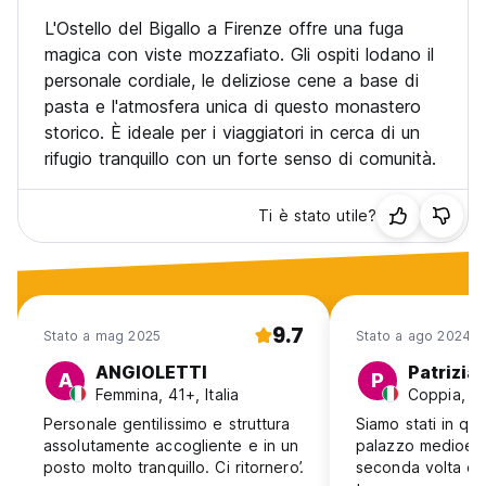
L'Ostello del Bigallo a Firenze offre una fuga
magica con viste mozzafiato. Gli ospiti lodano il
personale cordiale, le deliziose cene a base di
pasta e l'atmosfera unica di questo monastero
storico. È ideale per i viaggiatori in cerca di un
rifugio tranquillo con un forte senso di comunità.
Ti è stato utile?
9.7
Stato a mag 2025
Stato a ago 2024
ANGIOLETTI
Patrizia
A
P
Femmina, 41+, Italia
Coppia, 41+
Personale gentilissimo e struttura
Siamo stati in que
assolutamente accogliente e in un
palazzo medioeva
posto molto tranquillo. Ci ritornero’.
seconda volta e 