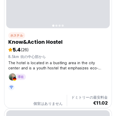
ホステル
Know&Action Hostel
5.4
(26)
8.5km 街の中心部から
The hotel is located in a bustling area in the city
center and is a youth hostel that emphasizes eco-
friendliness, stylish design, and social experiences. Its
滞在
exterior is uniquely eye-catching, while the interior
boasts a minimalist and modern style, brimming...
ドミトリーの最安料金
€11.02
個室はありません