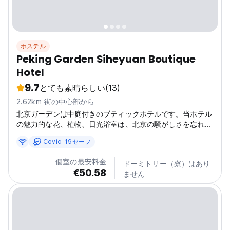
ホステル
Peking Garden Siheyuan Boutique
Hotel
9.7
とても素晴らしい
(13)
2.62km 街の中心部から
北京ガーデンは中庭付きのブティックホテルです。当ホテル
の魅力的な花、植物、日光浴室は、北京の騒がしさを忘れさ
せてくれることでしょう。北京ガーデンはまさに北京の憩い
Covid-19セーフ
の家です。 古い中庭を改築した北京ガーデンは何百年も残
る伝統的なスタイルとなっています。6部屋のみですのでお
個室の最安料金
ドーミトリー（寮）はあり
客様のご要望すべてにお応えできます。温色の客室は居心地
€50.58
ません
の良いムードを創り出します。共用スペースと中庭では快適
にリラックスでき、当ホテルのスタッフや他のお客様とだん
らんを楽しむことができます。 北京の中心地「西単」商業
街に位置する北京ガーデンは、天安門広場、頤和園、南鑼鼓
巷など、主要な観光地へのアクセスも大変便利です。