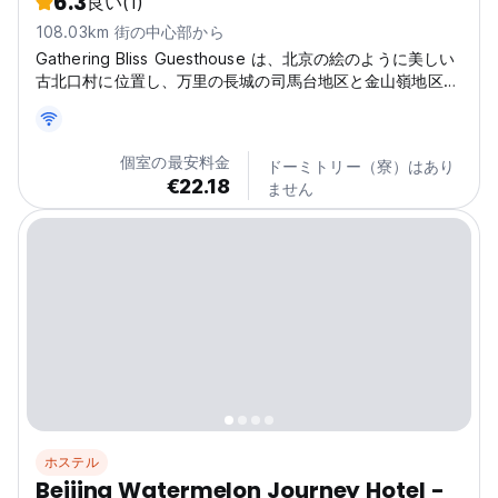
6.3
良い
(1)
108.03km 街の中心部から
Gathering Bliss Guesthouse は、北京の絵のように美しい
古北口村に位置し、万里の長城の司馬台地区と金山嶺地区か
らわずか数分の静かな環境に、設備の整った 8 室の客室を
提供しています。
個室の最安料金
ドーミトリー（寮）はあり
€22.18
ません
ホステル
Beijing Watermelon Journey Hotel -