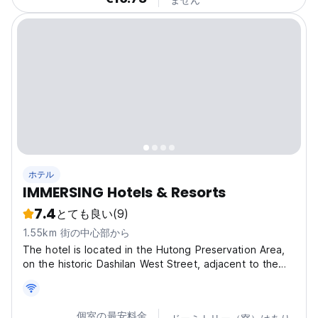
ホテル
IMMERSING Hotels & Resorts
7.4
とても良い
(9)
1.55km 街の中心部から
The hotel is located in the Hutong Preservation Area,
on the historic Dashilan West Street, adjacent to the
Dashilan Commercial Street. For those interested in
traditional Chinese crosstalk, you can visit the
Deyunshe on this street, along with century-old...
個室の最安料金