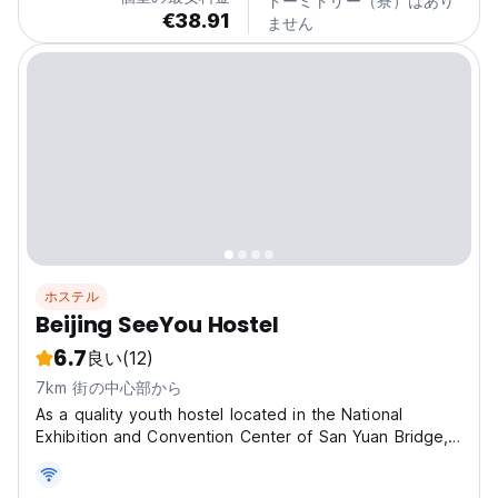
ドーミトリー（寮）はあり
€38.91
ません
ホステル
Beijing SeeYou Hostel
6.7
良い
(12)
7km 街の中心部から
As a quality youth hostel located in the National
Exhibition and Convention Center of San Yuan Bridge,
surrounded by large supermarkets, snacks and
restaurants, with a environment, adjacent to Wangjing,