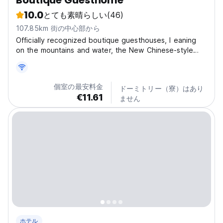
Boutique Guesthome
10.0
とても素晴らしい
(46)
107.85km 街の中心部から
Officially recognized boutique guesthouses, l eaning
on the mountains and water, the New Chinese-style
accommodation is located at the foot of the Wohushan
Great Wall, it is a 5-minute walk to the entrance to the
Great Wall； Only 800 meters away from the...
個室の最安料金
ドーミトリー（寮）はあり
€11.61
ません
ホテル