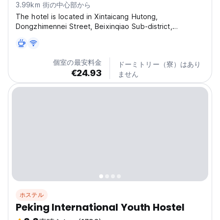
3.99km 街の中心部から
The hotel is located in Xintaicang Hutong,
Dongzhimennei Street, Beixinqiao Sub-district,
Dongcheng District, Beijing. Centered around a garden,
the guest rooms are arranged around it, forming a
modern courtyard with a charming artistic conception. It
個室の最安料金
ドーミトリー（寮）はあり
is...
€24.93
ません
ホステル
Peking International Youth Hostel