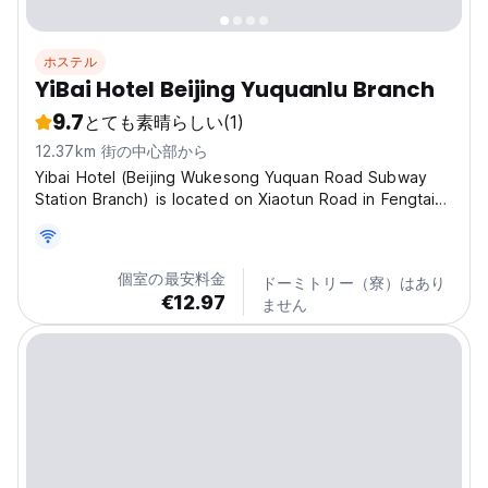
ホステル
YiBai Hotel Beijing Yuquanlu Branch
9.7
とても素晴らしい
(1)
12.37km 街の中心部から
Yibai Hotel (Beijing Wukesong Yuquan Road Subway
Station Branch) is located on Xiaotun Road in Fengtai
District, Beijing. It is an economy hotel that provides
cost-effective accommodation for business travelers
and tourist families. The hotel, with its superior...
個室の最安料金
ドーミトリー（寮）はあり
€12.97
ません