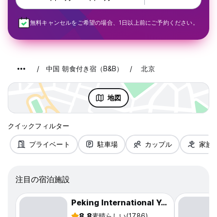
無料キャンセルをご希望の場合、1日以上前にご予約ください。
中国 朝食付き宿（B&B）
北京
地図
クイックフィルター
プライベート
駐車場
カップル
家族
注目の宿泊施設
Peking International Youth Hostel
8.8
素晴らしい
(1786)