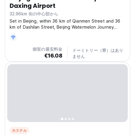
Daxing Airport
32.96km 街の中心部から
Set in Beijing, within 36 km of Qianmen Street and 36
km of Dashilan Street, Beijing Watermelon Journey
Hotel - Daxing Airport offers accommodation with a
garden and free WiFi as well as free private parking for
guests who drive. The property is located 37...
個室の最安料金
ドーミトリー（寮）はあり
€16.08
ません
ホステル