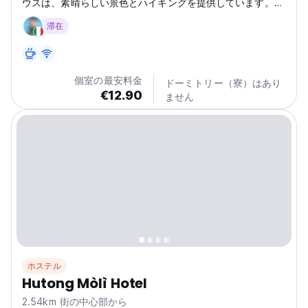
ウスは、素晴らしい景色とハイキングを提供しています。古
北口の社交的なホステルで、冒険と古代中国での新しい友達
滞在
を求める一人旅に最適です！ (Auto-translated from
original language)
個室の最安料金
ドーミトリー（寮）はあり
€12.90
ません
ホステル
Hutong Mòlì Hotel
2.54km 街の中心部から