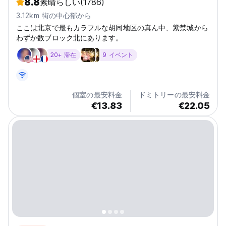
8.8
素晴らしい
(1786)
3.12km 街の中心部から
ここは北京で最もカラフルな胡同地区の真ん中、紫禁城から
わずか数ブロック北にあります。
20+ 滞在
9 イベント
個室の最安料金
ドミトリーの最安料金
€13.83
€22.05