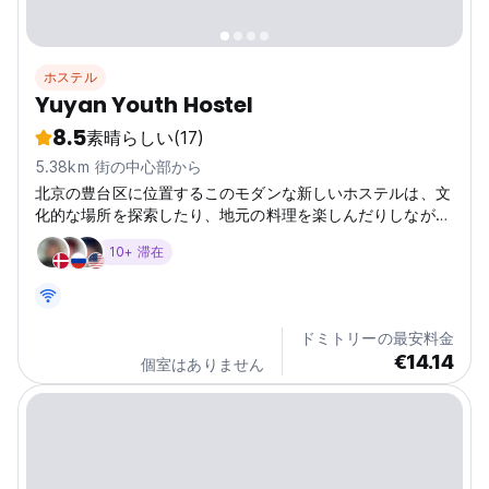
ホステル
Yuyan Youth Hostel
8.5
素晴らしい
(17)
5.38km 街の中心部から
北京の豊台区に位置するこのモダンな新しいホステルは、文
化的な場所を探索したり、地元の料理を楽しんだりしなが
ら、他の旅行者と出会うのに最適です。(Auto-translated
10+ 滞在
from original language)
ドミトリーの最安料金
€14.14
個室はありません