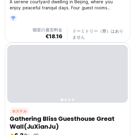
A serene courtyard dwelling in Beijing, where you
enjoy peaceful tranquil days. Four guest rooms
available, each accommodating 2 to 3 guests. Quiet
and pleasant surroundings, far away from hustle and
bustle. Fully furnished with complete amenities, every...
個室の最安料金
ドーミトリー（寮）はあり
€18.16
ません
ホステル
Gathering Bliss Guesthouse Great
Wall(JuXianJu)