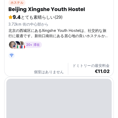
ホステル
Beijing Xingshe Youth Hostel
9.4
とても素晴らしい
(29)
3.72km 街の中心部から
北京の西城区にあるXingshe Youth Hostelは、社交的な旅
行に最適です。新街口南街にある居心地の良いホステルか
ら、史跡や活気ある市場を探索しましょう。（自動翻訳）
20+ 滞在
(Auto-translated from original language)
ドミトリーの最安料金
€11.02
個室はありません