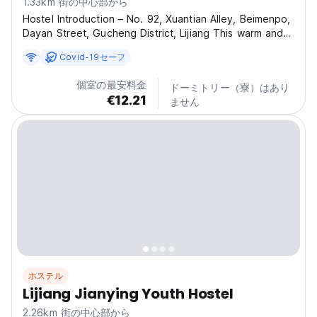
1.33km 街の中心部から
Hostel Introduction – No. 92, Xuantian Alley, Beimenpo,
Dayan Street, Gucheng District, Lijiang This warm and
charming hostel is located at No. 92, Xuantian Alley,
Covid-19セーフ
Beimenpo, Dayan Street, in the Gucheng District of
Lijiang, Yunnan Province. It is only a few...
個室の最安料金
ドーミトリー（寮）はあり
€12.21
ません
ホステル
Lijiang Jianying Youth Hostel
2.26km 街の中心部から