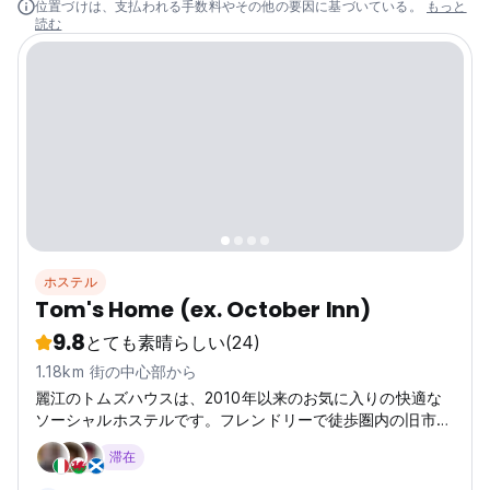
位置づけは、支払われる手数料やその他の要因に基づいている。
もっと
読む
ホステル
Tom's Home (ex. October Inn)
9.8
とても素晴らしい
(24)
1.18km 街の中心部から
麗江のトムズハウスは、2010年以来のお気に入りの快適な
ソーシャルホステルです。フレンドリーで徒歩圏内の旧市街
のスポットから、タイガーリーピングゴージのトレッキング
滞在
に最適です。 (Auto-translated from original language)