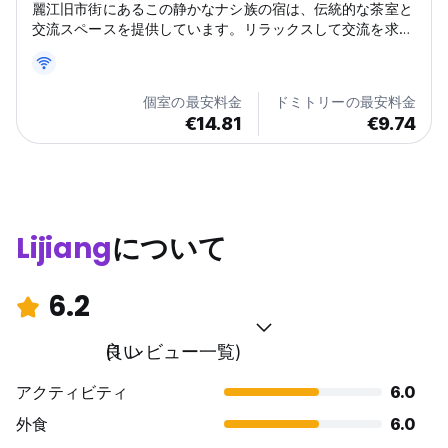
麗江旧市街にあるこの静かなナシ族の宿は、伝統的な茶室と
交流スペースを提供しています。リラックスして交流を求め
る一人旅にとって、麗江で最高のホステルの1つです。
(Auto-translated from original language)
個室の最安料金
ドミトリーの最安料金
€14.81
€9.74
Lijiang
について
6.2
良い
(1 レビュー一覧)
アクティビティ
6.0
外食
6.0