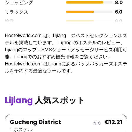
ショッピング
8.0
リラックス
6.0
輸送
6.0
観光
6.0
Hostelworld.com は、Lijiang のベストセレクションホス
文化
6.0
テルを掲載しています。 Lijiang のホステルのレビュー、
ナイトライフ
Lijiangのマップ、SMSショートメッセージサービス利用可
6.0
能。Lijiangでのおすすめ観光情報をご覧ください。
コストパフォーマンス
6.0
Hostelworld.com はLijiangにあるバックパッカーズホステ
ルを予約する最適なツールです。
Lijiang
人気スポット
Gucheng District
€12.21
から
1 ホステル