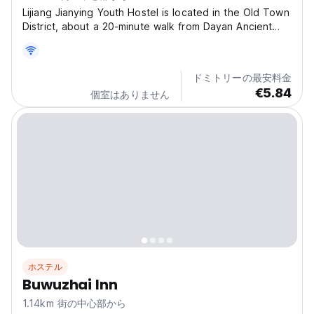
Lijiang Jianying Youth Hostel is located in the Old Town
District, about a 20-minute walk from Dayan Ancient
Town and around a 30-minute drive from Shuhe
Ancient Town. It’s also just a 10-minute walk to Xianghe
Commercial Plaza, which features a cinema,
ドミトリーの最安料金
supermarket,...
€5.84
個室はありません
ホステル
Buwuzhai Inn
1.14km 街の中心部から