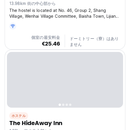
13.98km 街の中心部から
The hostel is located at No. 46, Group 2, Shang
Village, Wenhai Village Committee, Baisha Town, Lijiang.
It offers a peaceful and tranquil environment away from
the hustle and bustle of the city, surrounded by
picturesque scenery. This makes it an ideal
個室の最安料金
ドーミトリー（寮）はあり
destination...
€25.46
ません
ホステル
The HideAway Inn