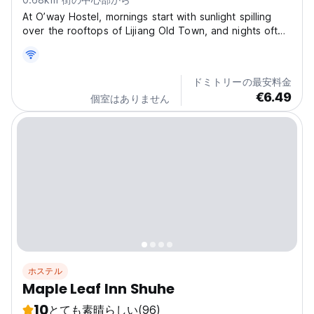
At O’way Hostel, mornings start with sunlight spilling
over the rooftops of Lijiang Old Town, and nights often
end with conversations and laughter around our tea
bar with travelers from all over the world. We’re just
300m from the Old Town entrance (3-minute...
ドミトリーの最安料金
€6.49
個室はありません
ホステル
Maple Leaf Inn Shuhe
10
とても素晴らしい
(96)