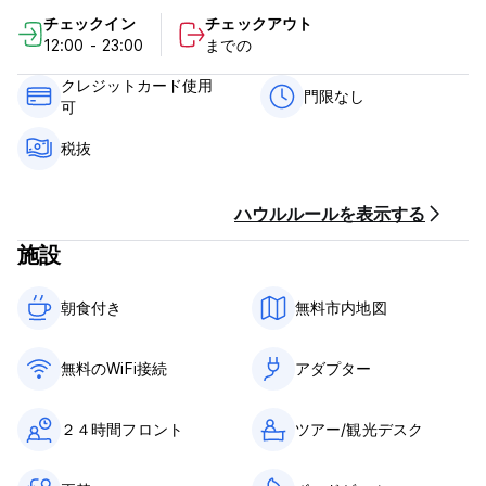
チェックイン
チェックアウト
Aldos Guest Houseから最寄りのコマンダンテFAPゲルマン・ア
12:00 - 23:00
までの
リアス・グラツィアーニ空港までは23kmで、有料空港シャトル
サービスを利用できます。
クレジットカード使用
門限なし
可
アルドス ゲスト ハウスのポリシーと条件:
税抜
キャンセルポリシー: 到着の72時間前まで。
チェックインは12時から。
ハウルルールを表示する
11:00前にチェックアウトしてください。
施設
到着時に現金、クレジットカードでお支払いください。
朝食付き‎
無料市内地図
税金は含まれていません
一般的な：
無料のWiFi接続
アダプター
門限はありません。
フロントは24時間対応です
滞在期間は最長14日間です。
２４時間フロント
ツアー/観光デスク
この施設ではクレジット カードの事前承認を行う場合がありま
す。 (Auto-translated from original language)