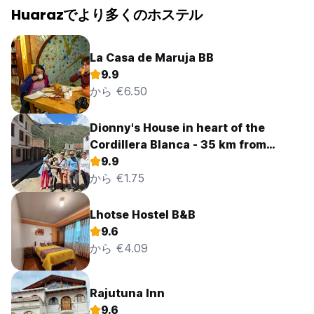
Huarazでより多くのホステル
La Casa de Maruja BB
9.9
から €6.50
Dionny's House in heart of the
Cordillera Blanca - 35 km from
Huaraz
9.9
から €1.75
Lhotse Hostel B&B
9.6
から €4.09
Rajutuna Inn
9.6