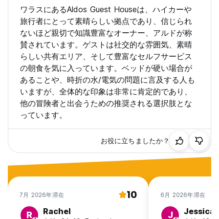
ワラスにあるAldos Guest Houseは、ハイカーや
旅行者にとって素晴らしい拠点であり、信じられ
ないほど親切で知識豊富なオーナー、アルドが称
賛されています。ゲストは社交的な雰囲気、素晴
らしい共有エリア、そして豊富なセルフサービス
の朝食を気に入っています。ベッドが硬い場合が
あることや、時折の水/電気の問題に言及する人も
いますが、全体的な印象は非常に肯定的であり、
他の冒険者と出会うための推奨される選択肢とな
っています。
お役に立ちましたか？
10
7月 2026年滞在
6月 2026年滞在
Rachel
Jessica
R
J