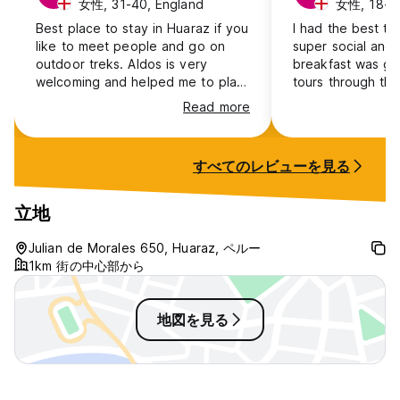
女性, 31-40, England
女性, 18-24
Best place to stay in Huaraz if you
I had the best ti
like to meet people and go on
super social and 
outdoor treks. Aldos is very
breakfast was gre
welcoming and helped me to plan
tours through th
my whole week of hikes,
were amazing - t
Read more
mountaineering and climbing. The
hostel is friendly and there are
always people to chat to and to
すべてのレビューを見る
plan trips with. Definitely
recommend!
立地
Julian de Morales 650, Huaraz, ペルー
1km 街の中心部から
地図を見る