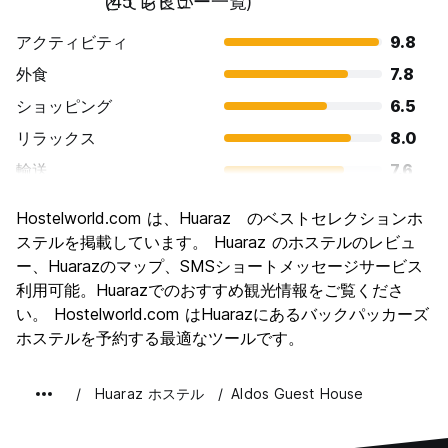
とても良い
(45 レビュー一覧)
アクティビティ
9.8
外食
7.8
ショッピング
6.5
リラックス
8.0
輸送
7.6
観光
8.8
Hostelworld.com は、Huaraz のベストセレクションホ
文化
7.5
ステルを掲載しています。 Huaraz のホステルのレビュ
ナイトライフ
ー、Huarazのマップ、SMSショートメッセージサービス
6.2
利用可能。Huarazでのおすすめ観光情報をご覧くださ
コストパフォーマンス
8.6
い。 Hostelworld.com はHuarazにあるバックパッカーズ
ホステルを予約する最適なツールです。
Huaraz ホステル
Aldos Guest House