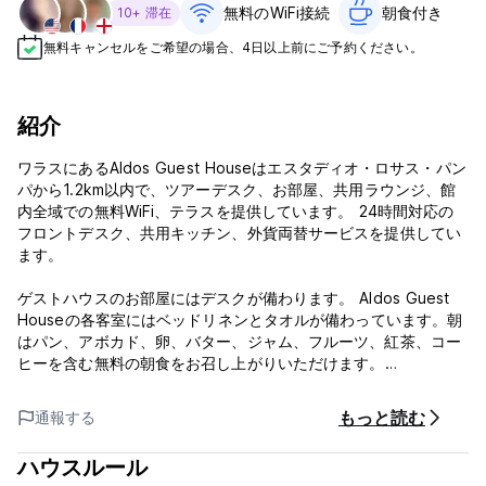
無料のWiFi接続
朝食付き‎
10+ 滞在
無料キャンセルをご希望の場合、4日以上前にご予約ください。
紹介
ワラスにあるAldos Guest Houseはエスタディオ・ロサス・パン
パから1.2km以内で、ツアーデスク、お部屋、共用ラウンジ、館
内全域での無料WiFi、テラスを提供しています。 24時間対応の
フロントデスク、共用キッチン、外貨両替サービスを提供してい
ます。
ゲストハウスのお部屋にはデスクが備わります。 Aldos Guest
Houseの各客室にはベッドリネンとタオルが備わっています。朝
はパン、アボカド、卵、バター、ジャム、フルーツ、紅茶、コー
ヒーを含む無料の朝食をお召し上がりいただけます。
テラスや共用ラウンジではビリヤード、ボードゲームを楽しんだ
もっと読む
通報する
り、映画を鑑賞したりできます。ツアー情報も提供しており、マ
テオ山、キャニオニング、アイスクライミング、ロッククライミ
ハウスルール
ングへのツアーを提供しています。