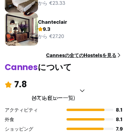
から €23.33
Chanteclair
9.3
から €27.20
Cannesの全てのHostelsを見る
Cannes
について
7.8
とても良い
(47 レビュー一覧)
アクティビティ
8.1
外食
8.1
ショッピング
7.9