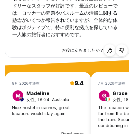
ドリーなスタッフが好評です。最近のレビューで
は、ロッカーの問題やバスルームの清掃に関する
懸念がいくつか報告されていますが、全体的な体
験はポジティブで、特に便利な拠点を探している
一人旅の旅行者におすすめです。
お役に立ちましたか？
9.4
8月 2026年滞在
7月 2026年滞在
Madeline
Grace
M
G
女性, 18-24, Australia
女性, 18-24
Nice hostel in cannes, great
The location was
location. would stay again
far from the beac
the train. Securi
conditioning in ever
problems however,
Read more