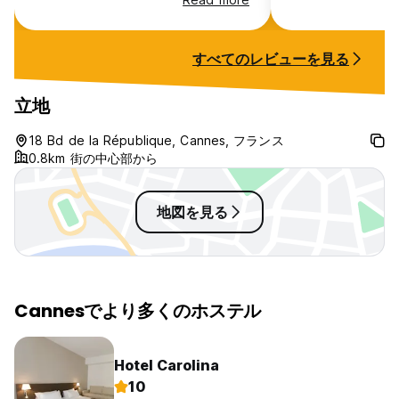
that there is a ba
there is no bar a
seats outside. My mattress was
すべてのレビューを見る
incredibly thin, 
I could feel the 
it and had a ver
立地
sleep. Only two toilet stalls per
floor, and the to
18 Bd de la République, Cannes, フランス
frequently empty. Lights in t
0.8km 街の中心部から
shower turn off c
地図を見る
Cannesでより多くのホステル
Hotel Carolina
10