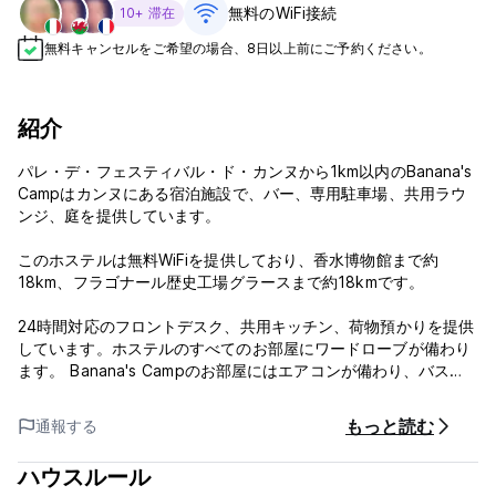
無料のWiFi接続
10+ 滞在
無料キャンセルをご希望の場合、8日以上前にご予約ください。
紹介
パレ・デ・フェスティバル・ド・カンヌから1km以内のBanana's
Campはカンヌにある宿泊施設で、バー、専用駐車場、共用ラウ
ンジ、庭を提供しています。
このホステルは無料WiFiを提供しており、香水博物館まで約
18km、フラゴナール歴史工場グラースまで約18kmです。
24時間対応のフロントデスク、共用キッチン、荷物預かりを提供
しています。ホステルのすべてのお部屋にワードローブが備わり
ます。 Banana's Campのお部屋にはエアコンが備わり、バスル
ームは共用です。テラスを提供する宿泊施設です。
もっと読む
通報する
バナナズ キャンプ - 利用規約:
ハウスルール
キャンセルポリシー：ご到着の7日前まで。キャンセルが遅れた