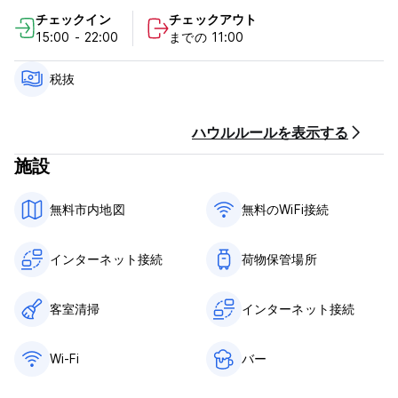
場合、またはノーショウの場合、宿泊料金総額がゲストのクレジ
チェックイン
チェックアウト
ットカードに請求されます。
15:00 - 22:00
までの 11:00
チェックインは15:00～24:00までとなります。
11:00前にチェックアウトしてください。
税抜
到着時に現金、クレジットカード、デビットカードでお支払いく
ださい。
ハウルルールを表示する
この施設では、到着前にカードの事前承認を行う場合がありま
施設
す。
市税は含まれておりません。
無料市内地図
無料のWiFi接続
朝食は含まれておりません。
一般的な：
インターネット接続
荷物保管場所
24時間受付。
門限はありません。
ペットの同伴は禁止です。 (Auto-translated from original
客室清掃
インターネット接続
language)
Wi-Fi
バー