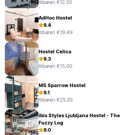
itibaren €12.50
AdHoc Hostel
9.4
itibaren €19.49
Hostel Celica
9.3
itibaren €15.00
MS Sparrow Hostel
9.1
itibaren €25.20
ibis Styles Ljubljana Hostel - The
Fuzzy Log
9.0