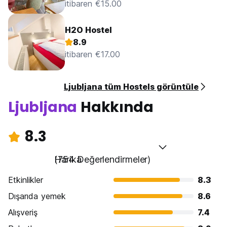
itibaren €15.00
H2O Hostel
8.9
itibaren €17.00
Ljubljana tüm Hostels görüntüle
Ljubljana
Hakkında
8.3
Harika
(754 Değerlendirmeler)
Etkinlikler
8.3
Dışarıda yemek
8.6
Alışveriş
7.4