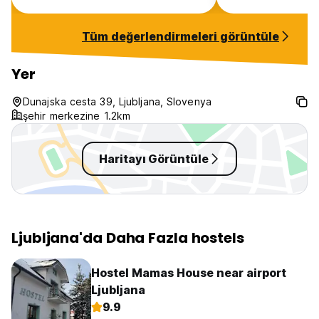
codes did not work, and more
he took it and sa
people would be banging on the
pay €100 or I’ll c
Tüm değerlendirmeleri görüntüle
door to be let in. Also there is no
you even though
human reception if you have
didn’t want to tal
issues or questions.
who was still the
Yer
also stole my favo
£200 jumper we g
Dunajska cesta 39, Ljubljana, Slovenya
then he put phot
şehir merkezine 1.2km
saying watch out 
worst place.
Haritayı Görüntüle
Ljubljana'da Daha Fazla hostels
Hostel Mamas House near airport
Ljubljana
9.9