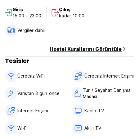
Giriş
Çıkış
Kabin Hosteli Politikaları ve Koşulları:
15:00 - 23:00
kadar 10:00
İptal politikası: Varıştan 72 saat önce. Geç iptal veya
Rezervasyonun Kullanılmaması durumunda konaklamanızın ilk
Vergiler dahil
gecesinin ücreti tahsil edilecektir.
Saat 15:00'ten itibaren giriş yapın
Hostel Kurallarını Görüntüle
Saat 11:00'den önce check-out yapın.
Tesisler
Ödeme varışta nakit olarak yapılır.
Ücretsiz WiFi
Ücretsiz Internet Erişimi
Vergiler dahil.
Kahvaltı dahil değildir.
Tur / Seyahat Danışma
Varıştan 3 gün önce
Masası
Resepsiyonumuz yok.
Evcil hayvanlara izin verilmemektedir.
Sokağa çıkma yasağı yok.
Internet Erişimi
Kablo TV
18 yaş altı müşteri kabul etmiyoruz.
Sigara içilmez. (Auto-translated from original language)
Wi-Fi
Akıllı TV