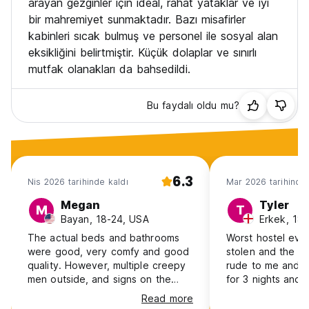
arayan gezginler için ideal, rahat yataklar ve iyi
bir mahremiyet sunmaktadır. Bazı misafirler
kabinleri sıcak bulmuş ve personel ile sosyal alan
eksikliğini belirtmiştir. Küçük dolaplar ve sınırlı
mutfak olanakları da bahsedildi.
Bu faydalı oldu mu?
6.3
Nis 2026 tarihinde kaldı
Mar 2026 tarihinde 
Megan
Tyler
M
T
Bayan, 18-24, USA
Erkek, 18-
The actual beds and bathrooms
Worst hostel ever
were good, very comfy and good
stolen and the st
quality. However, multiple creepy
rude to me and m
men outside, and signs on the
for 3 nights and 
door saying don’t let people in
the next morning
Read more
are a bit scary. Other people’s
hostel owner the