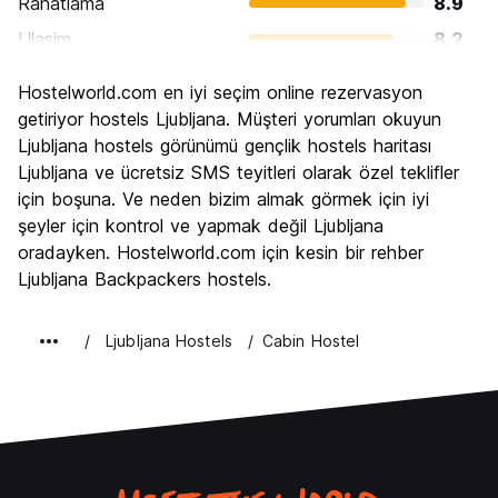
Rahatlama
8.9
Ulasim
8.2
Gezi
8.4
Hostelworld.com en iyi seçim online rezervasyon
Kültür
8.6
getiriyor hostels Ljubljana. Müşteri yorumları okuyun
Gece hayatı
Ljubljana hostels görünümü gençlik hostels haritası
7.7
Ljubljana ve ücretsiz SMS teyitleri olarak özel teklifler
Ekonomik
8.4
için boşuna. Ve neden bizim almak görmek için iyi
şeyler için kontrol ve yapmak değil Ljubljana
oradayken. Hostelworld.com için kesin bir rehber
Ljubljana Backpackers hostels.
Ljubljana Hostels
Cabin Hostel