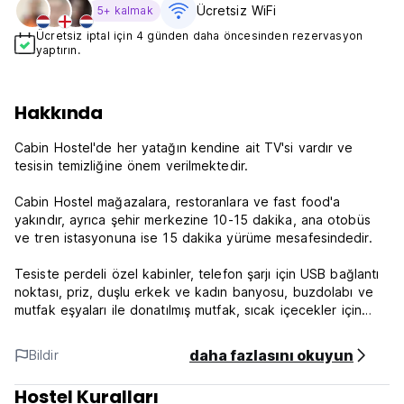
Ücretsiz WiFi
5+ kalmak
Ücretsiz iptal için 4 günden daha öncesinden rezervasyon
yaptırın.
Hakkında
Cabin Hostel'de her yatağın kendine ait TV'si vardır ve
tesisin temizliğine önem verilmektedir.
Cabin Hostel mağazalara, restoranlara ve fast food'a
yakındır, ayrıca şehir merkezine 10-15 dakika, ana otobüs
ve tren istasyonuna ise 15 dakika yürüme mesafesindedir.
Tesiste perdeli özel kabinler, telefon şarjı için USB bağlantı
noktası, priz, duşlu erkek ve kadın banyosu, buzdolabı ve
mutfak eşyaları ile donatılmış mutfak, sıcak içecekler için
otomat ve dolap kilitli ve telefon şarj cihazlı otomat
bulunmaktadır.
daha fazlasını okuyun
Bildir
Hostelin Konumu şehir merkezine giden ana yol üzerinde
Hostel Kuralları
mükemmeldir.