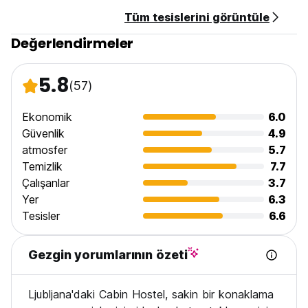
Tüm tesislerini görüntüle
Değerlendirmeler
5.8
(57)
Ekonomik
6.0
Güvenlik
4.9
atmosfer
5.7
Temizlik
7.7
Çalışanlar
3.7
Yer
6.3
Tesisler
6.6
Gezgin yorumlarının özeti
Ljubljana'daki Cabin Hostel, sakin bir konaklama