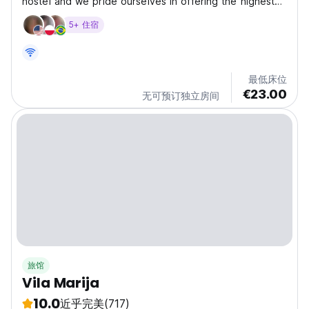
hostel and we pride ourselves in offering the highest
quality service and amenities. We prioritize your safety
5+ 住宿
and aim to keep our hostel at the very highest level of
accommodation. We prioritize cleanliness...
最低床位
€23.00
无可预订独立房间
旅馆
Vila Marija
10.0
近乎完美
(717)