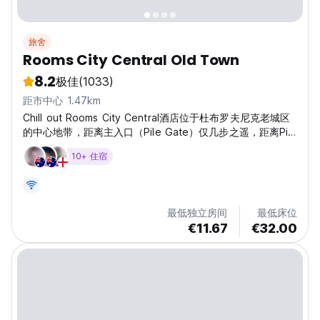
旅舍
Rooms City Central Old Town
8.2
极佳
(1033)
距市中心 1.47km
Chill out Rooms City Central酒店位于杜布罗夫尼克老城区
的中心地带，距离主入口（Pile Gate）仅几步之遥，距离Pile
Bay湾仅30m。 如果您正在寻找安全、放松的房产，我们就是
10+ 住宿
您的地址。对我们来说，让您感到舒适和安全非常重要。 客
房和公寓均位于私人财产内。我们提供带私人浴室的私人客
房。 我们地理位置优越，距离大海仅 30 m，距离海滩 100
m。我们的住宿位于杜布罗夫尼克市中心，价格相当实惠。 尽
最低独立房间
最低床位
管我们的客房位于老城区，但您将在空调良好的客房内享受愉
€11.67
€32.00
快的住宿体验，夜间不会受到道路噪音的影响，也不会受到其
他外部噪音的影响。这就是我们酒店的独特之处。...