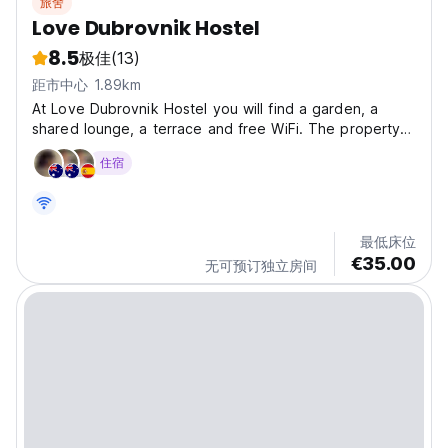
旅舍
Love Dubrovnik Hostel
8.5
极佳
(13)
距市中心 1.89km
At Love Dubrovnik Hostel you will find a garden, a
shared lounge, a terrace and free WiFi. The property is
6 minutes' drive from Banye Beach and 3 minutes' drive
住宿
from the Old Town. It is 30 seconds from the cable car
and airport limousine stop. Probably the...
最低床位
€35.00
无可预订独立房间