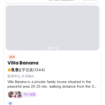
旅舍
Villa Banana
9.9
近乎完美
(1344)
距市中心 0.55km
Villa Banana is a private family house situated in the
peaceful area 20-25 min. walking distance from the Old
Town and it is the ideal choice for groups and families.
10+ 住宿
We have rooms with 2, 4 or 5 beds including double
rooms with balcony and magnificent view...