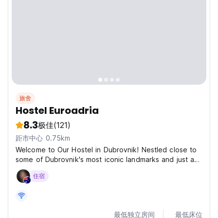
旅舍
Hostel Euroadria
8.3
极佳
(121)
距市中心 0.75km
Welcome to Our Hostel in Dubrovnik! Nestled close to
some of Dubrovnik's most iconic landmarks and just a
stone's throw from the main bus station, our hostel
住宿
offers a convenient and comfortable stay for travelers.
Whether you're here for the vibrant culture,...
最低独立房间
最低床位