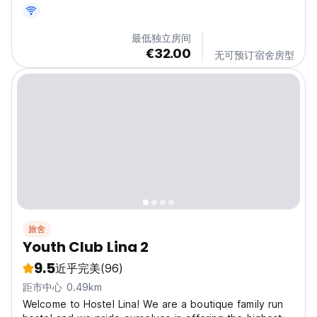
Standard twin or double bed room Shared bathroom...
最低独立房间
€32.00
无可预订宿舍房型
旅舍
Youth Club Lina 2
9.5
近乎完美
(96)
距市中心 0.49km
Welcome to Hostel Lina! We are a boutique family run