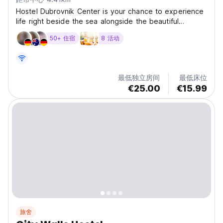
Hostel Dubrovnik Center is your chance to experience
life right beside the sea alongside the beautiful
Dalmatia Coastline in Dubrovnik. With our Hostel
50+ 住宿
8 活动
nestled right in front of the Adriatic Sea, there's
nothing greater than waking in the morning to crystal...
最低独立房间
最低床位
€25.00
€15.99
旅舍