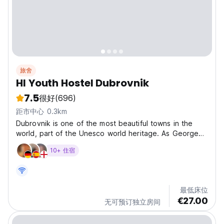
旅舍
HI Youth Hostel Dubrovnik
7.5
很好
(696)
距市中心 0.3km
Dubrovnik is one of the most beautiful towns in the
world, part of the Unesco world heritage. As George
Bernard Shaw said: 'Those who seek paradise on earth
10+ 住宿
should come to Dubrovnik.' HI Youth Hostel Dubrovnik
resides outside the Old Town. You get there after...
最低床位
€27.00
无可预订独立房间