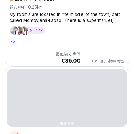
距市中心 0.25km
My room's are located in the middle of the town, part
called Montovjena-Lapad. There is a supermarket,
bank and post office nearby. It's just a 10 minutes walk
5+ 住宿
to the nice sand beach and a 15 minutes walk to the
old town. You can reach the public bus stop...
最低独立房间
€35.00
无可预订宿舍房型