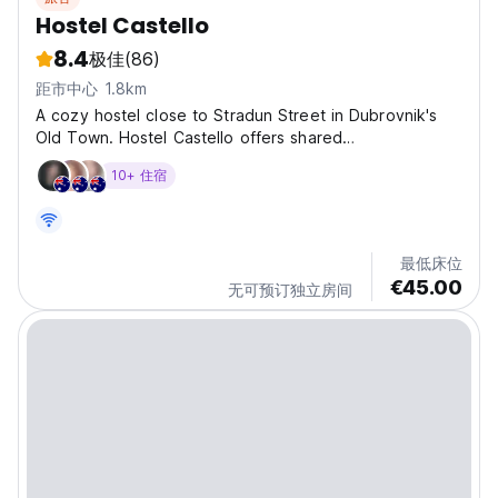
Hostel Castello
8.4
极佳
(86)
距市中心 1.8km
A cozy hostel close to Stradun Street in Dubrovnik's
Old Town. Hostel Castello offers shared
accommodation with bunk beds and a kitchenette
10+ 住宿
included. Located in the middle of Stradun street and
is near the famous Orlando's column landmark. The
hostel is best...
最低床位
€45.00
无可预订独立房间