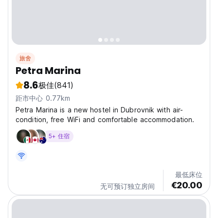
旅舍
Petra Marina
8.6
极佳
(841)
距市中心 0.77km
Petra Marina is a new hostel in Dubrovnik with air-
condition, free WiFi and comfortable accommodation.
5+ 住宿
最低床位
€20.00
无可预订独立房间