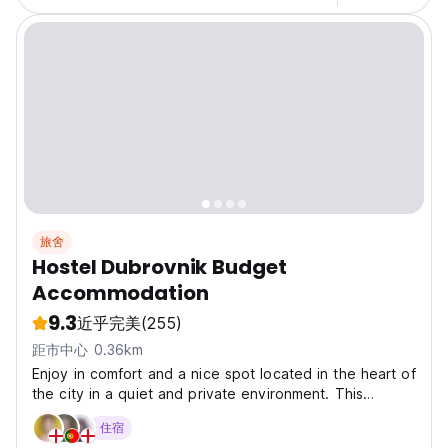
旅舍
Hostel Dubrovnik Budget
Accommodation
9.3
近乎完美
(255)
距市中心 0.36km
Enjoy in comfort and a nice spot located in the heart of
the city in a quiet and private environment. This
perfect place between the 0ld Town and City port is
住宿
easily accessible and make your stay as pleasant as