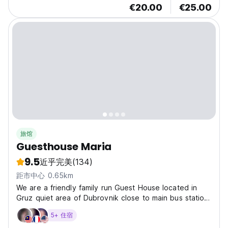
€20.00
€25.00
旅馆
Guesthouse Maria
9.5
近乎完美
(134)
距市中心 0.65km
We are a friendly family run Guest House located in
Gruz quiet area of Dubrovnik close to main bus station
and ferry port . We can offer you a simple, clean and
5+ 住宿
cheap accommodations. Accommodation Information