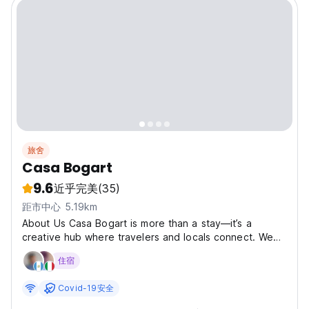
旅舍
Casa Bogart
9.6
近乎完美
(35)
距市中心 5.19km
About Us Casa Bogart is more than a stay—it’s a
creative hub where travelers and locals connect. We
offer private studios, rooms with ensuite bathrooms,
住宿
and a rooftop coworking lounge with city views. Join
Spanish classes, yoga, salsa, art workshops, or our...
Covid-19安全