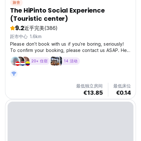
旅舍
The HiPinto Social Experience
(Touristic center)
9.2
近乎完美
(386)
距市中心 1.6km
Please don’t book with us if you’re boring, seriously!
To confirm your booking, please contact us ASAP. Hey
we're Mau and Maria, the managers of this Hostel and
20+ 住宿
14 活动
we set ourselves a mission to show the world how
amazing Bogota really is (trust us, you will...
最低独立房间
最低床位
€13.85
€0.14