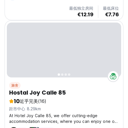
最低独立房间
最低床位
€12.19
€7.76
旅舍
Hostal Joy Calle 85
10
近乎完美
(16)
距市中心 8.29km
At Hotel Joy Calle 85, we offer cutting-edge
accommodation services, where you can enjoy one of
the most unique experiences in Bogotá, as we provide