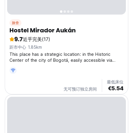
旅舍
Hostel Mirador Aukán
9.7
近乎完美
(17)
距市中心 1.85km
This place has a strategic location: in the Historic
Center of the city of Bogotá, easily accessible via
Avenida Circunvalar and Avenida Sexta or Comuneros.
In addition, around the hostel there is a park for free
recreation and the security provided by the...
最低床位
€5.54
无可预订独立房间