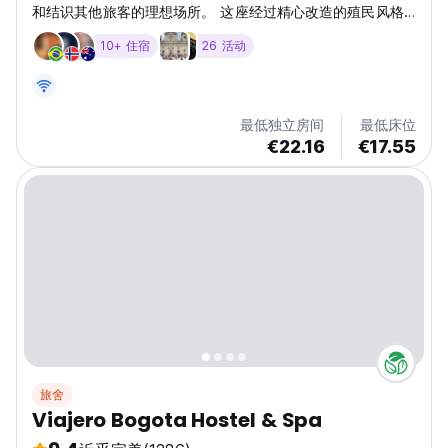
和结识其他旅客的理想场所。 这座经过精心改造的殖民风格
房屋靠近波哥大最有趣的景点、博物馆和夜生活场所，设有室
10+ 住宿
26 活动
外露台、带大屏幕电视、Netflix 和 DirectV 的休息室、酒吧
和餐厅、设备齐全的客用厨房、大型体育电视、WiFi 和互联
网终端， 24 小时热水、宿舍内带电源插座和许多挂钩的储物
柜、旅游信息、带羽绒被和阅读灯的大床、毛巾、免费行李寄
最低独立房间
最低床位
存、洗衣服务和许多社交活动。 (Auto-translated from
€22.16
€17.55
original language)
旅舍
Viajero Bogota Hostel & Spa