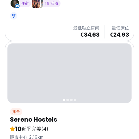
住宿
19 活动
capsule-style accommodation, adding a futuristic touch
to your stay in mixed-gender shared dormitories. Our...
最低独立房间
最低床位
€34.63
€24.93
旅舍
Sereno Hostels
10
近乎完美
(4)
距市中心 2.19km