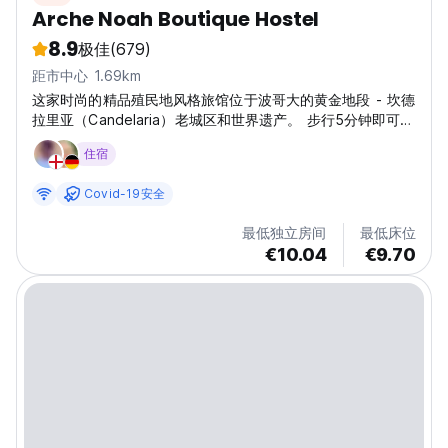
Arche Noah Boutique Hostel
8.9
极佳
(679)
距市中心 1.69km
这家时尚的精品殖民地风格旅馆位于波哥大的黄金地段 - 坎德
拉里亚（Candelaria）老城区和世界遗产。 步行5分钟即可到
达蒙塞拉特（Monserrate）和玻利瓦尔广场（Plaza
住宿
Bolivar）以及博物馆等著名旅游景点。 酒店门口还有数十家
餐馆和酒吧。 我们是一个宁静的绿洲，一个家外之家，并获
Covid-19安全
得夫妻，情侣和喜欢交际的独立旅行者们的高度评价。 来自
荷兰和英国的联合业主们广泛了解哥伦比亚各方面的知识，我
最低独立房间
最低床位
们将以您的母语对您的到来致以国际化的欢迎，并希望通过各
€10.04
€9.70
种庆典和活动来帮助您充分感受拥抱当地文化。 在诺亚方舟
（Arche...