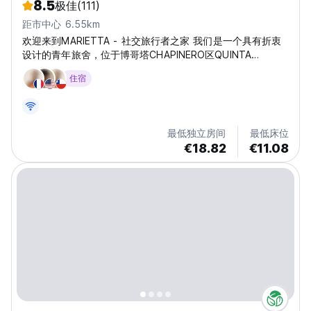
8.5
极佳
(111)
距市中心 6.55km
欢迎来到MARIETTA - 社交旅行者之家 我们是一个具有折衷
设计的青年旅舍，位于博哥塔CHAPINERO区QUINTA
CAMACHO街区的英国建筑风格的豪宅内，博哥塔最具活力和
住宿
动感的区域之一。 受到神秘和迷人社交旅行者精神的启发，
我们的目标是创造一个空间，逐渐接待那些拥有开放思想和喜
爱都市社交生活的人。这里是一个音乐、食物和饮品能够激发
你的感官，美好的回忆会伴随你回家。这里是你可以与他人一
最低独立房间
最低床位
起放松心灵，让你的感官在一天的城市探索后，随着社交氛围
€18.82
€11.08
的节奏引导你的地方。 以下是一些您可能希望了解的重要信
息。我们有舒适的房间，其中一些是带套间的私人房间，其他
是带共用卫生间的私人房间，我们也有舒适的宿舍。在我们的
主楼层，我们有一个社交区，您可以在庭院酒吧、客厅或我们
的共享厨房与其他人社交，当然还有我们的墨西哥餐厅
PASTORA...