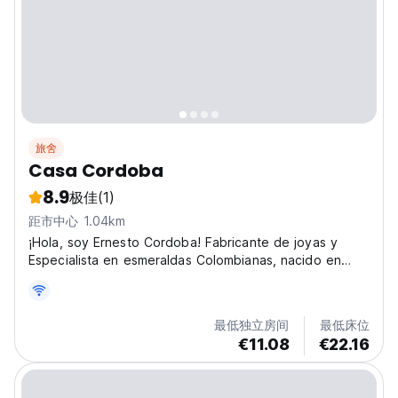
旅舍
Casa Cordoba
8.9
极佳
(1)
距市中心 1.04km
¡Hola, soy Ernesto Cordoba! Fabricante de joyas y
Especialista en esmeraldas Colombianas, nacido en
Bogotá Colombia, tierra de riquezas, minerales y gente
acogedora y estaré encantado de recibirte en Casa
Cordoba. El espacio ideal para hospedarse en una
最低独立房间
最低床位
casa...
€11.08
€22.16