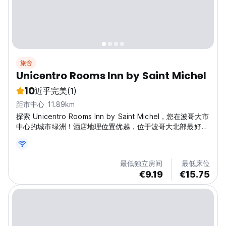
旅舍
Unicentro Rooms Inn by Saint Michel
10
近乎完美
(1)
距市中心 11.89km
探索 Unicentro Rooms Inn by Saint Michel，您在波哥大市
中心的城市绿洲！酒店地理位置优越，位于波哥大北部最好的
区域。我们的旅馆让您沉浸在城市充满活力的氛围中，距离
Unicentro（最具标志性的购物中心之一）、Usaquén、诊所
和金融区、T 区以及 93 公园仅几步之遥。想象一下一个现代
最低独立房间
最低床位
而温馨的空间，专为寻求真实体验的旅行者而设计。我们不仅
€9.19
€15.75
仅是一个睡觉的地方，更是一个与其他冒险家联系的聚会场
所。您可以选择我们美丽的私人房间和共用宿舍。准备好从当
地的角度探索波哥大，轻松前往博物馆、餐厅和热闹的夜生活
场所。在...