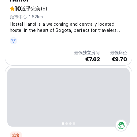
10
近乎完美
(9)
距市中心 1.62km
Hostal Hanoi is a welcoming and centrally located
hostel in the heart of Bogotá, perfect for travelers
eager to explore the cultural and historical richness of
Colombia’s capital. Situated just a short walk from major
landmarks like Plaza de Bolívar, the...
最低独立房间
最低床位
€7.62
€9.70
旅舍