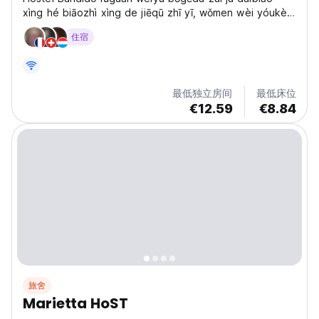
xìng hé biāozhì xìng de jiēqū zhī yī, wǒmen wèi yóukè
tígōngle yīgè bīnzhìrúguī de kōngjiān, kěyǐ jìnqíng
住宿
xiǎngshòu bìng jiéshì láizì shìjiè gèdì de gèng duō rén.
Wǒmen zǐxì kǎolǜle měi yīgè xìjié, ràng wǒmen...
最低独立房间
最低床位
€12.59
€8.84
旅舍
Marietta HoST