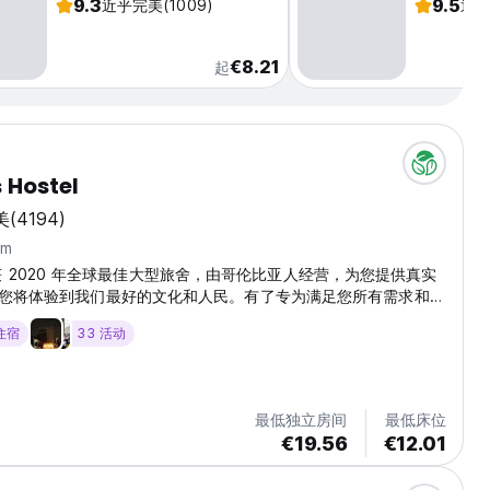
9.3
9.5
近乎完美
(1009)
近
€8.21
起
s Hostel
美
(4194)
km
os 荣获 2020 年全球最佳大型旅舍，由哥伦比亚人经营，为您提供真实
您将体验到我们最好的文化和人民。有了专为满足您所有需求和愿
，您将很难不身临其境。 在这两座建筑中，我们为您提供了可以
 住宿
33 活动
、玩耍、学习、锻炼、分享、梦想和启发的氛围。现代化的私人客
空间、会议室和时尚的休息室，总能满足您的心情和生活方式。多
屋顶游泳池、联合办公间、健身房、顶级厨房、咖啡厅、两个可欣
顶酒吧、有机花园、日光浴平台、西班牙语学校、萨尔萨学院、旅
最低独立房间
最低床位
人迹罕至的旅程、乒乓球桌、台球桌、迷你足球桌、PS4，以及大
€19.56
€12.01
个多元文化中心，您可以在这里提升您在我们国家的体验。...