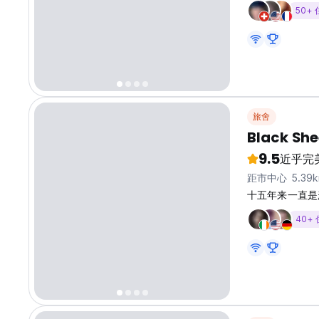
50+
旅舍
Black She
9.5
近乎完
距市中心 5.39
十五年来一直是麦德
40+