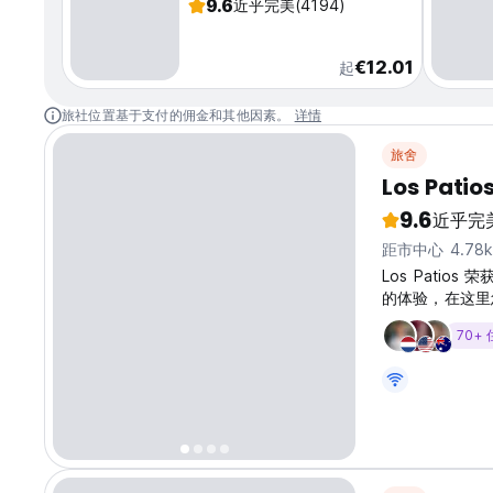
9.6
近乎完美
(4194)
€12.01
起
旅社位置基于支付的佣金和其他因素。
详情
旅舍
Los Patio
9.6
近乎完
距市中心 4.78
Los Pati
的体验，在这里
望而设计的设置
70+
自由创造、放松
房和宿舍、开放
个休闲婴儿床、
赏迷人景色的屋
游办公室，提供
量免费活动：一