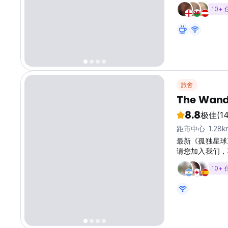
10+
旅舍
The Wand
8.8
极佳
(1
距市中心 1.28k
最新《孤独星球》
请您加入我们，
10+