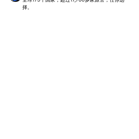
乎完美
(1495)
择。
€19.69
起