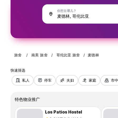
你想去哪儿？
旅舍
南美 旅舍
哥伦比亚 旅舍
麦德林
快速筛选
私人
停车
夫妇
家庭
市
特色物业推广
Los Patios Hostel