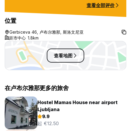
day). Kitchen lacked necessities
sleep in the midd
查看全部评价
such as cutting board/cutting
and the receptio
knifes. No common areas really,
had to leave and
so difficult to meet people. Area
hotel (no refund
位置
around the hostel not great but
asked). I was als
close to grocery stores.
my room at 5 am
Gerbiceva 46, 卢布尔雅那, 斯洛文尼亚
helpme get in Yo
距市中心 1.8km
bathroom with 12
expect a line in 
查看地图
在卢布尔雅那更多的旅舍
Hostel Mamas House near airport
Ljubljana
9.9
起 €12.50