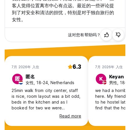
客人觉得位置离市中心有点远。最近的一些评论提
到了对安全和清洁的担忧，特别是对于独自旅行的
女性。
这对您有帮助吗？
6.3
7月 2026年 入住
7月 2026年 入住
匿名
Keyan
匿
K
女性, 18-24, Netherlands
男性, 18-2
25min walk from city center, staff
we had a horribl
is nice, room layout was a bit odd,
here. My friend 
beds in the kitchen and as I
to he hostel late 
booked for two we were
find that the hos
automatically moved to a double
my friends bed an
Read more
bed (when asked, we could only
another person.
move to single beds the next
friend was left w