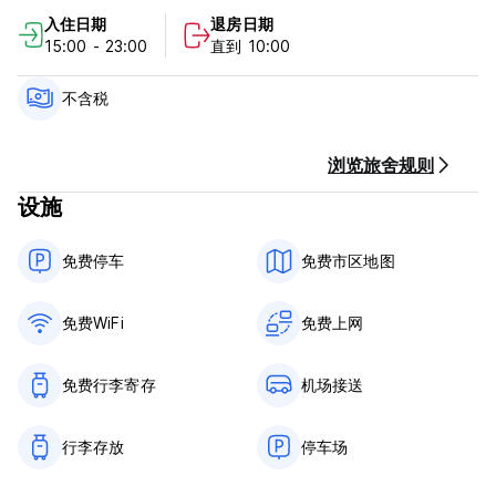
堂）和卢布尔雅尼察河。从那里您可以到达市中心，步行穿过市中
入住日期
退房日期
心的老城区，经过卢布尔雅尼察河沿岸的许多酒吧和餐馆。如果您
15:00 - 23:00
直到 10:00
愿意，您可以乘坐巴士前往市中心（只需几分钟的路程）。
特别优惠
不含税
- 免费停车位
- 每个房间都有无线网络
- 免费使用厨房（24/7）
浏览旅舍规则
- 洗衣机（每件衣物 10 欧元）
设施
- 行李寄存
- 租用自行车仅需 10 欧元/天，8 欧元/5 小时（旺季）
- 阳台
免费停车
免费市区地图
到达
我们的接待处工作时间为上午 8 点至晚上 11 点
免费WiFi
免费上网
我们也可以安排夜间入住，但您必须提前通知我们。如果您的抵达
有任何变化，也请告知我们。
免费行李寄存
机场接送
重要提示（确认抵达）
请告知我们您的预计抵达时间，并最迟在抵达当天下午 5 点之前确
行李存放
停车场
认您的预订。如果您不这样做，我们将取消您的预订。
旅游税