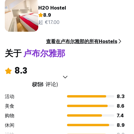
H2O Hostel
8.9
起 €17.00
查看在卢布尔雅那的所有Hostels
关于
卢布尔雅那
8.3
极佳
(754 评论)
活动
8.3
美食
8.6
购物
7.4
休闲
8.9