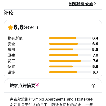
浏览所有 设施
房价不含旅游税（每人每晚 3.13 欧元）。
评论
重要信息
- 抵达后我们只接受现金，
- 仅可在入住（客人抵达旅舍）前1天免费取消预订。
6.6
好
(941)
- 请告知我们您的抵达时间，并最晚在抵达当天下午 5 点之前确认
您的预订。 (Auto-translated from original language)
物有所值
6.4
安全
6.9
氛围
5.8
卫生
7.0
员工
7.6
位置
5.6
设施
6.7
旅客点评摘要
卢布尔雅那的Simbol Apartments and Hostel拥有
友好且乐于助人的员工，附近有便利的超市。一些