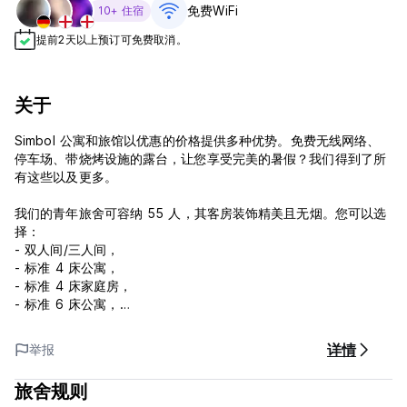
免费WiFi
10+ 住宿
提前2天以上预订可免费取消。
关于
Simbol 公寓和旅馆以优惠的价格提供多种优势。免费无线网络、
停车场、带烧烤设施的露台，让您享受完美的暑假？我们得到了所
有这些以及更多。
我们的青年旅舍可容纳 55 人，其客房装饰精美且无烟。您可以选
择：
- 双人间/三人间，
- 标准 4 床公寓，
- 标准 4 床家庭房，
- 标准 6 床公寓，
- 标准8床宿舍间。
详情
举报
地点
Simbol Hostel旅馆坐落在卢布尔雅那东南部一个安静且绿色的地
旅舍规则
区。悠闲步行 10 分钟即可到达镇中心老城区的起点（特尔诺沃教