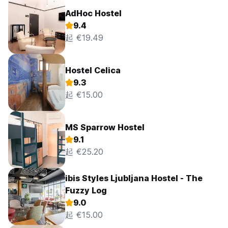
AdHoc Hostel
9.4
起 €19.49
Hostel Celica
9.3
起 €15.00
MS Sparrow Hostel
9.1
起 €25.20
ibis Styles Ljubljana Hostel - The
Fuzzy Log
9.0
起 €15.00