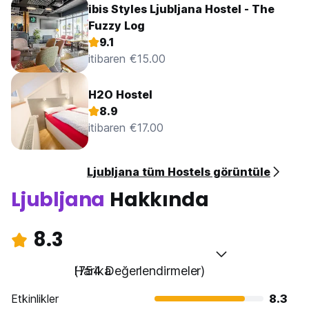
ibis Styles Ljubljana Hostel - The
Fuzzy Log
9.1
itibaren €15.00
H2O Hostel
8.9
itibaren €17.00
Ljubljana tüm Hostels görüntüle
Ljubljana
Hakkında
8.3
Harika
(754 Değerlendirmeler)
Etkinlikler
8.3