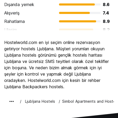
Dışarıda yemek
8.6
Alışveriş
7.4
Rahatlama
8.9
Ulasim
8.2
Gezi
8.4
Hostelworld.com en iyi seçim online rezervasyon
Kültür
8.6
getiriyor hostels Ljubljana. Müşteri yorumları okuyun
Gece hayatı
Ljubljana hostels görünümü gençlik hostels haritası
7.7
Ljubljana ve ücretsiz SMS teyitleri olarak özel teklifler
Ekonomik
8.4
için boşuna. Ve neden bizim almak görmek için iyi
şeyler için kontrol ve yapmak değil Ljubljana
oradayken. Hostelworld.com için kesin bir rehber
Ljubljana Backpackers hostels.
Ljubljana Hostels
Simbol Apartments and Hostel