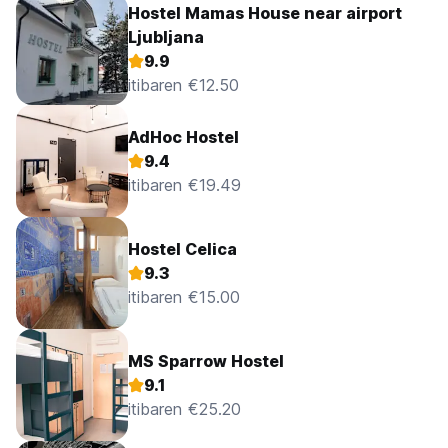
Hostel Mamas House near airport
Ljubljana
9.9
itibaren €12.50
AdHoc Hostel
9.4
itibaren €19.49
Hostel Celica
9.3
itibaren €15.00
MS Sparrow Hostel
9.1
itibaren €25.20