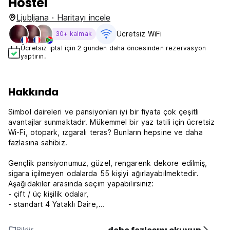
Hostel
Ljubljana · Haritayı incele
Ücretsiz WiFi
30+ kalmak
Ücretsiz iptal için 2 günden daha öncesinden rezervasyon
yaptırın.
Hakkında
Simbol daireleri ve pansiyonları iyi bir fiyata çok çeşitli
avantajlar sunmaktadır. Mükemmel bir yaz tatili için ücretsiz
Wi-Fi, otopark, ızgaralı teras? Bunların hepsine ve daha
fazlasına sahibiz.
Gençlik pansiyonumuz, güzel, rengarenk dekore edilmiş,
sigara içilmeyen odalarda 55 kişiyi ağırlayabilmektedir.
Aşağıdakiler arasında seçim yapabilirsiniz:
- çift / üç kişilik odalar,
- standart 4 Yataklı Daire,
- standart 4 Yataklı Aile Odası,
- standart 6 Yataklı Daire,
Bildir