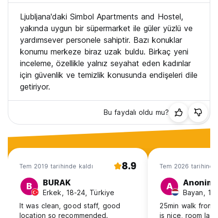
translated from original language)
Ljubljana'daki Simbol Apartments and Hostel,
yakında uygun bir süpermarket ile güler yüzlü ve
yardımsever personele sahiptir. Bazı konuklar
konumu merkeze biraz uzak buldu. Birkaç yeni
inceleme, özellikle yalnız seyahat eden kadınlar
için güvenlik ve temizlik konusunda endişeleri dile
getiriyor.
Bu faydalı oldu mu?
8.9
Tem 2019 tarihinde kaldı
Tem 2026 tarihinde
BURAK
Anonim
B
A
Erkek, 18-24, Türkiye
Bayan, 18
It was clean, good staff, good
25min walk from c
location so recommended.
is nice, room lay