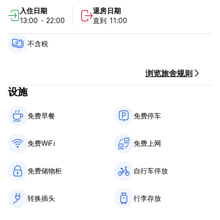
入住时间为 11:00 至 23:00。
入住日期
退房日期
13:00前退房。
13:00 - 22:00
直到 11:00
抵达时以现金、信用卡和借记卡付款 (+4%)。该酒店可能会在您抵
达前对您的信用卡进行预授权。
不含税
不含税 - 21.00%
包含早餐。
浏览旅舍规则
没有宵禁。
设施
我们不接受 18 岁以下的顾客。
宠物友好。私人房间里只有狗，额外收费 40 墨西哥比索。
仅在室外区域吸烟。
免费早餐‎
免费停车
免费WiFi
免费上网
免费储物柜
自行车停放
转换插头
行李存放