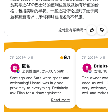
赏其靠近ADO巴士站的便利位置以及物有所值的价
格，包括美味的早餐。一些近期评论提到了蚊子问
题和翻新需求，床铺有时被描述为不舒服。
这对您有帮助吗？
9.1
7月 2026年 入住
7月 2026年 入住
匿名
Brigitte
匿
B
全男性团体, 25-30, South Africa
女性, 18-24
Santiago and Sara were great and
The owner was ve
welcoming! Hostel was in good
coco as well. He
proximity to everything. Definitely
very welcome, k
ask Elian for a drawing/sketch!
well and makes s
everything you ne
Read more
atmosphere, i lov
wish i could've s