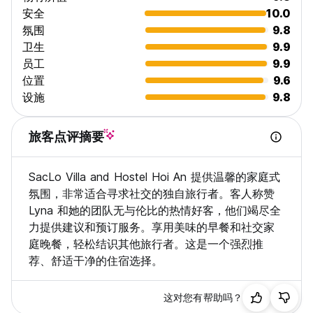
知我们。
安全
10.0
11:00前退房。
氛围
9.8
接待处： 24 小时开放。
卫生
9.9
税费不包括在内。抵达时需额外支付15%的费用。
员工
9.9
没有宵禁。
位置
9.6
适合儿童。
设施
9.8
禁止吸烟，设有指定吸烟区。
宠物友好（我们有两只狗）。
旅客点评摘要
对于团体预订，我们通常将宿舍房间分配在一起。但由于宿舍面积
的限制，可能会有例外。如果您的预订有特殊要求，请提前告知我
们。
SacLo Villa and Hostel Hoi An 提供温馨的家庭式
氛围，非常适合寻求社交的独自旅行者。客人称赞
快来入住我们酒店，体验会安的魔力，您将永远不想离开！
Lyna 和她的团队无与伦比的热情好客，他们竭尽全
我们期待您加入 SacLo 大家庭！ (Auto-translated from original
力提供建议和预订服务。享用美味的早餐和社交家
language)
庭晚餐，轻松结识其他旅行者。这是一个强烈推
荐、舒适干净的住宿选择。
这对您有帮助吗？