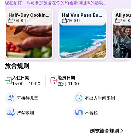
受大众喜爱的香蕉煎饼。我们定期举办家庭聚餐和郊游，这样宿舍
现在预订，即可参加旅舍在你的约会期间组织的活动。
里的每个人都可以互相了解。这些晚餐帮助结识了许多新的旅行伙
伴和终生的友谊。我们很乐意帮助您规划在会安和整个越南的任何
Half-Day Cooking Class- Basket Boat Tour
Hai Van Pass Easyrider Tour
活动。请随时联系我（Lyna），帮助您规划住宿期间的任何活动。
7日 8月
7日 8月
7日 8月
我们的设施：
内部旅行建议并帮助预订会安（以及整个越南）的活动
抵达时免费毛巾
免费WiFi
行李寄存
室外游泳池
旅舍规则
与所有客人共进家庭晚餐
自行车租赁
入住日期
退房日期
可供购买小吃和饮料
15:00 - 19:00
直到 11:00
安全、冷的饮用水，可补充您的水瓶（只需支付少量费用）
摩托车租赁
可接待儿童
有出入时间限制
岘港机场或火车站接机 350,000 VND
洗衣服务
免费早餐（上午 7:30-9:30）
严禁吸烟
不含税
会安活动：
烹饪之旅和课程（参观当地市场、乘坐椰子篮船并学习烹饪当地美
浏览旅舍规则
食）