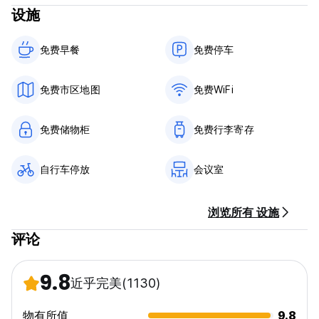
设施
Hai Van Pass 旅游（轻松骑行或自驾）
陶艺村徒步之旅
当地文化之旅（了解越南文化）
免费早餐‎
免费停车
免费参观蔬菜村（不含门票和自行车租赁费）
与我们的常驻拳击冠军 Linh 一起上拳击、自卫和功夫课程
咖啡品尝之旅
免费市区地图
免费WiFi
灯笼制作班
大理石山之旅
我的儿子保护区之旅
免费储物柜
免费行李寄存
金手桥（岘港）
占婆岛浮潜和潜水
自行车停放
会议室
免费越南语课程（基本旅行短语和问候语）
我还为您推荐了很多当地裁缝店、咖啡馆、餐馆和海滩景点，供您
浏览所有 设施
在住宿期间参观。
评论
条款和政策：
取消政策： 请至少在您预计抵达前 2 天通知我们。延迟取消或“未
9.8
近乎完美
(1130)
入住”将收取相当于您入住第一晚的费用。
入住时间为14:00至19:00。如果您计划在 19:00 之后抵达，请通
物有所值
9.8