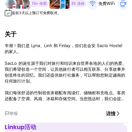
免费WiFi
10+ 住宿
20 活动
提前3天以上预订可免费取消。
关于
辛潮！我们是 Lyna、Linh 和 Finlay，你们在会安 Saclo Hostel
的家人。
SacLo 的诞生源于我们对旅行和结识来自世界各地的人们的热爱。
我们希望创造一个空间，让其他旅行者可以相互联系、分享故事并
创造终生的回忆。我们还提供旅行社服务，可以帮助您制定越南的
任何旅行计划。
我们每张舒适的竹制宿舍床都配有阅读灯、储物柜和充电点。客房
还配备了空调、风扇、冰箱和存储空间。当您抵达时，我们会提供
一条免费毛巾，供您在我们的套间浴室使用，浴室配有热水花洒淋
浴和强大的水压。我们还设有一个豪华游泳池来抵御温暖的天气，
详情
举报
整个旅舍均提供免费无线网络连接。
Linkup活动
为了开始新的一天，房价包含免费早餐，其中包括我们著名的、深