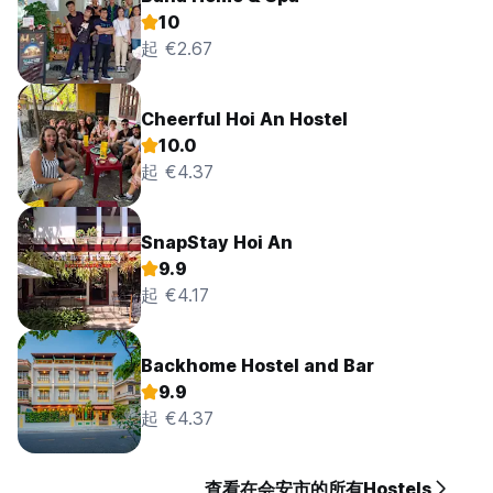
10
起 €2.67
Cheerful Hoi An Hostel
10.0
起 €4.37
SnapStay Hoi An
9.9
起 €4.17
Backhome Hostel and Bar
9.9
起 €4.37
查看在会安市的所有Hostels