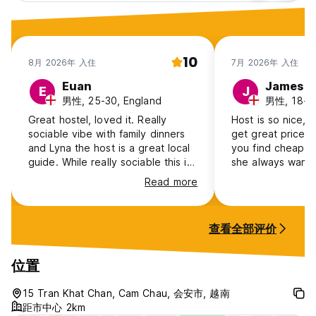
10
8月 2026年 入住
7月 2026年 入住
Euan
James
E
J
男性, 25-30, England
男性, 18-24
Great hostel, loved it. Really
Host is so nice, s
sociable vibe with family dinners
get great prices 
and Lyna the host is a great local
you find cheaper
guide. While really sociable this is
she always wants
not a party hostel, which was
help people who 
Read more
exactly what we were after. Would
that so many pe
love to come back.
extending longer
planned because i
查看全部评价
great atmospher
位置
15 Tran Khat Chan, Cam Chau, 会安市, 越南
距市中心 2km