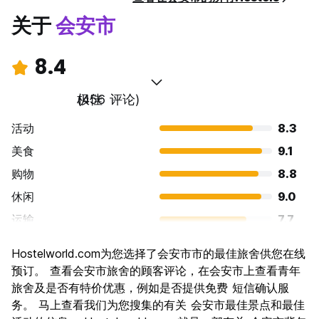
关于
会安市
8.4
极佳
(456 评论)
活动
8.3
美食
9.1
购物
8.8
休闲
9.0
运输
7.7
景点
8.4
Hostelworld.com为您选择了会安市市的最佳旅舍供您在线
文化
8.8
预订。 查看会安市旅舍的顾客评论，在会安市上查看青年
夜生活
旅舍及是否有特价优惠，例如是否提供免费 短信确认服
7.0
务。 马上查看我们为您搜集的有关 会安市最佳景点和最佳
物有所值
8.4