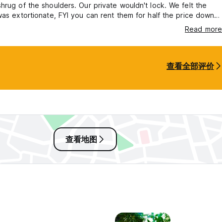
hrug of the shoulders. Our private wouldn't lock. We felt the
was extortionate, FYI you can rent them for half the price down
Not much atmosphere at the hostel.
Read more
查看全部评价
查看地图