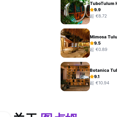
TuboTulum H
9.9
起 €8.72
Mimosa Tulu
9.5
起 €0.89
Botanica Tu
9.1
起 €10.94