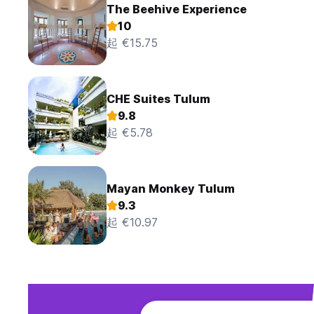
The Beehive Experience
10
起 €15.75
CHE Suites Tulum
9.8
起 €5.78
Mayan Monkey Tulum
9.3
起 €10.97