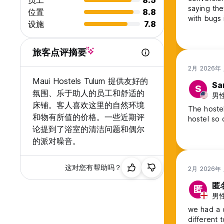
员工
8.5
saying th
位置
8.8
with bugs 
设施
7.8
our beds w
was only 
was still 
旅客点评摘要
was gross
2月 2026年
Maui Hostels Tulum 提供友好的
Sa
S
氛围、乐于助人的员工和舒适的
男性
床铺。客人喜欢这里的自然环境
The hoste
和物有所值的价格。一些近期评
hostel so
论提到了浴室的清洁问题和偶尔
的派对噪音。
这对您有帮助吗？
2月 2026年
匿
匿
男性,
we had a d
different 