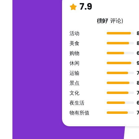
7.9
很好
(197 评论)
活动
美食
购物
休闲
运输
7
景点
文化
7
夜生活
物有所值
7