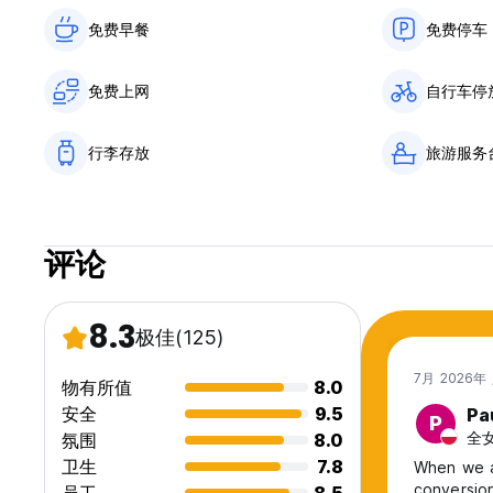
免费早餐‎
免费停车
免费上网
自行车停
行李存放
旅游服务
评论
8.3
极佳
(125)
7月 2026年
物有所值
8.0
安全
9.5
Pa
P
全女
氛围
8.0
卫生
7.8
When we a
conversio