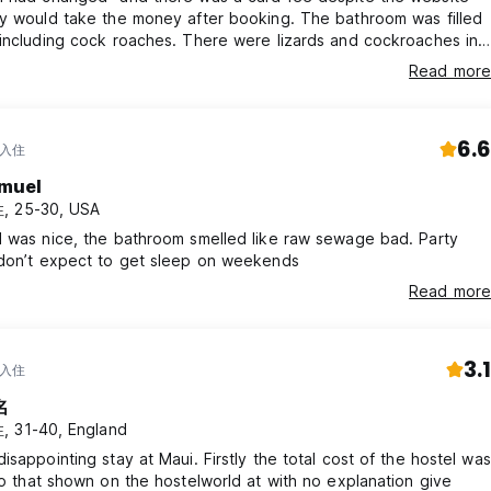
ey would take the money after booking. The bathroom was filled
including cock roaches. There were lizards and cockroaches in
hich the reception were not helpful about. The air conditioning
Read more
on for a few hours during the day and 10pm-8am so the room
uncomfortably warm and humid when trying to sleep. The pool
.
6.6
 入住
muel
, 25-30, USA
l was nice, the bathroom smelled like raw sewage bad. Party
 don’t expect to get sleep on weekends
Read more
3.1
 入住
名
 31-40, England
isappointing stay at Maui. Firstly the total cost of the hostel was
to that shown on the hostelworld at with no explanation give