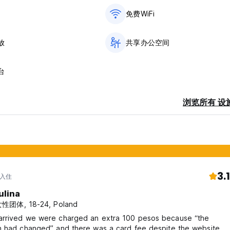
免费WiFi
放
共享办公空间
台
浏览所有 设
3.1
 入住
ulina
性团体, 18-24, Poland
rrived we were charged an extra 100 pesos because “the
n had changed” and there was a card fee despite the website