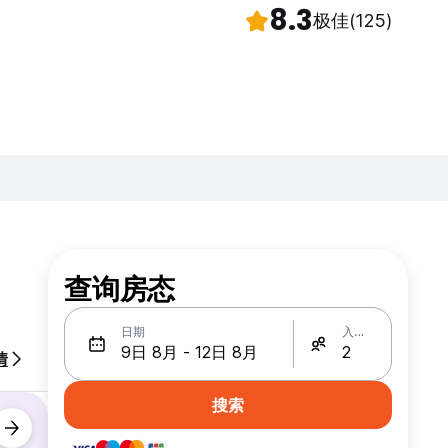
8.3
极佳
(125)
查询房态
日期
入住人数
情
搜索