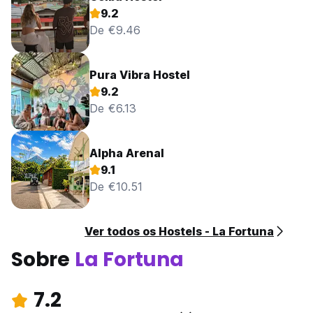
9.2
De €9.46
Pura Vibra Hostel
9.2
De €6.13
Alpha Arenal
9.1
De €10.51
Ver todos os Hostels - La Fortuna
Sobre
La Fortuna
7.2