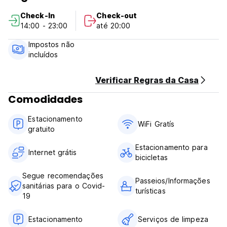
Política e Condições do Hostel Batzu:
Check-In
Check-out
14:00 - 23:00
até 20:00
Política de Cancelamento: 1 dia antes da chegada. Em caso
de cancelamento tardio ou No Show, será cobrada a
Impostos não
primeira noite da sua estadia.
incluídos
Check-in das 14h00 às 23h00
Check-out antes das 11h00
Verificar Regras da Casa
Comodidades
Pagamento na chegada em dinheiro, cartão de crédito e
débito
Estacionamento
Impostos não incluídos – 13%
WiFi Gratís
gratuito
Café da manhã não incluído
Estacionamento para
Em geral:
Internet grátis
bicicletas
Recepção até às 23h00
Sem toque de recolher
Segue recomendações
Não são permitidos animais (Auto-translated from original
Passeios/Informações
sanitárias para o Covid-
language)
turísticas
19
Estacionamento
Serviços de limpeza