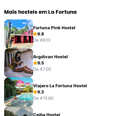
Mais hostels em La Fortuna
Fortuna Pink Hostel
9.8
De €6.13
Argdivan Hostel
9.5
De €7.00
Viajero La Fortuna Hostel
9.3
De €15.60
Ceiba Hostel