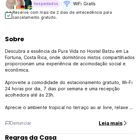
WiFi Gratís
hospedados
Reserve com mais de 2 dias de antecedência para
cancelamento gratuito.
Sobre
Descubra a essência da Pura Vida no Hostel Batzu em La
Fortuna, Costa Rica, onde dormitórios mistos compartilhados
proporcionam uma experiência de acomodação social e
econômica.
Aproveite a comodidade do estacionamento gratuito, Wi-Fi
24 horas por dia, 7 dias por semana e uma recepção
acolhedora até às 23h.
Aprecie o ambiente tropical no terraço ao ar livre, relaxe na
sala comum e refresque-se com o ar condicionado. As
comodidades adicionais incluem um frigorífico e um micro-
Leia mais
Denunciar
ondas, garantindo uma estadia confortável e memorável no
coração da aventura.
Regras da Casa