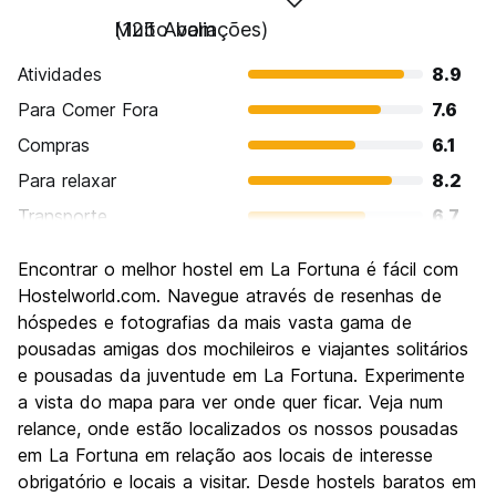
Muito bom
(125 Avaliações)
Atividades
8.9
Para Comer Fora
7.6
Compras
6.1
Para relaxar
8.2
Transporte
6.7
Turismo
8.3
Encontrar o melhor hostel em La Fortuna é fácil com
Cultura
6.3
Hostelworld.com. Navegue através de resenhas de
Festas / vida noturna
hóspedes e fotografias da mais vasta gama de
5.8
pousadas amigas dos mochileiros e viajantes solitários
Custo-beneficio
7.0
e pousadas da juventude em La Fortuna. Experimente
a vista do mapa para ver onde quer ficar. Veja num
relance, onde estão localizados os nossos pousadas
em La Fortuna em relação aos locais de interesse
obrigatório e locais a visitar. Desde hostels baratos em