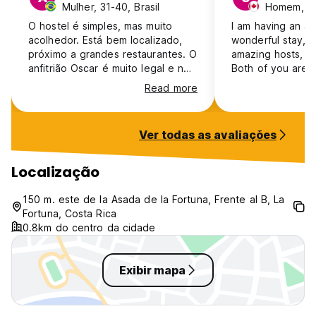
Mulher, 31-40, Brasil
Homem, 31
O hostel é simples, mas muito
​I am having an a
acolhedor. Está bem localizado,
wonderful stay, a
próximo a grandes restaurantes. O
amazing hosts, St
anfitrião Oscar é muito legal e nos
Both of you are in
ajudou demais! Sempre muito
welcoming, and a
Read more
simpático e dando dicas
help with a smile
grandiosas.
completely at hom
you both the abs
Ver todas as avaliações
luck with your bi
your painting wo
success, and may
Localização
renovations finis
beautifully. You 
150 m. este de la Asada de la Fortuna, Frente al B, La
best, and I wish 
Fortuna, Costa Rica
stream of wonder
0.8km do centro da cidade
fantastic, contin
Exibir mapa