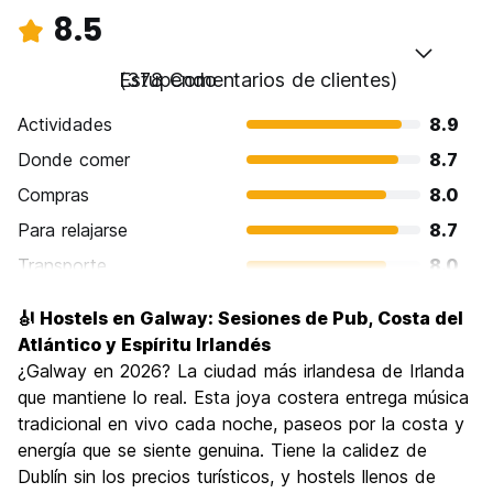
8.5
Estupendo
(378 Comentarios de clientes)
Actividades
8.9
Donde comer
8.7
Compras
8.0
Para relajarse
8.7
Transporte
8.0
Visita de lugares de interés
8.4
🎻 Hostels en Galway: Sesiones de Pub, Costa del
Cultura
8.6
Atlántico y Espíritu Irlandés
Fiesta
¿Galway en 2026? La ciudad más irlandesa de Irlanda
8.9
que mantiene lo real. Esta joya costera entrega música
Calidad Precio
8.0
tradicional en vivo cada noche, paseos por la costa y
energía que se siente genuina. Tiene la calidez de
Dublín sin los precios turísticos, y hostels llenos de