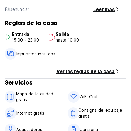
totalmente equipada, comedor y sala común. Una ventaja
añadida a nuestra ubicación es que se encuentra detrás de
Leer más
Denunciar
Galway 's principales arterias garantizando así una
confortable noche de sueño a todos nuestros huéspedes.
Reglas de la casa
Entrada
Salida
El albergue ofrece encantadora: amplia cocina totalmente
15:00 - 23:00
hasta 10:00
equipada, sala común con TV y videos sterio y un montón
de libros de lavandería duchas con agua caliente las
instalaciones de secado. Ofertas de billetes de viaje a la
Impuestos incluidos
isla de Aran El Burren y Connemara
Ver las reglas de la casa
Servicios
Mapa de la ciudad
WiFi Gratis
gratis
Consigna de equipaje
Internet gratis
gratis
Adaptadores
Consigna