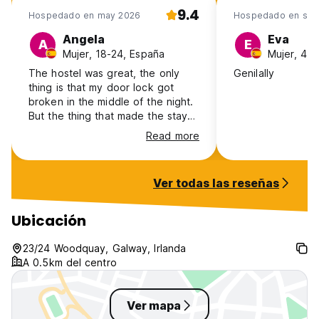
9.4
Hospedado en may 2026
Hospedado en sep
Angela
Eva
A
E
Mujer, 18-24, España
Mujer, 41+
The hostel was great, the only
Genilally
thing is that my door lock got
broken in the middle of the night.
But the thing that made the stay
more uncomfortable is that the
Read more
rooms are so hot from the
showers just in front of them and
the window is really small and can
Ver todas las reseñas
open just a bit. I will suggest
getting just windows that you can
open more, for ventilation of the
Ubicación
heat and humidity as well because
is four people in a room
23/24 Woodquay, Galway, Irlanda
A 0.5km del centro
Ver mapa