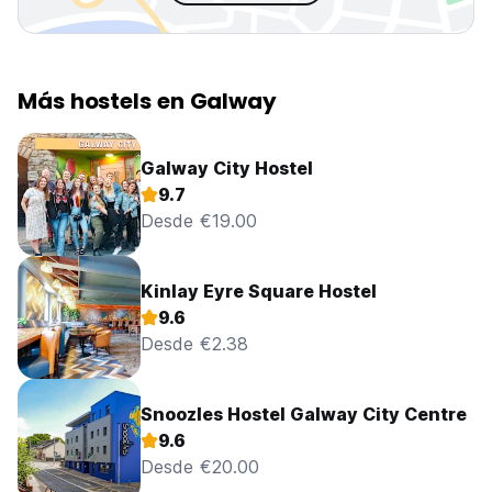
Más hostels en Galway
Galway City Hostel
9.7
Desde €19.00
Kinlay Eyre Square Hostel
9.6
Desde €2.38
Snoozles Hostel Galway City Centre
9.6
Desde €20.00