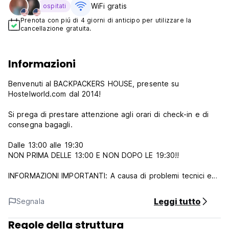
WiFi gratis
ospitati
Prenota con piú di 4 giorni di anticipo per utilizzare la
cancellazione gratuita.
Informazioni
Benvenuti al BACKPACKERS HOUSE, presente su
Hostelworld.com dal 2014!
Si prega di prestare attenzione agli orari di check-in e di
consegna bagagli.
Dalle 13:00 alle 19:30
NON PRIMA DELLE 13:00 E NON DOPO LE 19:30!!
INFORMAZIONI IMPORTANTI: A causa di problemi tecnici e
delle festività di agosto, che hanno reso il sistema POS non
disponibile, dal 4 al 19 agosto accetteremo il pagamento
Leggi tutto
Segnala
del soggiorno e della tassa di soggiorno SOLO in
CONTANTI.
Regole della struttura
Ci scusiamo con i nostri ospiti per l'inconveniente: è la prima