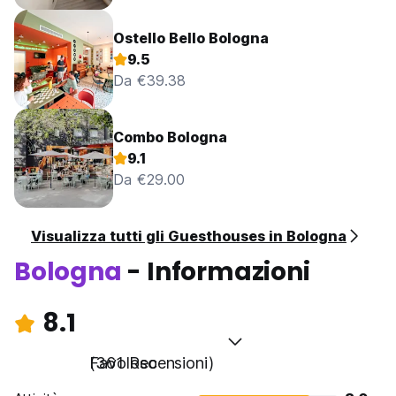
Ostello Bello Bologna
9.5
Da €39.38
Combo Bologna
9.1
Da €29.00
Visualizza tutti gli Guesthouses in Bologna
Bologna
- Informazioni
8.1
Favoloso
(361 Recensioni)