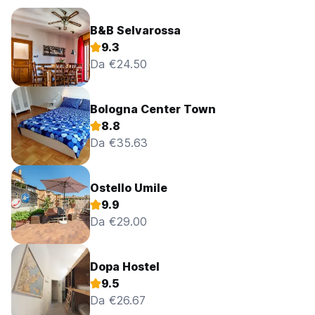
B&B Selvarossa
9.3
Da €24.50
Bologna Center Town
8.8
Da €35.63
Ostello Umile
9.9
Da €29.00
Dopa Hostel
9.5
Da €26.67