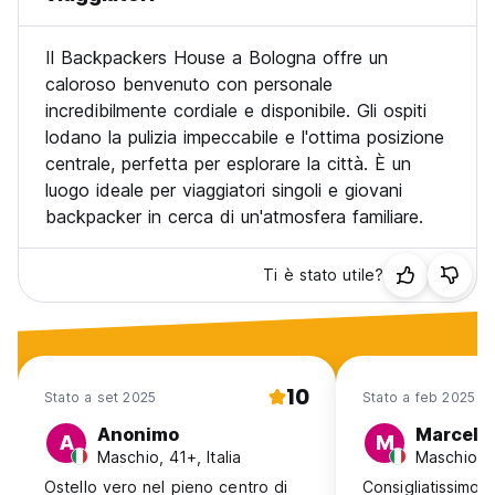
Regolamento e condizioni del Backpackers House:
Il Backpackers House a Bologna offre un
Tariffa standard. Politica di cancellazione: 72 giorni prima
caloroso benvenuto con personale
dell'arrivo.
incredibilmente cordiale e disponibile. Gli ospiti
***Verificare l'orario di arrivo***
lodano la pulizia impeccabile e l'ottima posizione
Check-in dalle 13:00 alle 19:30. NON DOPO LE 19:30.
centrale, perfetta per esplorare la città. È un
Check-out dalle 12:00 alle 12:00. Imposta di bollo di €2
luogo ideale per viaggiatori singoli e giovani
(applicata per fatture superiori a €77): da pagare in
backpacker in cerca di un'atmosfera familiare.
contanti all'arrivo.
Tassa di soggiorno non inclusa:
Ti è stato utile?
€4 a persona a notte fino a €30,99
€5,80 a persona a notte da €40 a €70,99
€6,50 a persona a notte da €71 a €120,99
€7 a persona a notte da €121
Ma solo per i primi 5 giorni.
10
Stato a set 2025
Stato a feb 2025
Generale: VIETATO IL PARCHEGGIO DELLE BICICLETTE
Anonimo
Marcelo
A
M
Nessun coprifuoco.
Maschio, 41+, Italia
Maschio, 3
Vietato fumare.
Animali non ammessi.
Ostello vero nel pieno centro di
Consigliatissimo,