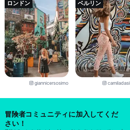
ロンドン
ベルリン
giannicersosimo
camiladasi
冒険者コミュニティに加入してくだ
さい！