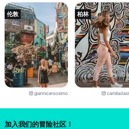
伦敦
柏林
giannicersosimo
camiladasi
加入我们的冒险社区！