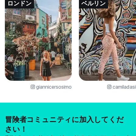
ロンドン
ベルリン
giannicersosimo
camiladasi
冒険者コミュニティに加入してくだ
さい！