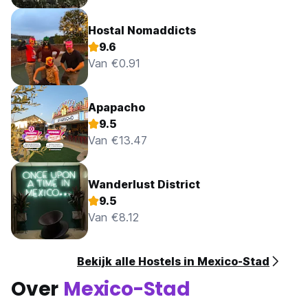
Hostal Nomaddicts
9.6
Van €0.91
Apapacho
9.5
Van €13.47
Wanderlust District
9.5
Van €8.12
Bekijk alle Hostels in Mexico-Stad
Over
Mexico-Stad