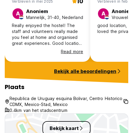
10
Verbleven in mei 2025
Verbleven in feb 2
Anoniem
Anonie
A
A
Mannelijk, 31-40, Nederland
Vrouwelijk
Really enjoyed the hostel! The
good location, v
staff and volunteers really made
loved the privac
you feel at home and organised
great experiences. Good location,
would definitely recommend!
Read more
Bekijk alle beoordelingen
Plaats
Republica de Uruguay esquina Bolivar, Centro Historico
CDMX, Mexico-Stad, Mexico
0.4km van het stadscentrum
Bekijk kaart