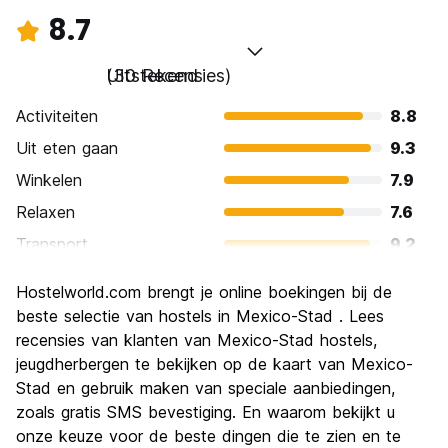
8.7
Uitstekend
(30 Recensies)
Activiteiten
8.8
Uit eten gaan
9.3
Winkelen
7.9
Relaxen
7.6
Transport
9.2
bezienswaardigheden
9.1
Hostelworld.com brengt je online boekingen bij de
Cultuur
9.7
beste selectie van hostels in Mexico-Stad . Lees
Uitgaan
recensies van klanten van Mexico-Stad hostels,
8.1
jeugdherbergen te bekijken op de kaart van Mexico-
Waarde voor uw geld
9.1
Stad en gebruik maken van speciale aanbiedingen,
zoals gratis SMS bevestiging. En waarom bekijkt u
onze keuze voor de beste dingen die te zien en te