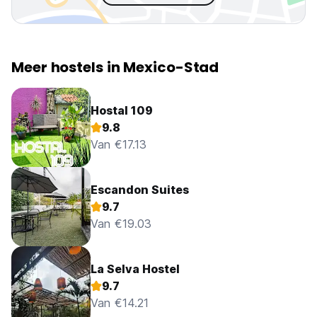
Meer hostels in Mexico-Stad
Hostal 109
9.8
Van €17.13
Escandon Suites
9.7
Van €19.03
La Selva Hostel
9.7
Van €14.21