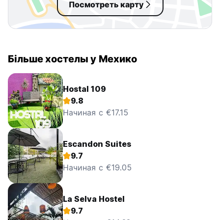
Посмотреть карту
Більше хостелы у Мехико
Hostal 109
9.8
Начиная с €17.15
Escandon Suites
9.7
Начиная с €19.05
La Selva Hostel
9.7