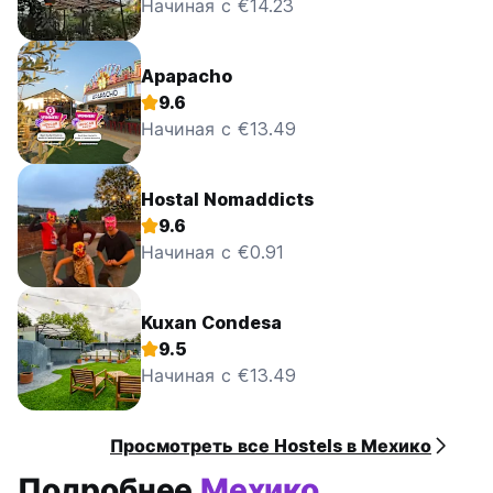
Начиная с €14.23
Apapacho
9.6
Начиная с €13.49
Hostal Nomaddicts
9.6
Начиная с €0.91
Kuxan Condesa
9.5
Начиная с €13.49
Просмотреть все Hostels в Мехико
Подробнее
Мехико