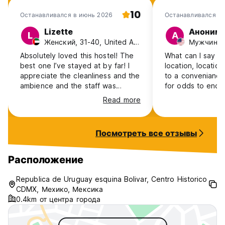
10
Останавливался в июнь 2026
Останавливался в
Lizette
Аноним
L
А
Женский, 31-40, United Arab Emirates
Мужчина, 
Absolutely loved this hostel! The
What can I say ab
best one I’ve stayed at by far! I
location, location
appreciate the cleanliness and the
to a conveniance
ambience and the staff was
for odds to ends 
always kind and helpful! Will
star tacos shops
Read more
definitely be back! Thank you!
and in the corner
serves great brea
Staff was nice, 
Посмотреть все отзывы
spacious and lock
feel someone wou
Bathrooms where 
Расположение
plenty of toilet 
needed to take a 
Republica de Uruguay esquina Bolivar, Centro Historico
climb to the roof
CDMX, Мехико, Мексика
on the 3rd floor 
0.4km от центра города
games.