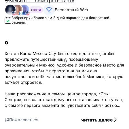
Мехико · Посмотреть карту
Бесплатный WiFi
гости
Забронируй более чем 2 дней заранее для бесплатной
отмены.
о
Хостел Barrio Mexico City был создан для того, чтобы
предложить путешественнику, посещающему
очаровательный Мехико, удобное и безопасное место для
проживания, чтобы с первого дня он или она
почувствовали себя частью волшебной Мексики, которую
вот-вот откроется.
Наше расположение в самом центре города, «Эль-
Сентро», позволяет каждому, кто останавливается у нас,
с самого первого момента почувствовать себя частью
нашей культуры. Наше имя и концепция в каждой
детали, стены, украшенные мексиканскими
читать далее
Пожаловаться
художниками-монументалистами, мероприятия и туры —
все на 100% связано с нашей культурой и традициями.