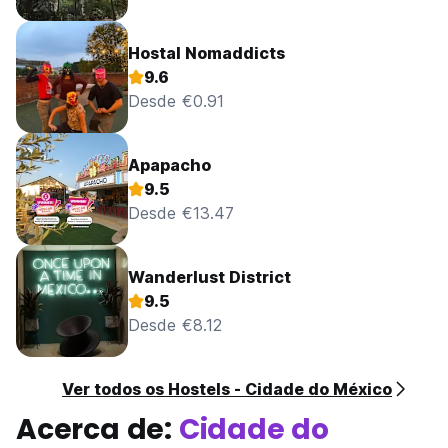
Hostal Nomaddicts
9.6
Desde €0.91
Apapacho
9.5
Desde €13.47
Wanderlust District
9.5
Desde €8.12
Ver todos os Hostels - Cidade do México
Acerca de:
Cidade do