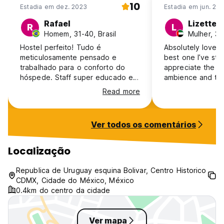
10
Estadia em dez. 2023
Estadia em jun. 20
Rafael
Lizette
R
L
Homem, 31-40, Brasil
Hostel perfeito! Tudo é
Absolutely loved 
meticulosamente pensado e
best one I’ve stay
trabalhado para o conforto do
appreciate the cl
hóspede. Staff super educado e
ambience and the
ambiente muito limpo. A estrutura
always kind and he
Read more
é única e não há estabelecimento
definitely be bac
semelhante ao Barrio Downtown,
além da excelente localização!
Ver todos os comentários
Localização
Republica de Uruguay esquina Bolivar, Centro Historico
CDMX, Cidade do México, México
0.4km do centro da cidade
Ver mapa