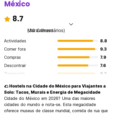
México
8.7
Maravilhoso
(30 Comentários)
Actividades
8.8
Comer fora
9.3
Compras
7.9
Descontrair
7.6
Transporte
9.2
Visitas turísticas
9.1
🌮 Hostels na Cidade do México para Viajantes a
Cultura
9.7
Solo: Tacos, Murais e Energia de Megacidade
Festas / vida noturna
Cidade do México em 2026? Uma das maiores
8.1
cidades do mundo e nota-se. Esta megacidade
Custo-beneficio
9.1
oferece museus de classe mundial, comida de rua que