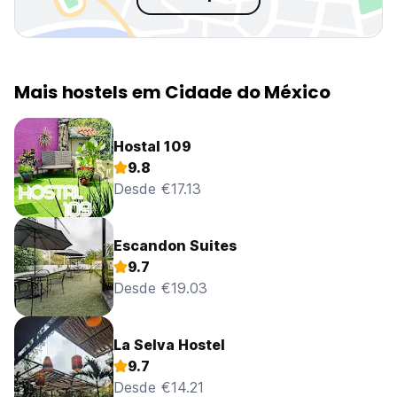
Mais hostels em Cidade do México
Hostal 109
9.8
Desde €17.13
Escandon Suites
9.7
Desde €19.03
La Selva Hostel
9.7
Desde €14.21