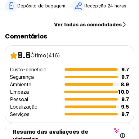
tais como: Visa, Master Card ou American Express.
Depósito de bagagem
Recepção 24 horas
05. O hostel não aceita pagamento em moeda estrangeira
em dinheiro, incluindo dólares americanos (USD).
06. Só Adultos
Ver todas as comodidades
07. O hostel é 100% livre de fumo de tabaco e/ou
derivados.
Comentários
08. Não são permitidos animais de estimação.
09. Early Check In (antes das 14:00) e Late Check Out
(após as 12:00) sujeitos a disponibilidade, com a aceitação
9.6
Ótimo
(416)
de um custo adicional antes ou depois dos horários de
Check In e Check Out estipulados pelo hotel.
10. Os dados pessoais fornecidos serão utilizados apenas
Custo-beneficio
9.7
para os serviços solicitados. (Auto-translated from original
Segurança
9.7
language)
Ambiente
8.9
Limpeza
10.0
Pessoal
9.7
Localização
9.5
Serviços
9.7
Resumo das avaliações de