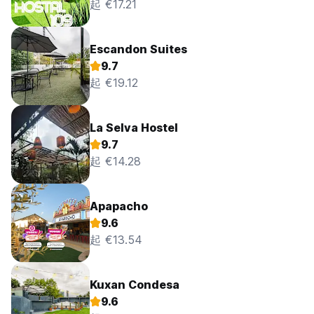
起 €17.21
Escandon Suites
9.7
起 €19.12
La Selva Hostel
9.7
起 €14.28
Apapacho
9.6
起 €13.54
Kuxan Condesa
9.6