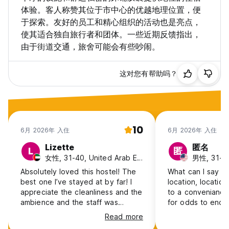
体验。客人称赞其位于市中心的优越地理位置，便
于探索。友好的员工和精心组织的活动也是亮点，
使其适合独自旅行者和团体。一些近期反馈指出，
由于街道交通，旅舍可能会有些吵闹。
这对您有帮助吗？
10
6月 2026年 入住
6月 2026年 入住
Lizette
匿名
L
匿
女性, 31-40, United Arab Emirates
男性, 31-4
Absolutely loved this hostel! The
What can I say ab
best one I’ve stayed at by far! I
location, location
appreciate the cleanliness and the
to a conveniance
ambience and the staff was
for odds to ends 
always kind and helpful! Will
star tacos shops
Read more
definitely be back! Thank you!
and in the corner