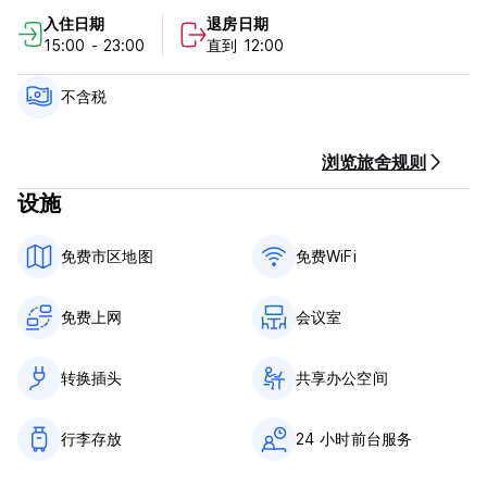
入住时间为15:00至24:00。
入住日期
退房日期
12:00前退房。
15:00 - 23:00
直到 12:00
24 小时接待。
不含税
01. 价格以墨西哥比索 (MXN) 表示，需加收 16% 和 3.5% 的税
费。税费仅供参考，根据墨西哥官方规定，税费可能会根据入住日
期而有所不同。
浏览旅舍规则
02. 价格视供应情况而定。
设施
03. 最多可容纳人数将取决于预订的房间类型。
04. 您的信用卡上提供的信息仅作为您预订的保证，您可以在抵达
酒店时使用同一张信用卡、现金或任何其他卡付款，例如：Visa、
免费市区地图
免费WiFi
Master Card或美国运通卡。
05. 旅舍不接受外币现金付款，包括美元（USD）。
06.仅限成人
免费上网
会议室
07. 旅舍100%无烟草烟雾和/或衍生物。
08. 禁止携带宠物。
09. 提早入住（下午 3:00 之前）和延迟退房（下午 12:00 之后）
转换插头
共享办公空间
视供应情况而定，并在酒店规定的入住和退房时间之前或之后收取
额外费用。
行李存放
24 小时前台服务
10. 所提供的个人信息将仅用于所请求的服务。 (Auto-translated
from original language)