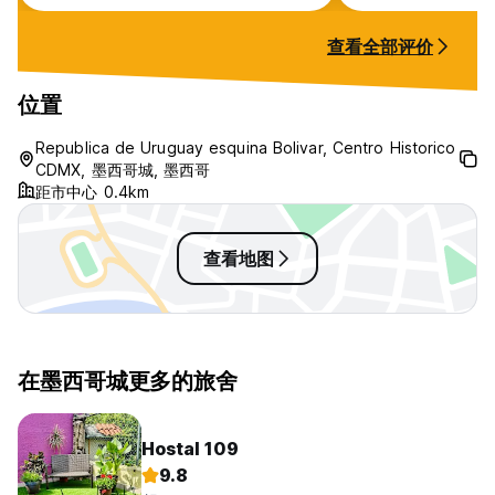
serves great brea
Staff was nice, 
查看全部评价
spacious and lock
feel someone wou
Bathrooms where 
位置
plenty of toilet 
needed to take a 
Republica de Uruguay esquina Bolivar, Centro Historico
climb to the roof
CDMX, 墨西哥城, 墨西哥
on the 3rd floor 
距市中心 0.4km
games.
查看地图
在墨西哥城更多的旅舍
Hostal 109
9.8