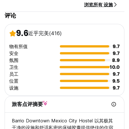
浏览所有 设施
评论
9.6
近乎完美
(416)
物有所值
9.7
安全
9.7
氛围
8.9
卫生
10.0
员工
9.7
位置
9.5
设施
9.7
旅客点评摘要
Barrio Downtown Mexico City Hostel 以其极其
干净的设施和舒适私密的床铺胶囊提供绝佳的住宿