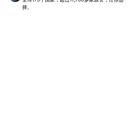
乎完美
(45)
择。
€4.74
起