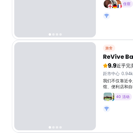
住宿
旅舍
ReVive B
9.9
近乎完
距市中心 0.94
我们不仅靠近令
馆、便利店和自
40 活动