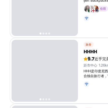
Ijen Back
住宿
旅舍
HHHH
9.7
近乎完
距市中心 1.26k
HHH是印度尼
合独自旅行者，
交新朋友的最佳青旅之一