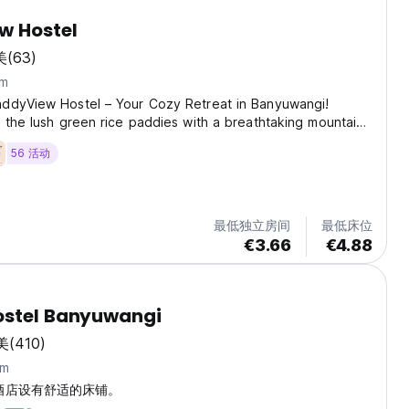
w Hostel
美
(63)
m
ddyView Hostel – Your Cozy Retreat in Banyuwangi!
 the lush green rice paddies with a breathtaking mountain
yView Hostel is the perfect haven for travelers seeking
56 活动
ture, and nature's serenity. Conveniently...
最低独立房间
最低床位
€3.66
€4.88
ostel Banyuwangi
美
(410)
km
Ijen酒店设有舒适的床铺。