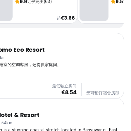
9.9
9.5
近乎完美
(63)
近
€3.66
起
omo Eco Resort
km
浴室的空调客房，还提供家庭间。
最低独立房间
€8.54
无可预订宿舍房型
otel & Resort
.54km
 is a stunning coastal stretch located in Banyuwangi, East