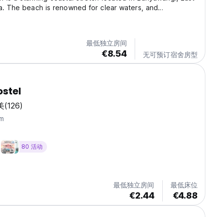
a. The beach is renowned for clear waters, and
ndscapes, making it a popular destination for both locals
like. The sunrise at Grajagan Beach...
最低独立房间
€8.54
无可预订宿舍房型
ostel
美
(126)
m
80 活动
最低独立房间
最低床位
€2.44
€4.88