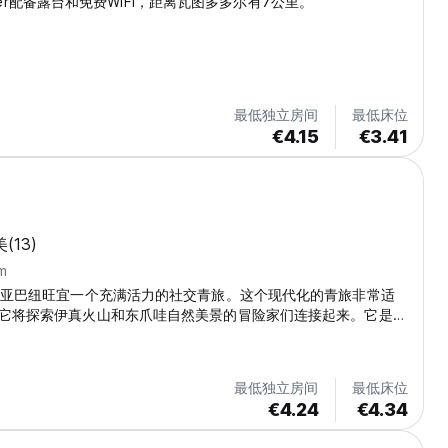
packer配备露台和免费WiFi，距离瓦图多多尔有7公里。
最低独立房间
最低床位
€4.15
€3.41
美
(13)
m
西亚巴纽旺宜一个充满活力的社交青旅。这个现代化的青旅非常适
它将探索伊真火山和东爪哇自然美景的冒险家们连接起来。它是结
。(Auto-translated from original language)
最低独立房间
最低床位
€4.24
€4.34