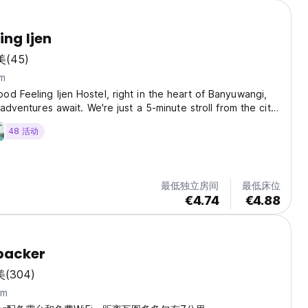
ing Ijen
美
(45)
m
d Feeling Ijen Hostel, right in the heart of Banyuwangi,
 adventures await. We're just a 5-minute stroll from the city
quick 15-minute drive from the train station and harbor,
48 活动
r easy for you to explore....
最低独立房间
最低床位
€4.74
€4.88
packer
美
(304)
km